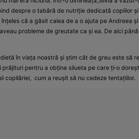
u mai era niciuna. Într-o dimineaţă,Silvia a văzut
bind despre o tabără de nutriţie dedicată copiilor ş
înţeles că a găsit calea de a o ajuta pe Andreea şi
re aveau probleme de greutate ca şi ea. De aici până
dietă în viaţa noastră şi ştim cât de greu este să rez
i prăjituri pentru a obţine silueta pe care ţi‑o dore
ii copilăriei, cum a reuşit să nu cedeze tentaţiilor.