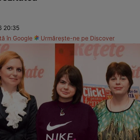
Modă
6 20:35
ă în Google
Urmărește-ne pe Discover