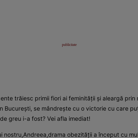
nte trăiesc primii fiori ai feminităţii şi aleargă pr
in Bucureşti, se mândreşte cu o victorie cu care puţ
de greu i-a fost? Vei afla imediat!
i nostru,Andreea,drama obezităţii a început cu mulţ