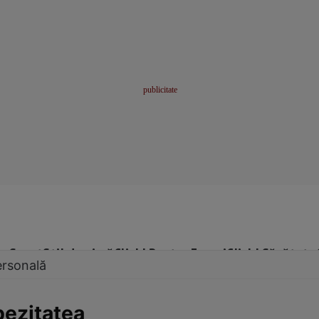
me
Sport
Stil de viață
Click! Pentru Femei
Click! Sănătate
ersonală
obezitatea