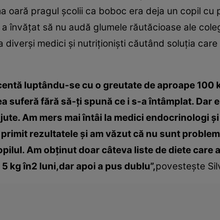
a oară pragul şcolii ca boboc era deja un copil cu
i a învăţat să nu audă glumele răutăcioase ale coleg
 diverşi medici şi nutriţionişti căutând soluţia care 
escentă luptându-se cu o greutate de aproape 100 kg
 ea suferă fără să‑ţi spună ce i s-a întâmplat. Dar
jute. Am mers mai întâi la medici endocrinologi şi
primit rezultatele şi am văzut că nu sunt proble
opilul. Am obţinut doar câteva liste de diete care a
5 kg în2 luni,dar apoi a pus dublu”,
povesteşte Silv