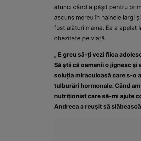
atunci când a păşit pentru prim
ascuns mereu în hainele largi ş
fost alături mama. Ea a apelat la
obezitate pe viaţă.
„ E greu să-ţi vezi fi­ica adol
Să ştii că oamenii o jignesc şi
soluţia miraculoasă care s-o a
tulburări hormonale. Când am 
nutriţionist care să-mi ajute c
Andreea a reuşit să slăbească 