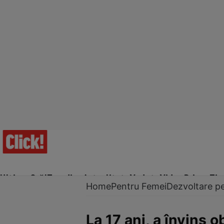
Ultima Oră!
Trending
Actualitate
Vedete
Video
Prime Ti
Home
Pentru Femei
Dezvoltare p
La 17 ani, a învins 