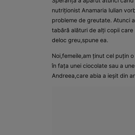
Speranţa a apărut atunci când n
nutriţionist Anamaria Iulian vor
probleme de greutate. Atunci a 
tabără alături de alţi copii ca
deloc greu,spune ea.
Noi,femeile,am ţinut cel puţin o 
în faţa unei ciocolate sau a une
Andreea,care abia a ieşit din an