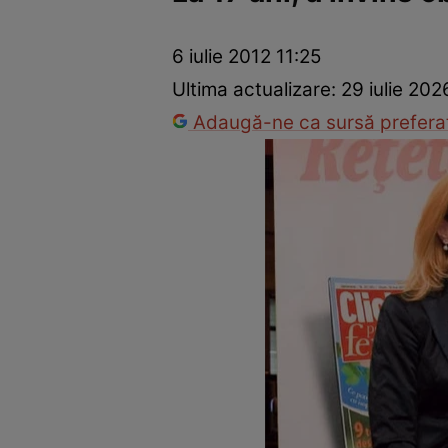
Dezvoltare personală
Îngrijire personală
Casă și grădină
6 iulie 2012 11:25
Ultima actualizare:
29 iulie 202
Adaugă-ne ca sursă preferat