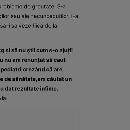
 probleme de greutate. S‑a
ilor sau ale necunoscuţilor. I-a
să-i salveze fiica de la
 şi să nu ştii cum s-o ajuţi!
 eu nu am renunţat să caut
 pediatri,crezând că are
me de sănătate,am căutat un
u dat rezultate infime.
ia.