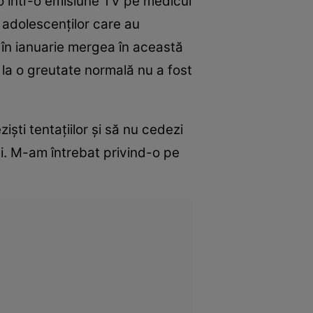
-o într-o emisiune TV pe medicul
i adolescenţilor care au
 în ianuarie mergea în această
 la o greutate normală nu a fost
işti tentaţiilor şi să nu cedezi
şti. M-am întrebat privind-o pe