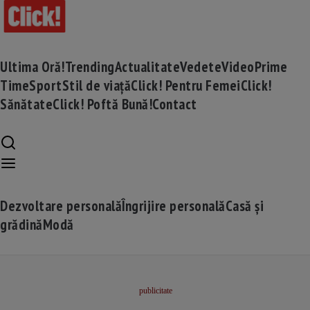
Ultima Oră!
Trending
Actualitate
Vedete
Video
Prime
Time
Sport
Stil de viață
Click! Pentru Femei
Click!
Sănătate
Click! Poftă Bună!
Contact
Dezvoltare personală
Îngrijire personală
Casă și
grădină
Modă