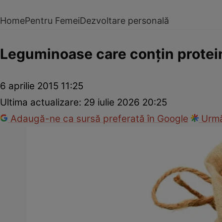
Home
Pentru Femei
Dezvoltare personală
Leguminoase care conţin protei
6 aprilie 2015 11:25
Ultima actualizare:
29 iulie 2026 20:25
Adaugă-ne ca sursă preferată în Google
Urmă