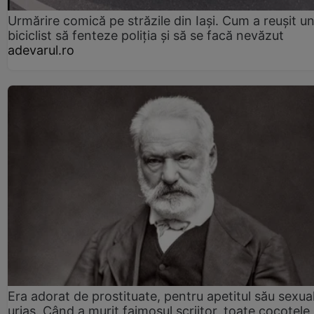
Urmărire comică pe străzile din Iași. Cum a reușit u
biciclist să fenteze poliția și să se facă nevăzut
adevarul.ro
Era adorat de prostituate, pentru apetitul său sexua
uriaș. Când a murit faimosul scriitor, toate cocotele