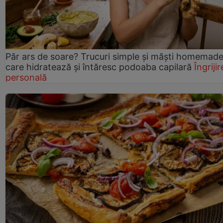
Păr ars de soare? Trucuri simple și măști homemad
care hidratează și întăresc podoaba capilară
Îngrijir
personală