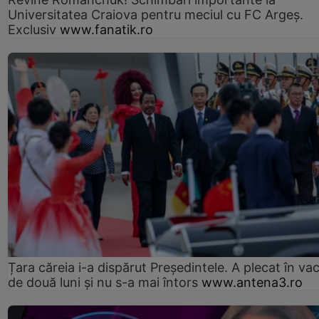
Universitatea Craiova pentru meciul cu FC Argeş.
Exclusiv
www.fanatik.ro
Țara căreia i-a dispărut Președintele. A plecat în va
de două luni și nu s-a mai întors
www.antena3.ro