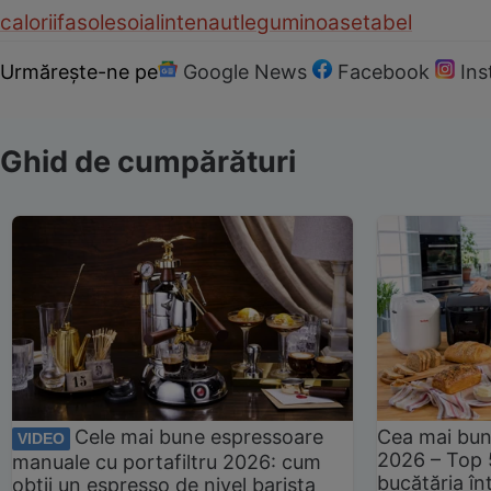
calorii
fasole
soia
linte
naut
leguminoase
tabel
Urmărește-ne pe
Google News
Facebook
In
Ghid de cumpărături
Cele mai bune espressoare
Cea mai bun
VIDEO
2026 – Top 
manuale cu portafiltru 2026: cum
bucătăria înt
obții un espresso de nivel barista