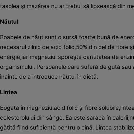
fasolea şi mazărea nu ar trebui să lipsească din m
Năutul
Boabele de năut sunt o sursă foarte bună de ener
necesarul zilnic de acid folic,50% din cel de fibre 
energie,iar magneziul sporeşte cantitatea de enzi
organismului. Persoanele care suferă de gută sau a
înainte de a introduce năutul în dietă.
Lintea
Bogată în magneziu,acid folic şi fibre solubile,linte
colesterolului din sânge. Ea este săracă în calorii,n
gătită fiind suficientă pentru o cină. Lintea stabili