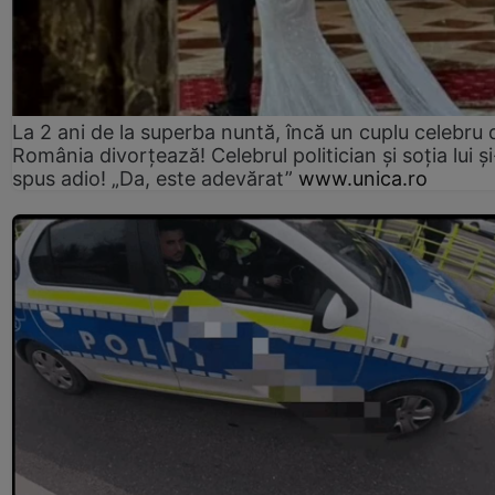
La 2 ani de la superba nuntă, încă un cuplu celebru 
România divorțează! Celebrul politician și soția lui ș
spus adio! „Da, este adevărat”
www.unica.ro