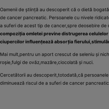
Oamenii de ştiinţă au descoperit că o dietă bogată î
de cancer pancreatic. Persoanele cu nivele ridicate
a suferi de acest tip de cancer,spre deosebire de c
compoziţia omletei previne distrugerea celulelor d
ciupercilor influenţează absorţia fierului,stimulâ
Mai mult,pentru un aport crescut de seleniu şi ni
roşie,fulgi de ovăz,mazăre,ciocolată şi nuci.
Cercetătorii au descoperit,totodată,că persoanele 
diminuează riscul de a suferi de cancer pancreati