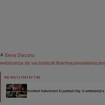
Elena Diaconu
web
branza de vaci
radicali liberi
mazare
seleniu
canc
MAI MULTE PENTRU TINE
Incident halucinant în județul Cluj. O ambulanță 