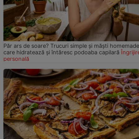
Păr ars de soare? Trucuri simple și măști homemad
care hidratează și întăresc podoaba capilară
Îngrijir
personală