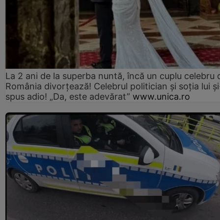
La 2 ani de la superba nuntă, încă un cuplu celebru 
România divorțează! Celebrul politician și soția lui ș
spus adio! „Da, este adevărat”
www.unica.ro