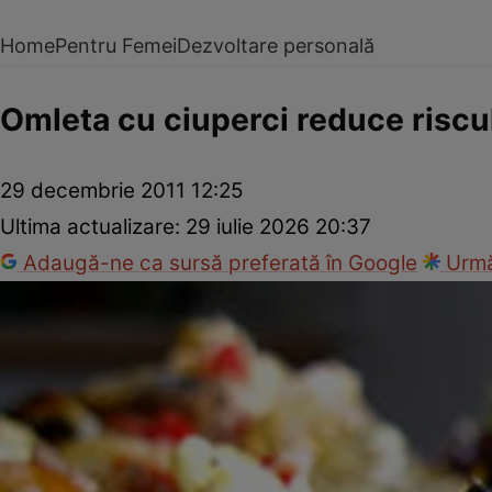
Home
Pentru Femei
Dezvoltare personală
Omleta cu ciuperci reduce riscu
29 decembrie 2011 12:25
Ultima actualizare:
29 iulie 2026 20:37
Adaugă-ne ca sursă preferată în Google
Urmă