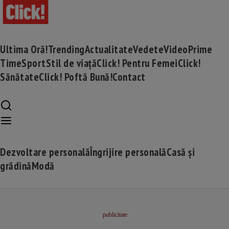
Ultima Oră!
Trending
Actualitate
Vedete
Video
Prime
Time
Sport
Stil de viață
Click! Pentru Femei
Click!
Sănătate
Click! Poftă Bună!
Contact
Dezvoltare personală
Îngrijire personală
Casă și
grădină
Modă