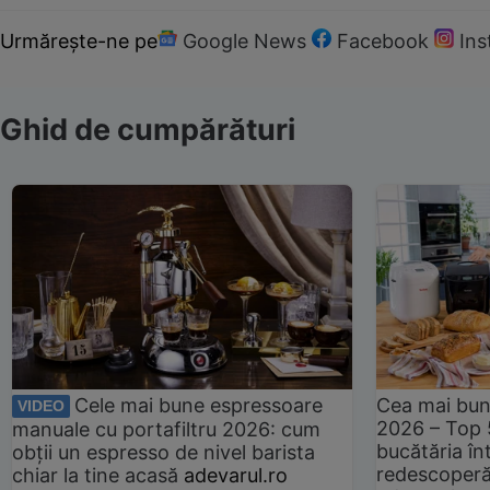
Urmărește-ne pe
Google News
Facebook
In
Ghid de cumpărături
Cele mai bune espressoare
Cea mai bun
VIDEO
2026 – Top 
manuale cu portafiltru 2026: cum
bucătăria înt
obții un espresso de nivel barista
redescoperă 
chiar la tine acasă
adevarul.ro