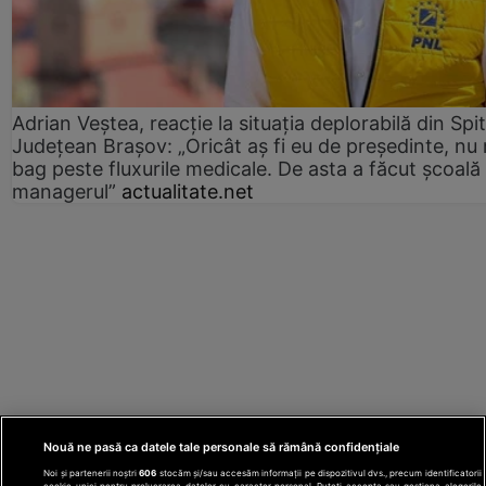
Adrian Veștea, reacție la situația deplorabilă din Spit
Județean Brașov: „Oricât aș fi eu de președinte, nu
bag peste fluxurile medicale. De asta a făcut școală
managerul”
actualitate.net
Nouă ne pasă ca datele tale personale să rămână confidențiale
Noi și partenerii noștri
606
stocăm și/sau accesăm informații pe dispozitivul dvs., precum identificatorii
cookie unici pentru prelucrarea datelor cu caracter personal. Puteți accepta sau gestiona alegerile