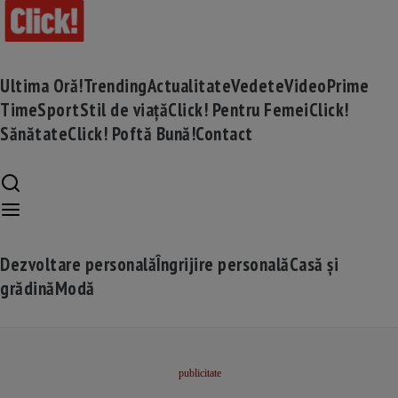
Ultima Oră!
Trending
Actualitate
Vedete
Video
Prime
Time
Sport
Stil de viață
Click! Pentru Femei
Click!
Sănătate
Click! Poftă Bună!
Contact
Dezvoltare personală
Îngrijire personală
Casă și
grădină
Modă