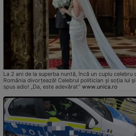
La 2 ani de la superba nuntă, încă un cuplu celebru 
România divorțează! Celebrul politician și soția lui ș
spus adio! „Da, este adevărat”
www.unica.ro