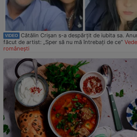
Cătălin Crișan s-a despărțit de iubita sa. Anu
VIDEO
făcut de artist: „Sper să nu mă întrebați de ce”
Vede
românești