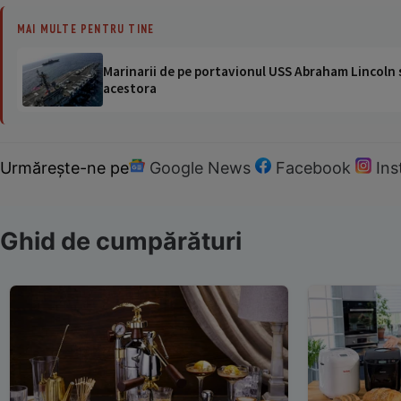
MAI MULTE PENTRU TINE
Marinarii de pe portavionul USS Abraham Lincoln su
acestora
Urmărește-ne pe
Google News
Facebook
In
Ghid de cumpărături