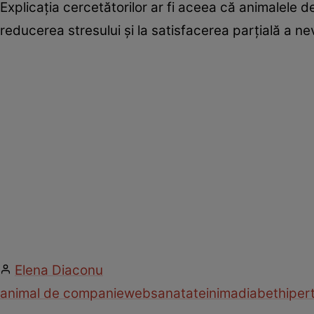
Explicaţia cercetătorilor ar fi aceea că animalele 
reducerea stresului şi la satisfacerea parţială a n
Elena Diaconu
animal de companie
web
sanatate
inima
diabet
hiper