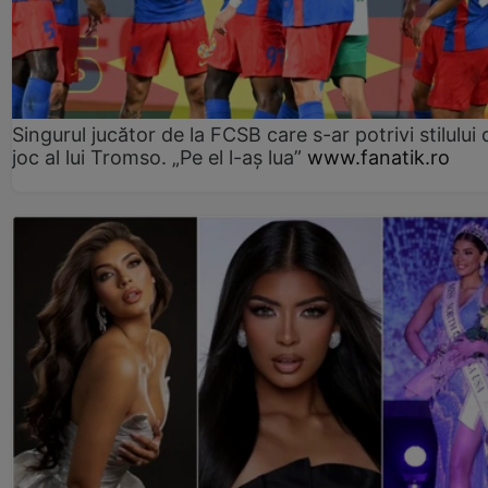
Singurul jucător de la FCSB care s-ar potrivi stilului 
joc al lui Tromso. „Pe el l-aș lua”
www.fanatik.ro