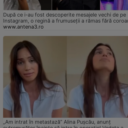
După ce i-au fost descoperite mesajele vechi de pe
Instagram, o regină a frumuseții a rămas fără coro
www.antena3.ro
„Am intrat în metastază” Alina Pușcău, anunț
cutremurător înainte să intre în operație! Vedeta a