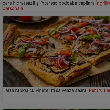
care hidratează și întăresc podoaba capilară
Îngrijir
personală
Tartă rapidă cu vinete. Îți salvează seara!
Pentru Fe