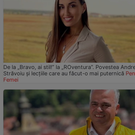
De la „Bravo, ai stil!” la „ROventura”. Povestea Andr
Străvoiu și lecțiile care au făcut-o mai puternică
Pen
Femei