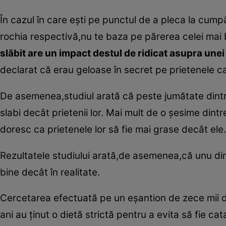
În cazul în care eşti pe punctul de a pleca la cumpărăt
rochia respectivă,nu te baza pe părerea celei mai 
slăbit are un impact destul de ridicat asupra unei r
declarat că erau geloase în secret pe prietenele ca
De asemenea,studiul arată că peste jumătate dintr
slabi decât prietenii lor. Mai mult de o şesime dintr
doresc ca prietenele lor să fie mai grase decât ele.
Rezultatele studiului arată,de asemenea,că unu din
bine decât în realitate.
Cercetarea efectuată pe un eşantion de zece mii d
ani au ţinut o dietă strictă pentru a evita să fie c