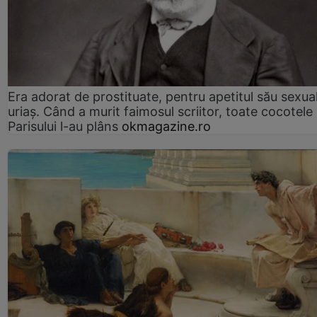
Era adorat de prostituate, pentru apetitul său sexua
uriaș. Când a murit faimosul scriitor, toate cocotele
Parisului l-au plâns
okmagazine.ro