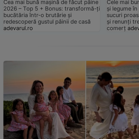
Cea mai bună mașină de făcut pâine
Cele mai bu
2026 – Top 5 + Bonus: transformă-ți
și legume în
bucătăria într-o brutărie și
sucuri proas
redescoperă gustul pâinii de casă
și renunți tr
adevarul.ro
comerț
adev