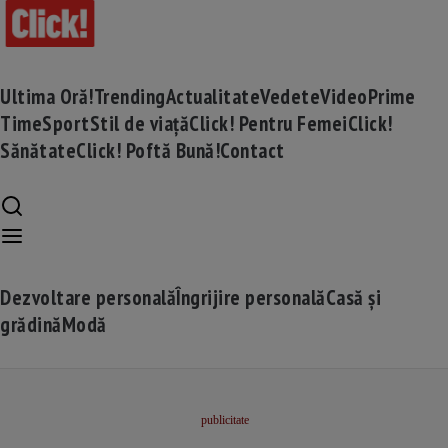
Ultima Oră!
Trending
Actualitate
Vedete
Video
Prime
Time
Sport
Stil de viață
Click! Pentru Femei
Click!
Sănătate
Click! Poftă Bună!
Contact
Dezvoltare personală
Îngrijire personală
Casă și
grădină
Modă