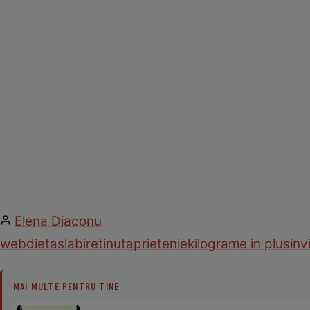
Elena Diaconu
web
dieta
slabire
tinuta
prietenie
kilograme in plus
inv
MAI MULTE PENTRU TINE