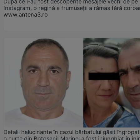
După ce i-au fost descoperite mesajele vechi de pe
Instagram, o regină a frumuseții a rămas fără coro
www.antena3.ro
Detalii halucinante în cazul bărbatului găsit îngropat
o curte din Botoșani! Marinel a fost înjunghiat în ini