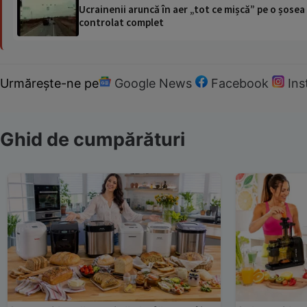
Ucrainenii aruncă în aer „tot ce mișcă” pe o șose
controlat complet
Urmărește-ne pe
Google News
Facebook
In
Ghid de cumpărături