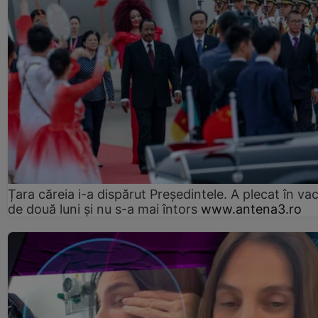
Țara căreia i-a dispărut Președintele. A plecat în va
de două luni și nu s-a mai întors
www.antena3.ro