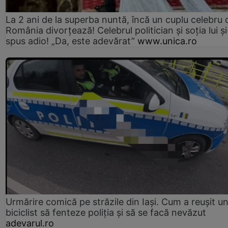
La 2 ani de la superba nuntă, încă un cuplu celebru 
România divorțează! Celebrul politician și soția lui ș
spus adio! „Da, este adevărat”
www.unica.ro
Urmărire comică pe străzile din Iași. Cum a reușit u
biciclist să fenteze poliția și să se facă nevăzut
adevarul.ro