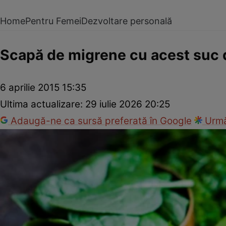
Home
Pentru Femei
Dezvoltare personală
Scapă de migrene cu acest suc d
6 aprilie 2015 15:35
Ultima actualizare:
29 iulie 2026 20:25
Adaugă-ne ca sursă preferată în Google
Urmă