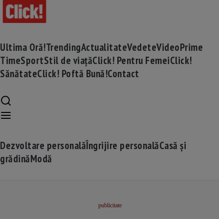
Ultima Oră!
Trending
Actualitate
Vedete
Video
Prime
Time
Sport
Stil de viață
Click! Pentru Femei
Click!
Sănătate
Click! Poftă Bună!
Contact
Dezvoltare personală
Îngrijire personală
Casă și
grădină
Modă