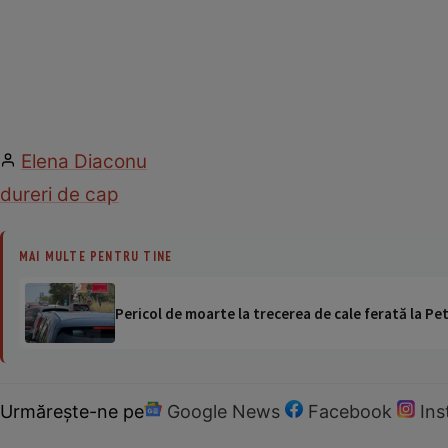
Elena Diaconu
dureri de cap
MAI MULTE PENTRU TINE
Pericol de moarte la trecerea de cale ferată la Pet
Urmărește-ne pe
Google News
Facebook
In