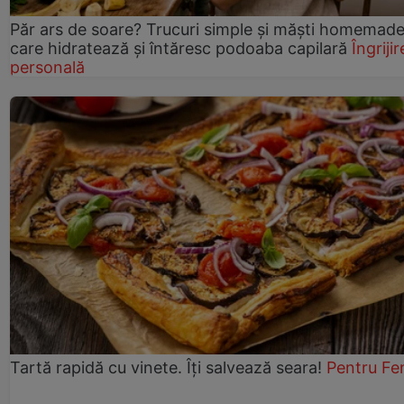
Păr ars de soare? Trucuri simple și măști homemad
care hidratează și întăresc podoaba capilară
Îngrijir
personală
Tartă rapidă cu vinete. Îți salvează seara!
Pentru Fe