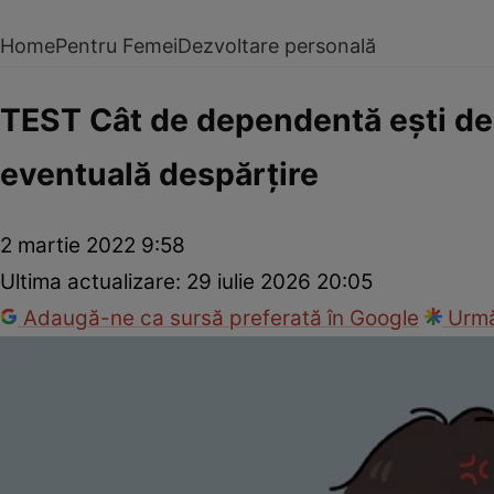
Home
Pentru Femei
Dezvoltare personală
TEST Cât de dependentă eşti de 
eventuală despărţire
2 martie 2022 9:58
Ultima actualizare:
29 iulie 2026 20:05
Adaugă-ne ca sursă preferată în Google
Urmă