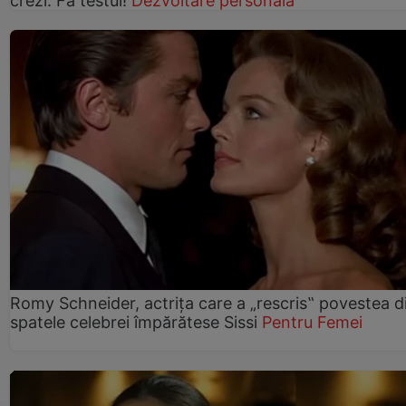
crezi. Fă testul!
Dezvoltare personală
Romy Schneider, actrița care a „rescris‟ povestea d
spatele celebrei împărătese Sissi
Pentru Femei