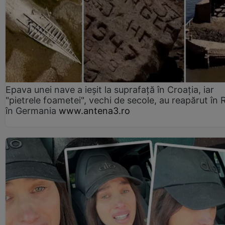
Epava unei nave a ieșit la suprafață în Croația, iar
"pietrele foametei", vechi de secole, au reapărut în R
în Germania
www.antena3.ro