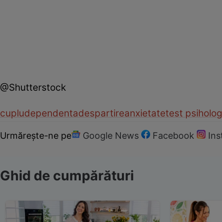
@Shutterstock
cuplu
dependenta
despartire
anxietate
test psiholog
Urmărește-ne pe
Google News
Facebook
In
Ghid de cumpărături