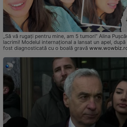
„Să vă rugați pentru mine, am 5 tumori” Alina Pușcău
lacrimi! Modelul internațional a lansat un apel, după
fost diagnosticată cu o boală gravă
www.wowbiz.r