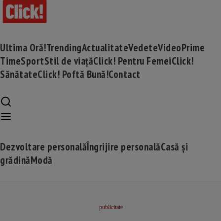
Ultima Oră!
Trending
Actualitate
Vedete
Video
Prime
Time
Sport
Stil de viață
Click! Pentru Femei
Click!
Sănătate
Click! Poftă Bună!
Contact
Dezvoltare personală
Îngrijire personală
Casă și
grădină
Modă