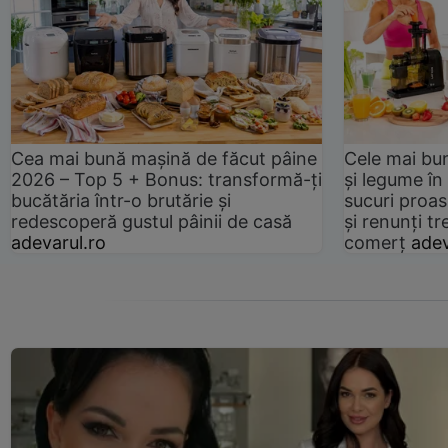
Cea mai bună mașină de făcut pâine
Cele mai bu
2026 – Top 5 + Bonus: transformă-ți
și legume în
bucătăria într-o brutărie și
sucuri proas
redescoperă gustul pâinii de casă
și renunți tr
adevarul.ro
comerț
adev