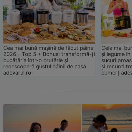
Cea mai bună mașină de făcut pâine
Cele mai bu
2026 – Top 5 + Bonus: transformă-ți
și legume în
bucătăria într-o brutărie și
sucuri proas
redescoperă gustul pâinii de casă
și renunți tr
adevarul.ro
comerț
adev