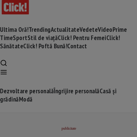
Ultima Oră!
Trending
Actualitate
Vedete
Video
Prime
Time
Sport
Stil de viață
Click! Pentru Femei
Click!
Sănătate
Click! Poftă Bună!
Contact
Dezvoltare personală
Îngrijire personală
Casă și
grădină
Modă