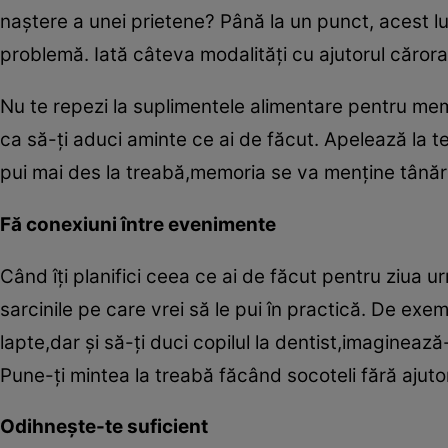
naştere a unei prietene? Până la un punct, acest l
problemă. Iată câteva modalităţi cu ajutorul cărora
Nu te repezi la suplimentele alimentare pentru mem
ca să-ţi aduci aminte ce ai de făcut. Apelează la te
pui mai des la treabă,memoria se va menţine tânăr
Fă conexiuni între evenimente
Când îţi planifici ceea ce ai de făcut pentru ziua u
sarcinile pe care vrei să le pui în practică. De ex
lapte,dar şi să-ţi duci copilul la dentist,imaginează
Pune-ţi mintea la treabă făcând socoteli fără ajutor
Odihneşte-te suficient