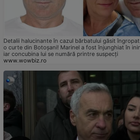
Detalii halucinante în cazul bărbatului găsit îngropat
o curte din Botoșani! Marinel a fost înjunghiat în ini
iar concubina lui se numără printre suspecți
www.wowbiz.ro