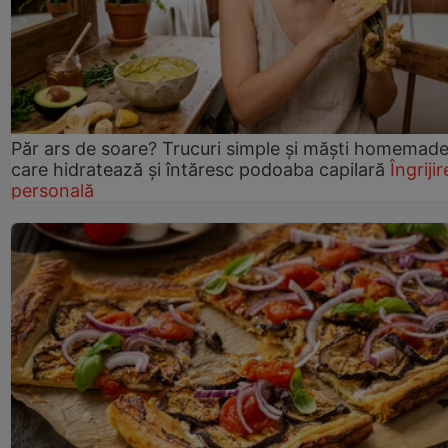
Păr ars de soare? Trucuri simple și măști homemad
care hidratează și întăresc podoaba capilară
Îngrijir
personală