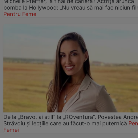
Michelle Pfeiffer, la final de carieră? Actrița aruncă
bomba la Hollywood: „Nu vreau să mai fac niciun fil
Pentru Femei
De la „Bravo, ai stil!” la „ROventura”. Povestea Andr
Străvoiu și lecțiile care au făcut-o mai puternică
Pen
Femei