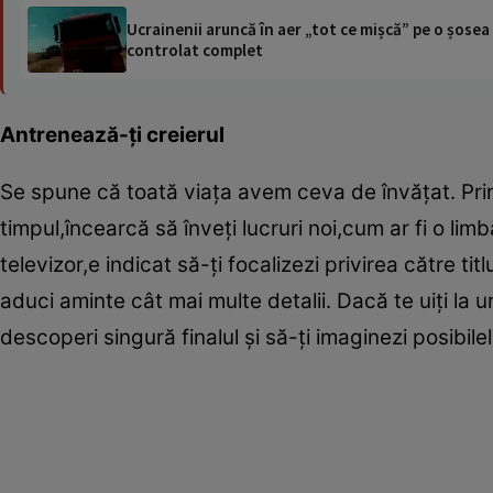
Ucrainenii aruncă în aer „tot ce mișcă” pe o șose
controlat complet
Antrenează-ţi creierul
Se spune că toată viaţa avem ceva de învăţat. Prin
timpul,încearcă să înveţi lucruri noi,cum ar fi o lim
televizor,e indicat să-ţi focalizezi privirea către titl
aduci aminte cât mai multe detalii. Dacă te uiţi la u
descoperi singură finalul şi să-ţi imaginezi posibilel