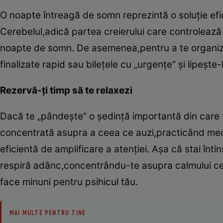
O noapte întreagă de somn reprezintă o soluţie efic
Cerebelul,adică partea creierului care controlează
noapte de somn. De asemenea,pentru a te organiza e
finalizate rapid sau bileţele cu „urgenţe” şi lipeşte-
Rezervă-ţi timp să te relaxezi
Dacă te „pândeşte” o şedinţă importantă din care tr
concentrată asupra a ceea ce auzi,practicând medi
eficientă de amplificare a atenţiei. Aşa că stai înt
respiră adânc,concentrându-te asupra calmului ce 
face minuni pentru psihicul tău.
MAI MULTE PENTRU TINE