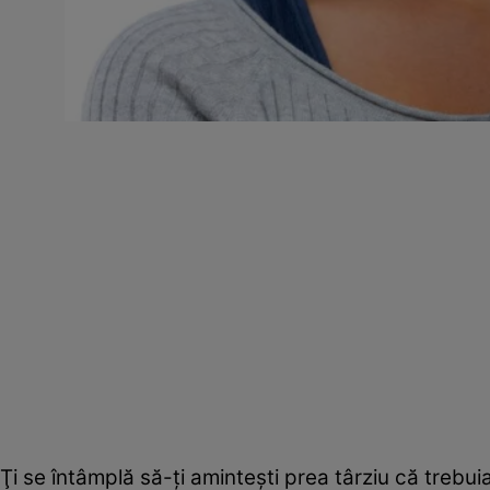
Ţi se întâmplă să-ţi aminteşti prea târziu că trebuia