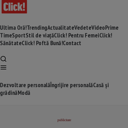
Ultima Oră!
Trending
Actualitate
Vedete
Video
Prime
Time
Sport
Stil de viață
Click! Pentru Femei
Click!
Sănătate
Click! Poftă Bună!
Contact
Dezvoltare personală
Îngrijire personală
Casă și
grădină
Modă