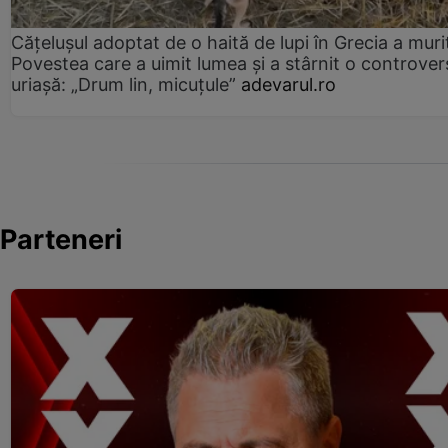
Cățelușul adoptat de o haită de lupi în Grecia a muri
Povestea care a uimit lumea și a stârnit o controver
uriașă: „Drum lin, micuțule”
adevarul.ro
Parteneri