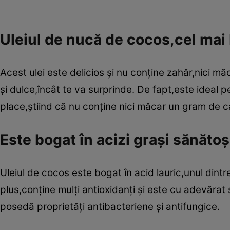
Uleiul de nucă de cocos,cel mai 
Acest ulei este delicios şi nu conţine zahăr,nici m
şi dulce,încât te va surprinde. De fapt,este ideal p
place,ştiind că nu conţine nici măcar un gram de c
Este bogat în acizi graşi sănăto
Uleiul de cocos este bogat în acid lauric,unul dintre
plus,conţine mulţi antioxidanţi şi este cu adevărat
posedă proprietăţi antibacteriene şi antifungice.