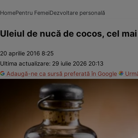
Home
Pentru Femei
Dezvoltare personală
Uleiul de nucă de cocos, cel mai
20 aprilie 2016 8:25
Ultima actualizare:
29 iulie 2026 20:13
Adaugă-ne ca sursă preferată în Google
Urmă