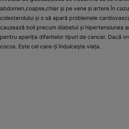
abdomen,coapse,chiar şi pe vene şi artere.În cazu
colesterolului şi o să apară problemele cardiovascul
cauzează boli precum diabetul şi hipertensiunea art
pentru apariţia diferitelor tipuri de cancer. Dacă vr
cocos. Este cel care-ţi îndulceşte viaţa.