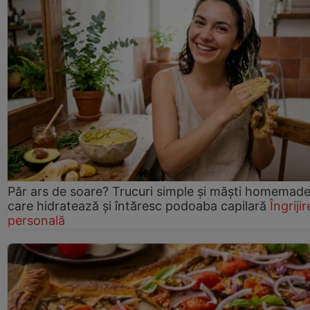
Păr ars de soare? Trucuri simple și măști homemad
care hidratează și întăresc podoaba capilară
Îngrijir
personală