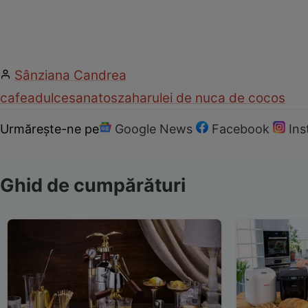
Sânziana Candrea
cafea
dulce
sanatos
zahar
ulei de nuca de cocos
Urmărește-ne pe
Google News
Facebook
In
Ghid de cumpărături