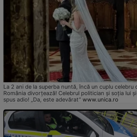
La 2 ani de la superba nuntă, încă un cuplu celebru 
România divorțează! Celebrul politician și soția lui ș
spus adio! „Da, este adevărat”
www.unica.ro