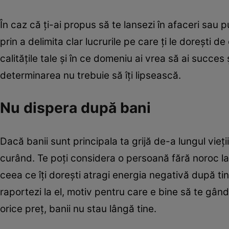
În caz că ţi-ai propus să te lansezi în afaceri sau 
prin a delimita clar lucrurile pe care ţi le doreşti d
calităţile tale şi în ce domeniu ai vrea să ai succes
determinarea nu trebuie să îţi lipsească.
Nu dispera după bani
Dacă banii sunt principala ta grijă de-a lungul vieţ
curând. Te poţi considera o persoană fără noroc la 
ceea ce îţi doreşti atragi energia negativă după ti
raportezi la el, motiv pentru care e bine să te gândeş
orice preţ, banii nu stau lângă tine.