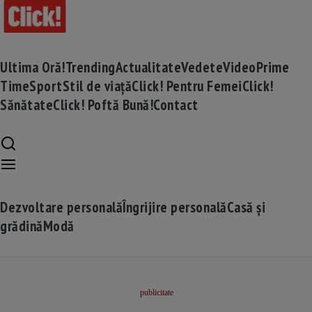
Ultima Oră!
Trending
Actualitate
Vedete
Video
Prime
Time
Sport
Stil de viață
Click! Pentru Femei
Click!
Sănătate
Click! Poftă Bună!
Contact
Dezvoltare personală
Îngrijire personală
Casă și
grădină
Modă