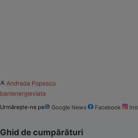
Andrada Popescu
bani
energie
viata
Urmărește-ne pe
Google News
Facebook
In
Ghid de cumpărături