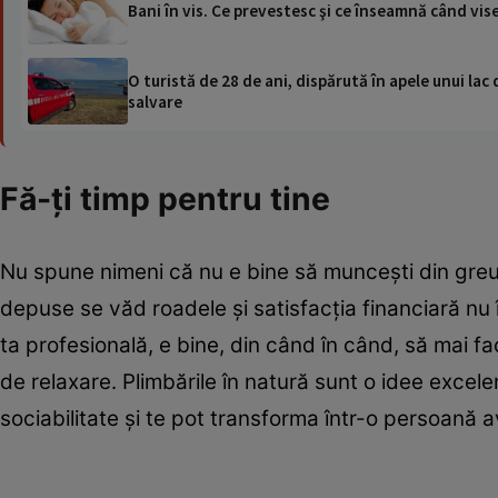
Bani în vis. Ce prevestesc şi ce înseamnă când vis
O turistă de 28 de ani, dispărută în apele unui lac 
salvare
Fă-ţi timp pentru tine
Nu spune nimeni că nu e bine să munceşti din greu 
depuse se văd roadele şi satisfacţia financiară nu î
ta profesională, e bine, din când în când, să mai faci
de relaxare. Plimbările în natură sunt o idee excelen
sociabilitate şi te pot transforma într-o persoană a