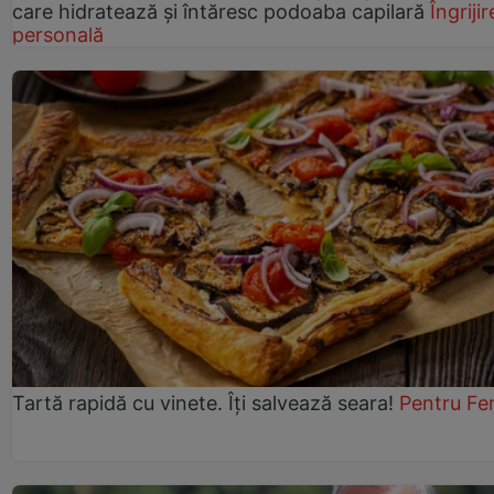
care hidratează și întăresc podoaba capilară
Îngrijir
personală
Tartă rapidă cu vinete. Îți salvează seara!
Pentru Fe