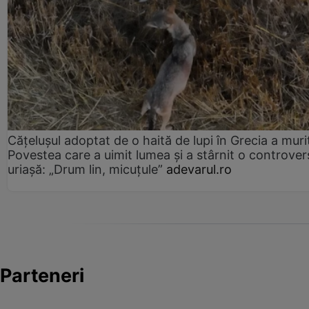
Cățelușul adoptat de o haită de lupi în Grecia a muri
Povestea care a uimit lumea și a stârnit o controver
uriașă: „Drum lin, micuțule”
adevarul.ro
Parteneri