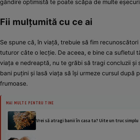
gândire optimistă te poate scăpa de multe eşecuri, f
Fii mulţumită cu ce ai
Se spune că, în viaţă, trebuie să fim recunoscători 
tuturor câte o lecţie. De aceea, e bine ca sufletul 
viaţa e nedreaptă, nu te grăbi să tragi concluzii şi s
bani puţini şi lasă viaţa să îşi urmeze cursul după pr
frumoase.
MAI MULTE PENTRU TINE
Vrei să atragi banii în casa ta? Uite un truc simplu