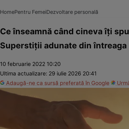
Home
Pentru Femei
Dezvoltare personală
Ce înseamnă când cineva îţi spu
Superstiţii adunate din întreaga
10 februarie 2022 10:20
Ultima actualizare:
29 iulie 2026 20:41
Adaugă-ne ca sursă preferată în Google
Urmă