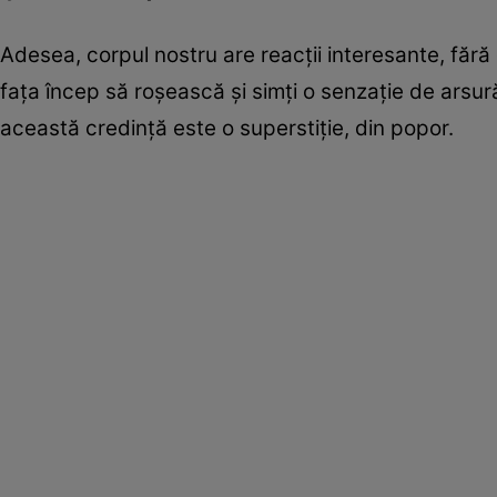
Adesea, corpul nostru are reacţii interesante, fără
faţa încep să roşească şi simţi o senzaţie de arsur
această credinţă este o superstiţie, din popor.