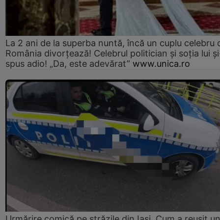
La 2 ani de la superba nuntă, încă un cuplu celebru 
România divorțează! Celebrul politician și soția lui ș
spus adio! „Da, este adevărat”
www.unica.ro
Urmărire comică pe străzile din Iași. Cum a reușit u