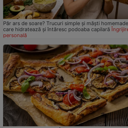
Păr ars de soare? Trucuri simple și măști homemad
care hidratează și întăresc podoaba capilară
Îngrijir
personală