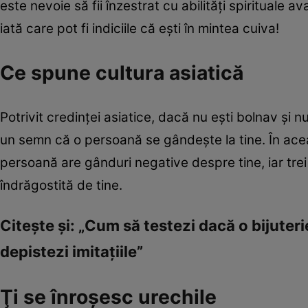
este nevoie să fii înzestrat cu abilităţi spirituale a
iată care pot fi indiciile că eşti în mintea cuiva!
Ce spune cultura asiatică
Potrivit credinţei asiatice, dacă nu eşti bolnav şi nu
un semn că o persoană se gândeşte la tine. În acea
persoană are gânduri negative despre tine, iar tre
îndrăgostită de tine.
Citeşte şi: „Cum să testezi dacă o bijuteri
depistezi imitaţiile”
Ţi se înroşesc urechile