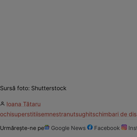
Sursă foto: Shutterstock
Ioana Tătaru
ochi
superstitii
semne
stranut
sughit
schimbari de dis
Urmărește-ne pe
Google News
Facebook
In