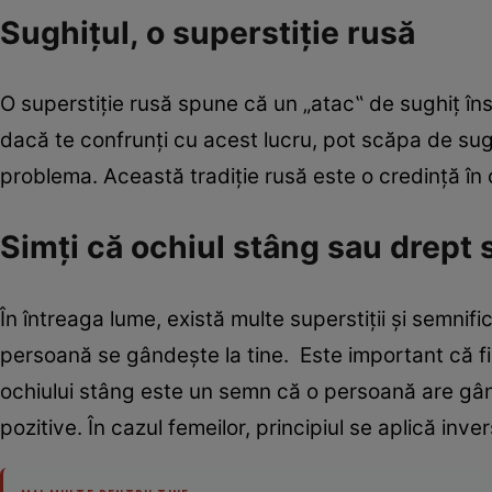
Sughiţul, o superstiţie rusă
O superstiţie rusă spune că un „atac‟ de sughiţ î
dacă te confrunţi cu acest lucru, pot scăpa de sug
problema. Această tradiţie rusă este o credinţă în 
Simţi că ochiul stâng sau drept 
În întreaga lume, există multe superstiţii şi semnifi
persoană se gândeşte la tine. Este important că fii 
ochiului stâng este un semn că o persoană are gând
pozitive. În cazul femeilor, principiul se aplică inver