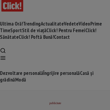
Ultima Oră!
Trending
Actualitate
Vedete
Video
Prime
Time
Sport
Stil de viață
Click! Pentru Femei
Click!
Sănătate
Click! Poftă Bună!
Contact
Dezvoltare personală
Îngrijire personală
Casă și
grădină
Modă