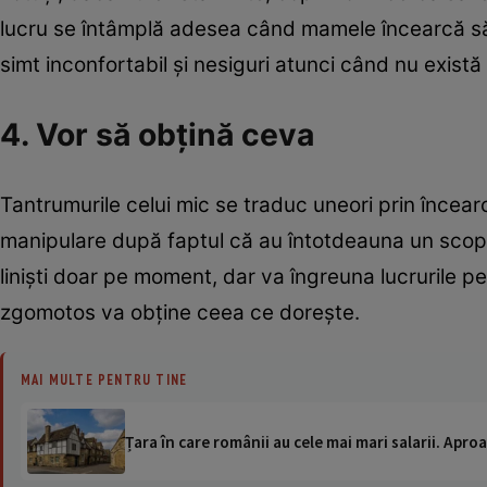
lucru se întâmplă adesea când mamele încearcă să le 
simt inconfortabil şi nesiguri atunci când nu există 
4. Vor să obţină ceva
Tantrumurile celui mic se traduc uneori prin încearc
manipulare după faptul că au întotdeauna un scop r
linişti doar pe moment, dar va îngreuna lucrurile p
zgomotos va obţine ceea ce doreşte.
MAI MULTE PENTRU TINE
Țara în care românii au cele mai mari salarii. Apr