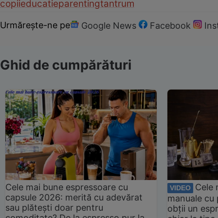
copii
educatie
parenting
tantrum
Urmărește-ne pe
Google News
Facebook
In
Ghid de cumpărături
Cele mai bune espressoare cu
Cele 
VIDEO
capsule 2026: merită cu adevărat
manuale cu 
sau plătești doar pentru
obții un esp
comoditate? De la espresso pur la