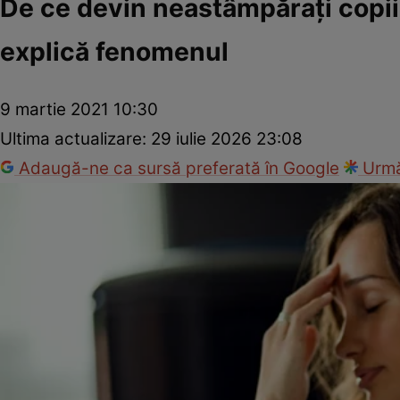
De ce devin neastâmpăraţi copii
explică fenomenul
9 martie 2021 10:30
Ultima actualizare:
29 iulie 2026 23:08
Adaugă-ne ca sursă preferată în Google
Urmă