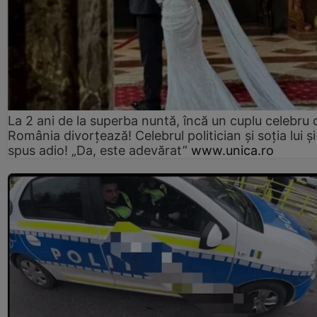
La 2 ani de la superba nuntă, încă un cuplu celebru 
România divorțează! Celebrul politician și soția lui ș
spus adio! „Da, este adevărat”
www.unica.ro