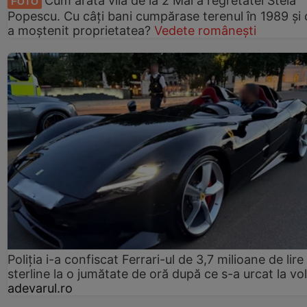
Cum arată vila de la 2 Mai a regretatei Stela
FOTO
Popescu. Cu câți bani cumpărase terenul în 1989 și 
a moștenit proprietatea?
Vedete românești
Poliția i-a confiscat Ferrari-ul de 3,7 milioane de lire
sterline la o jumătate de oră după ce s-a urcat la vo
adevarul.ro