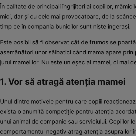
În calitate de principali îngrijitori ai copiilor, mă
mici, dar şi cu cele mai provocatoare, de la scâncete
timp ce în compania bunicilor sunt nişte îngeraşi.
Este posibil să fi observat cât de frumos se poartă
asemănători unor sălbatici când mama apare prin pr
jurul mamei lor. Nu este un eşec al mamei, ci mai 
1. Vor să atragă atenţia mamei
Unul dintre motivele pentru care copiii reacţione
exista o anumită competiţie pentru atenţia acordată
unui animal de companie sau serviciului. Copiilor le 
comportamentul negativ atrag atenţia asupra lor î