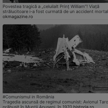
Povestea tragică a „celuilalt Prinț William”! Viață
strălucitoare i-a fost curmată de un accident morta
okmagazine.ro
#Comunismul in România
Tragedia ascunsă de regimul comunist: Avionul Ta
prăbușit în Munții Apuseni, în 1970
historia.ro