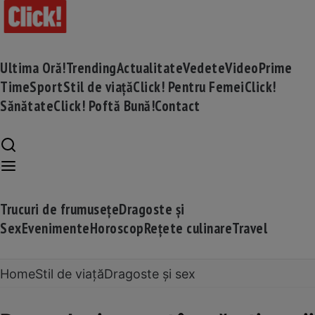
Ultima Oră!
Trending
Actualitate
Vedete
Video
Prime
Time
Sport
Stil de viață
Click! Pentru Femei
Click!
Sănătate
Click! Poftă Bună!
Contact
Trucuri de frumusețe
Dragoste și
Sex
Evenimente
Horoscop
Rețete culinare
Travel
Home
Stil de viață
Dragoste și sex