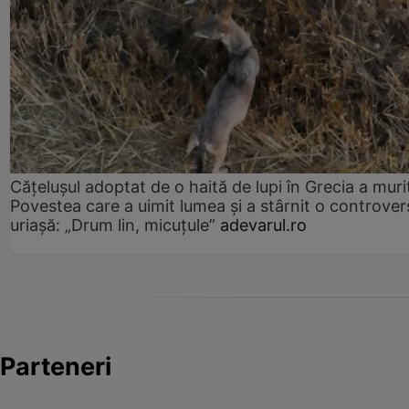
Cățelușul adoptat de o haită de lupi în Grecia a muri
Povestea care a uimit lumea și a stârnit o controver
uriașă: „Drum lin, micuțule”
adevarul.ro
Parteneri