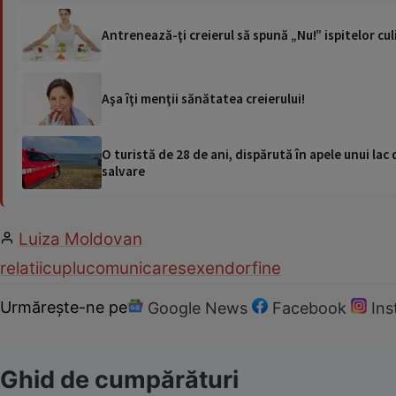
Antrenează-ţi creierul să spună „Nu!” ispitelor cu
Aşa îţi menţii sănătatea creierului!
O turistă de 28 de ani, dispărută în apele unui lac 
salvare
Luiza Moldovan
relatii
cuplu
comunicare
sex
endorfine
Urmărește-ne pe
Google News
Facebook
In
Ghid de cumpărături