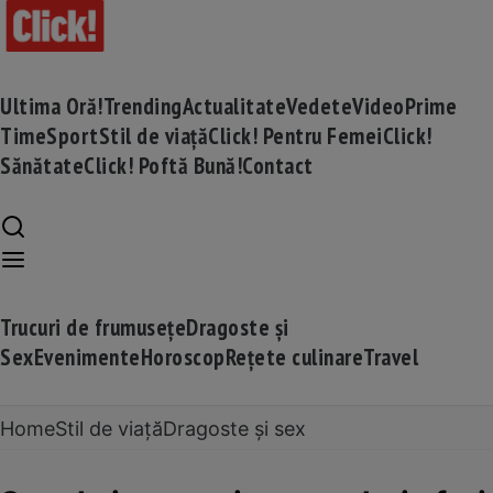
Ultima Oră!
Trending
Actualitate
Vedete
Video
Prime
Time
Sport
Stil de viață
Click! Pentru Femei
Click!
Sănătate
Click! Poftă Bună!
Contact
Trucuri de frumusețe
Dragoste și
Sex
Evenimente
Horoscop
Rețete culinare
Travel
Home
Stil de viață
Dragoste și sex