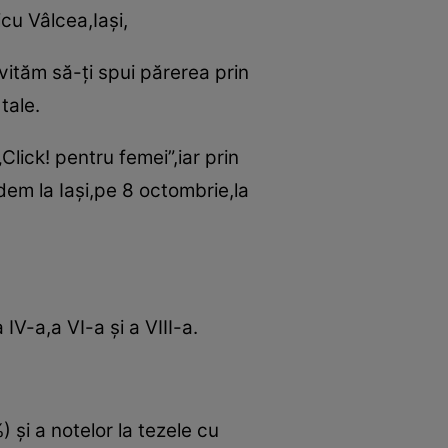
icu Vâlcea,Iaşi,
nvităm să-ţi spui părerea prin
tale.
„Click! pentru femei”,iar prin
edem la Iaşi,pe 8 octombrie,la
a IV-a,a VI-a şi a VIII-a.
 şi a notelor la tezele cu