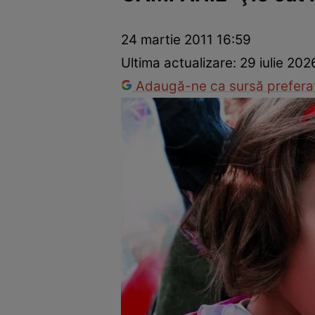
Dezvoltare personală
Îngrijire personală
Casă și grădină
24 martie 2011 16:59
Ultima actualizare:
29 iulie 202
Adaugă-ne ca sursă preferat