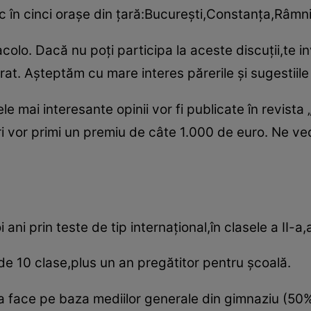
 loc în cinci oraşe din ţară:Bucureşti,Constanţa,Râmn
acolo. Dacă nu poţi participa la aceste discuţii,te i
rat. Aşteptăm cu mare interes părerile şi sugestiile 
ele mai interesante opinii vor fi publicate în revista 
itori vor primi un premiu de câte 1.000 de euro. Ne v
oi ani prin teste de tip internaţional,în clasele a II-a,
 de 10 clase,plus un an pregătitor pentru şcoală.
a face pe baza mediilor generale din gimnaziu (50%)