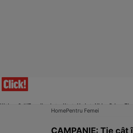
Ultima Oră!
Trending
Actualitate
Vedete
Video
Prime Ti
Home
Pentru Femei
CAMPANIE: Ţie cât î