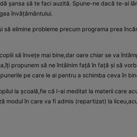
i dă şansa să te faci auzită. Spune-ne dacă te-ai lăm
egea învăţământului.
şi să elimine probleme precum programa prea încărc
copiii să înveţe mai bine,dar oare chiar se va întâ
ea,îţi propunem să ne întâlnim faţă în faţă şi să vo
opunerile pe care le ai pentru a schimba ceva în bin
opilul la şcoală,fie că l-ai meditat la materii care 
ază modul în care va fi admis (repartizat) la liceu,