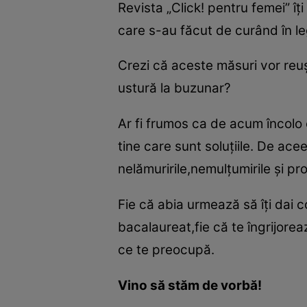
Revista „Click! pentru femei” îţ
care s-au făcut de curând în l
Crezi că aceste măsuri vor reu
ustură la buzunar?
Ar fi frumos ca de acum încolo 
tine care sunt soluţiile. De ace
nelămuririle,nemulţumirile şi pr
Fie că abia urmează să îţi dai c
bacalaureat,fie că te îngrijore
ce te preocupă.
Vino să stăm de vorbă!