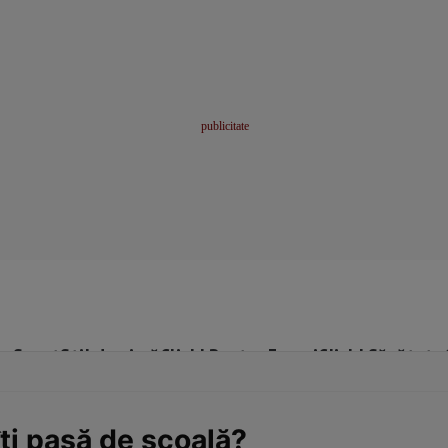
me
Sport
Stil de viață
Click! Pentru Femei
Click! Sănătate
ţi pasă de şcoală?