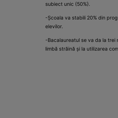
subiect unic (50%).
-Şcoala va stabili 20% din progr
elevilor.
-Bacalaureatul se va da la trei 
limbă străină şi la utilizarea co