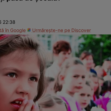
Modă
6 22:38
ă în Google
Urmărește-ne pe Discover