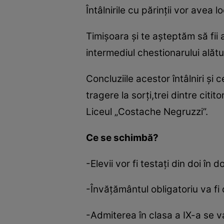
Întâlnirile cu părinţii vor avea
Timişoara şi te aşteptăm să fii 
intermediul chestionarului alătu
Concluziile acestor întâlniri şi c
tragere la sorţi,trei dintre cit
Liceul „Costache Negruzzi”.
Ce se schimbă?
-Elevii vor fi testaţi din doi în d
-Învăţământul obligatoriu va fi
-Admiterea în clasa a IX-a se v