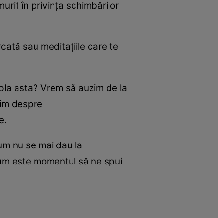
urit în privinţa schimbărilor
ată sau meditaţiile care te
mpla asta? Vrem să auzim de la
rbim despre
e.
acum nu se mai dau la
acum este momentul să ne spui