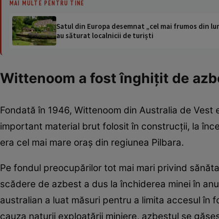
MAI MULTE PENTRU TINE
Satul din Europa desemnat „cel mai frumos din lum
au săturat localnicii de turiști
Wittenoom a fost înghiţit de azb
Fondată în 1946, Wittenoom din Australia de Vest er
important material brut folosit în construcţii, la în
era cel mai mare oraş din regiunea Pilbara.
Pe fondul preocupărilor tot mai mari privind sănătat
scădere de azbest a dus la închiderea minei în anul
australian a luat măsuri pentru a limita accesul în fo
cauza naturii exploatării miniere, azbestul se găseş