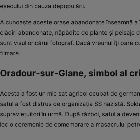
eşecului din cauza depopulării.
A cunoaşte aceste oraşe abandonate înseamnă a în
clădiri abandonate, năpădite de plante şi peisaje
sunt visul oricărui fotograf. Dacă vreunul îţi pare 
filmare.
Oradour-sur-Glane, simbol al cr
Acesta a fost un mic sat agricol ocupat de germani 
satul a fost distrus de organizaţia SS nazistă. Sold
supravieţuitori în urmă. După război, satul a devenit
loc o ceremonie de comemorare a masacrului petrec