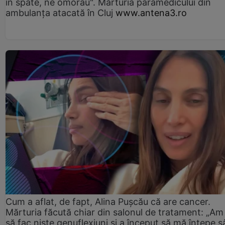
în spate, ne omorau". Mărturia paramedicului din
ambulanţa atacată în Cluj
www.antena3.ro
Cum a aflat, de fapt, Alina Pușcău că are cancer.
Mărturia făcută chiar din salonul de tratament: „Am
să fac niște genuflexiuni și a început să mă înțepe s