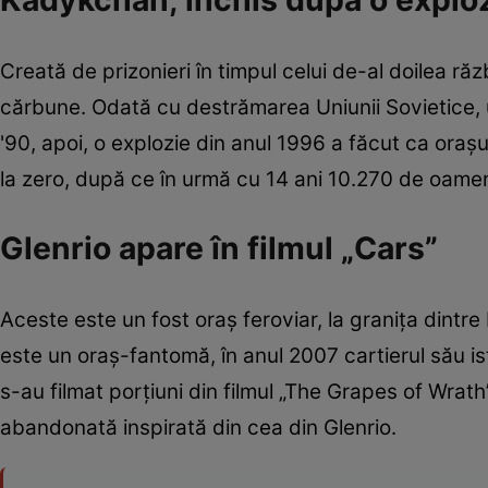
Kadykchan, închis după o explo
Creată de prizonieri în timpul celui de-al doilea r
cărbune. Odată cu destrămarea Uniunii Sovietice, un
'90, apoi, o explozie din anul 1996 a făcut ca oraş
la zero, după ce în urmă cu 14 ani 10.270 de oame
Glenrio apare în filmul „Cars”
Aceste este un fost oraş feroviar, la graniţa dintre
este un oraş-fantomă, în anul 2007 cartierul său istor
s-au filmat porţiuni din filmul „The Grapes of Wrath”
abandonată inspirată din cea din Glenrio.