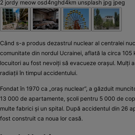
2 jordy meow osd4nghd4km unsplash jpg jpeg
Când s-a produs dezastrul nuclear al centralei nucl
comunitate din nordul Ucrainei, aflată la circa 105
locuitori au fost nevoiţi să evacueze oraşul. Mulţi 
radiaţii în timpul accidentului.
Fondat în 1970 ca „oraş nuclear”, a găzduit muncito
13 000 de apartamente, şcoli pentru 5 000 de copii
multe fabrici şi un spital. După accidentul din 26 ap
fost construit ca noua lor casă.