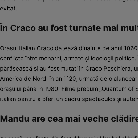
evitat.
În Craco au fost turnate mai mul
Oraşul italian Craco datează dinainte de anul 1060.
conflicte între monarhi, armate şi ideologii politice. 
părăsească şi au fost mutaţi în Craco Peschiera, un
America de Nord. în anii `20, urmată de o alunecar
oraşului până în 1980. Filme precum „Quantum of So
italian pentru a oferi un cadru spectaculos şi auten
Mandu are cea mai veche clădi