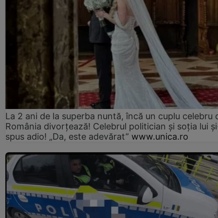
La 2 ani de la superba nuntă, încă un cuplu celebru 
România divorțează! Celebrul politician și soția lui ș
spus adio! „Da, este adevărat”
www.unica.ro