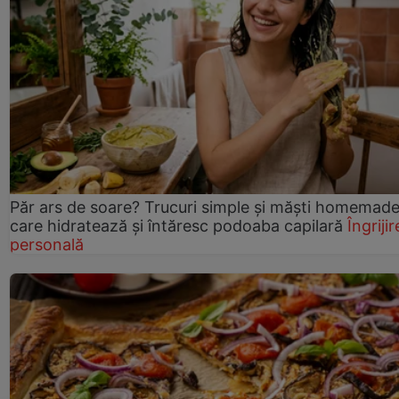
Păr ars de soare? Trucuri simple și măști homemad
care hidratează și întăresc podoaba capilară
Îngrijir
personală