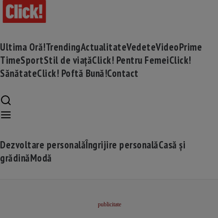
Ultima Oră!
Trending
Actualitate
Vedete
Video
Prime
Time
Sport
Stil de viață
Click! Pentru Femei
Click!
Sănătate
Click! Poftă Bună!
Contact
Dezvoltare personală
Îngrijire personală
Casă și
grădină
Modă