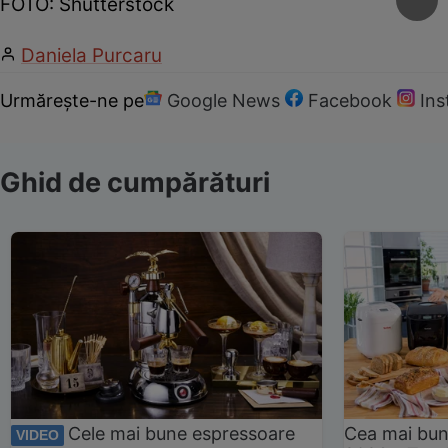
FOTO: Shutterstock
Daniela Purcaru
Urmărește-ne pe
Google News
Facebook
In
Ghid de cumpărături
Cele mai bune espressoare
Cea mai bun
VIDEO