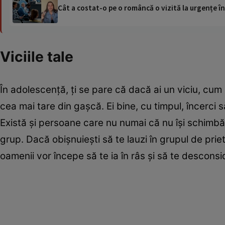
Cât a costat-o pe o româncă o vizită la urgențe în
Viciile tale
În adolescenţă, ţi se pare că dacă ai un viciu, cum 
cea mai tare din gaşcă. Ei bine, cu timpul, încerci să
Există şi persoane care nu numai că nu îşi schimbă 
grup. Dacă obişnuieşti să te lauzi în grupul de pri
oamenii vor începe să te ia în râs şi să te desconsi