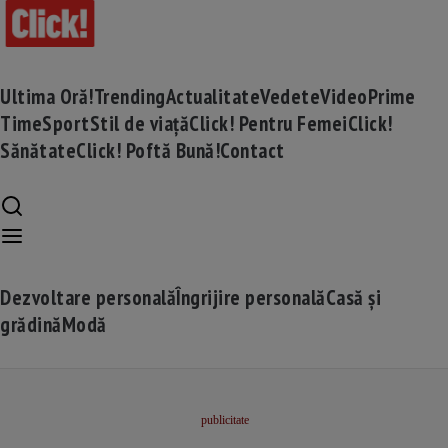
Ultima Oră!
Trending
Actualitate
Vedete
Video
Prime
Time
Sport
Stil de viață
Click! Pentru Femei
Click!
Sănătate
Click! Poftă Bună!
Contact
Dezvoltare personală
Îngrijire personală
Casă și
grădină
Modă