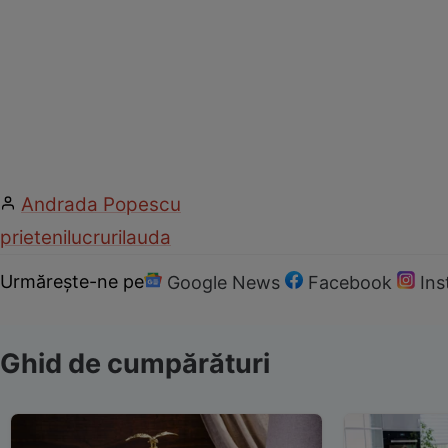
Andrada Popescu
prieteni
lucruri
lauda
Urmărește-ne pe
Google News
Facebook
In
Ghid de cumpărături