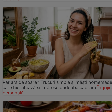
Păr ars de soare? Trucuri simple și măști homemad
care hidratează și întăresc podoaba capilară
Îngrijir
personală