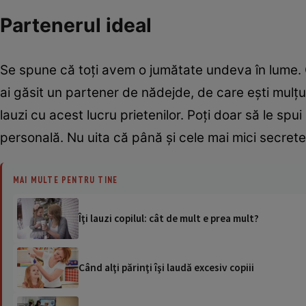
Partenerul ideal
Se spune că toţi avem o jumătate undeva în lume. 
ai găsit un partener de nădejde, de care eşti mulţum
lauzi cu acest lucru prietenilor. Poţi doar să le spui c
personală. Nu uita că până şi cele mai mici secret
MAI MULTE PENTRU TINE
Îţi lauzi copilul: cât de mult e prea mult?
Când alţi părinţi îşi laudă excesiv copiii