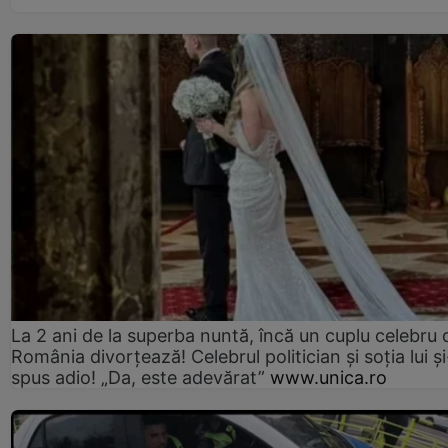
La 2 ani de la superba nuntă, încă un cuplu celebru 
România divorțează! Celebrul politician și soția lui ș
spus adio! „Da, este adevărat”
www.unica.ro