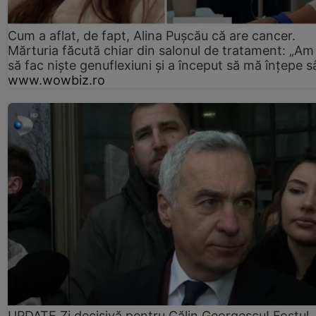
Cum a aflat, de fapt, Alina Pușcău că are cancer.
Mărturia făcută chiar din salonul de tratament: „Am
să fac niște genuflexiuni și a început să mă înțepe s
www.wowbiz.ro
UPDATE Zi decisivă pentru Călin Georgescu! Fostul