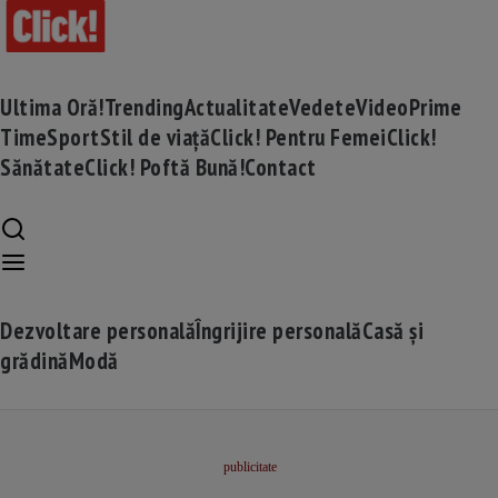
Ultima Oră!
Trending
Actualitate
Vedete
Video
Prime
Time
Sport
Stil de viață
Click! Pentru Femei
Click!
Sănătate
Click! Poftă Bună!
Contact
Dezvoltare personală
Îngrijire personală
Casă și
grădină
Modă