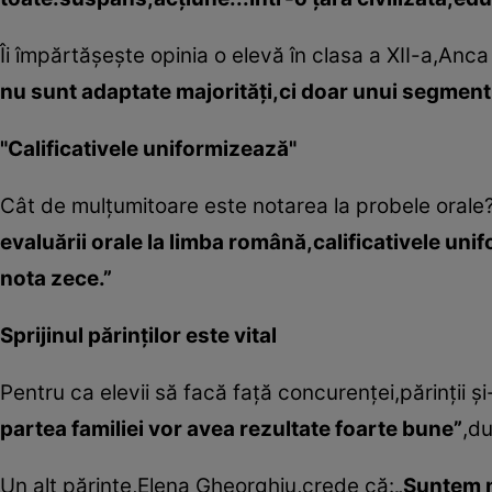
Îi împărtăşeşte opinia o elevă în clasa a XII-a,Anc
nu sunt adaptate majorităţi,ci doar unui segment 
"Calificativele uniformizează"
Cât de mulţumitoare este notarea la probele orale? 
evaluării orale la limba română,calificativele unif
nota zece.”
Sprijinul părinţilor este vital
Pentru ca elevii să facă faţă concurenţei,părinţii 
partea familiei vor avea rezultate foarte bune”
,du
Un alt părinte,Elena Gheorghiu,crede că:
„Suntem n