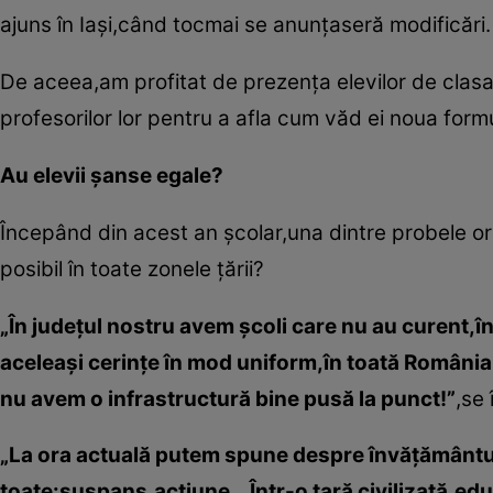
ajuns în Iaşi,când tocmai se anunţaseră modificări.
De aceea,am profitat de prezenţa elevilor de clasa 
profesorilor lor pentru a afla cum văd ei noua for
Au elevii şanse egale?
Începând din acest an şcolar,una dintre probele or
posibil în toate zonele ţării?
„În judeţul nostru avem şcoli care nu au curent,în 
aceleaşi cerinţe în mod uniform,în toată România.
nu avem o infrastructură bine pusă la punct!”
,se
„La ora actuală putem spune despre învăţământul
toate:suspans,acţiune...Într-o ţară civilizată,edu