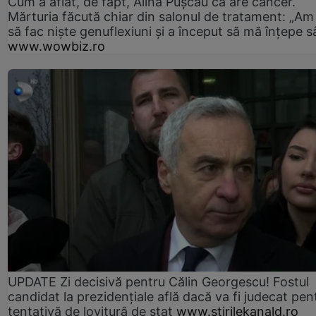
Cum a aflat, de fapt, Alina Pușcău că are cancer.
Mărturia făcută chiar din salonul de tratament: „Am
să fac niște genuflexiuni și a început să mă înțepe s
www.wowbiz.ro
UPDATE Zi decisivă pentru Călin Georgescu! Fostul
candidat la prezidențiale află dacă va fi judecat pen
tentativă de lovitură de stat
www.stirilekanald.ro