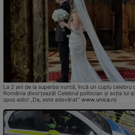
La 2 ani de la superba nuntă, încă un cuplu celebru 
România divorțează! Celebrul politician și soția lui ș
spus adio! „Da, este adevărat”
www.unica.ro