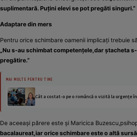
suplimentară. Puţini elevi se pot pregăti singuri.”
Adaptare din mers
Pentru orice schimbare oamenii implicaţi trebuie s
„Nu s-au schimbat competenţele,dar ştacheta s-a 
pregătire.”
MAI MULTE PENTRU TINE
Cât a costat-o pe o româncă o vizită la urgențe în
De aceeaşi părere este şi Maricica Buzescu,psih
bacalaureat,iar orice schimbare este o altă sursă