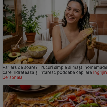
Păr ars de soare? Trucuri simple și măști homemad
care hidratează și întăresc podoaba capilară
Îngrijir
personală