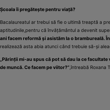
Şcoala îi pregăteşte pentru viaţă?
Bacalaureatul ar trebui să fie o ultimă treaptă a pre
aptitudinile,pentru că învăţământul a devenit super
ani facem reformă şi asistăm la o brambureală. Î
realizează asta abia atunci când trebuie să-şi alea
„Părinţii mi-au spus că pot să dau la ce facultat
de muncă. Ce facem pe viitor?”
,întreabă Roxana Ta