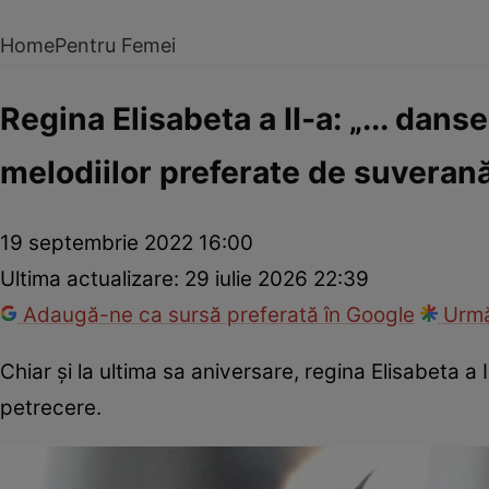
Home
Pentru Femei
Regina Elisabeta a II-a: „... dan
melodiilor preferate de suveran
19 septembrie 2022 16:00
Ultima actualizare:
29 iulie 2026 22:39
Adaugă-ne ca sursă preferată în Google
Urmă
Chiar şi la ultima sa aniversare, regina Elisabeta a I
petrecere.