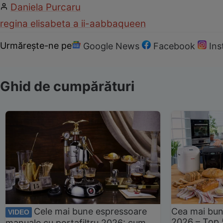
Daniela Purcaru
regina elisabeta a ii-a
abba
queen
Urmărește-ne pe
Google News
Facebook
In
Ghid de cumpărături
Cele mai bune espressoare
Cea mai bun
VIDEO
2026 – Top 
manuale cu portafiltru 2026: cum