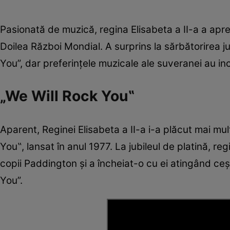
Pasionată de muzică, regina Elisabeta a II-a a aprec
Doilea Război Mondial. A surprins la sărbătorirea ju
You”, dar preferințele muzicale ale suveranei au in
„We Will Rock You‟
Aparent, Reginei Elisabeta a II-a i-a plăcut mai mu
You‟, lansat în anul 1977. La jubileul de platină, re
copii Paddington și a încheiat-o cu ei atingând ceș
You”.