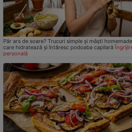
Păr ars de soare? Trucuri simple și măști homemad
care hidratează și întăresc podoaba capilară
Îngrijir
personală