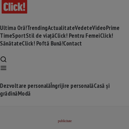
Ultima Oră!
Trending
Actualitate
Vedete
Video
Prime
Time
Sport
Stil de viață
Click! Pentru Femei
Click!
Sănătate
Click! Poftă Bună!
Contact
Dezvoltare personală
Îngrijire personală
Casă și
grădină
Modă