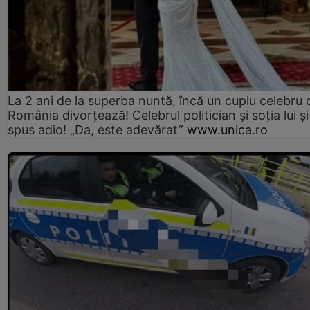
La 2 ani de la superba nuntă, încă un cuplu celebru 
România divorțează! Celebrul politician și soția lui ș
spus adio! „Da, este adevărat”
www.unica.ro