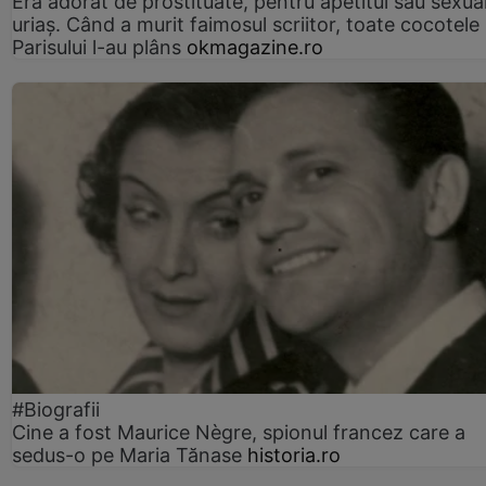
Era adorat de prostituate, pentru apetitul său sexua
uriaș. Când a murit faimosul scriitor, toate cocotele
Parisului l-au plâns
okmagazine.ro
#Biografii
Cine a fost Maurice Nègre, spionul francez care a
sedus-o pe Maria Tănase
historia.ro