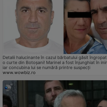
Detalii halucinante în cazul bărbatului găsit îngropat
o curte din Botoșani! Marinel a fost înjunghiat în ini
iar concubina lui se numără printre suspecți
www.wowbiz.ro