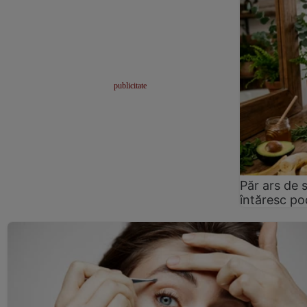
Păr ars de 
întăresc po