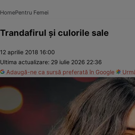
Home
Pentru Femei
Trandafirul şi culorile sale
12 aprilie 2018 16:00
Ultima actualizare:
29 iulie 2026 22:36
Adaugă-ne ca sursă preferată în Google
Urmă