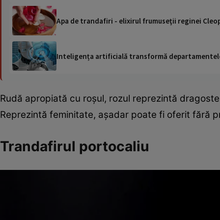
Apa de trandafiri - elixirul frumuseţii reginei Cleo
Inteligența artificială transformă departamentele
Rudă apropiată cu roşul, rozul reprezintă dragostea
Reprezintă feminitate, aşadar poate fi oferit fără 
Trandafirul portocaliu