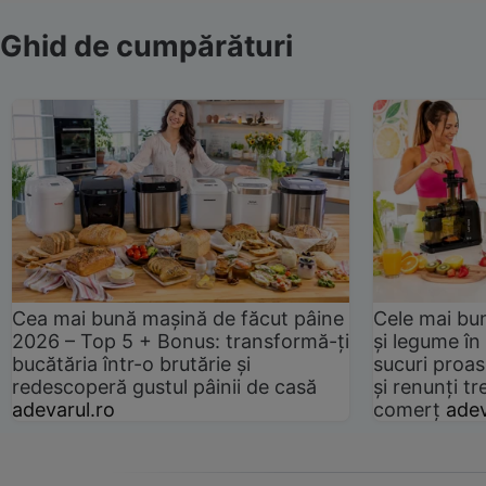
Ghid de cumpărături
Cea mai bună mașină de făcut pâine
Cele mai bu
2026 – Top 5 + Bonus: transformă-ți
și legume în
bucătăria într-o brutărie și
sucuri proas
redescoperă gustul pâinii de casă
și renunți tr
adevarul.ro
comerț
adev