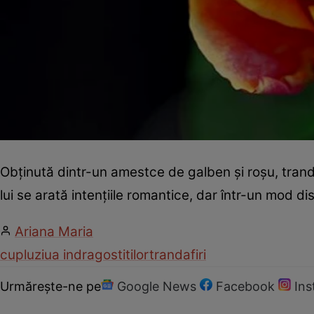
Obţinută dintr-un amestce de galben şi roşu, tranda
lui se arată intenţiile romantice, dar într-un mod dis
Ariana Maria
cuplu
ziua indragostitilor
trandafiri
Urmărește-ne pe
Google News
Facebook
In