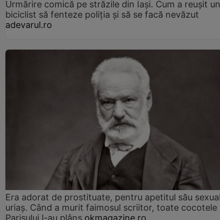
Urmărire comică pe străzile din Iași. Cum a reușit u
biciclist să fenteze poliția și să se facă nevăzut
adevarul.ro
Era adorat de prostituate, pentru apetitul său sexua
uriaș. Când a murit faimosul scriitor, toate cocotele
Parisului l-au plâns
okmagazine.ro