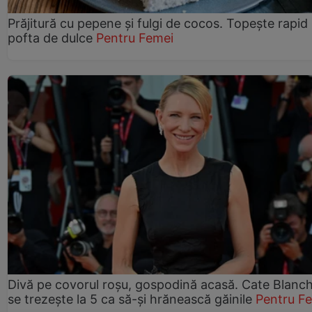
Prăjitură cu pepene şi fulgi de cocos. Topește rapid
pofta de dulce
Pentru Femei
Divă pe covorul roșu, gospodină acasă. Cate Blanch
se trezește la 5 ca să-și hrănească găinile
Pentru F