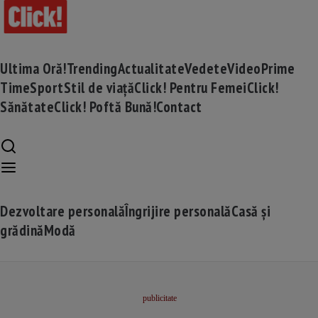
Ultima Oră!
Trending
Actualitate
Vedete
Video
Prime
Time
Sport
Stil de viață
Click! Pentru Femei
Click!
Sănătate
Click! Poftă Bună!
Contact
Dezvoltare personală
Îngrijire personală
Casă și
grădină
Modă