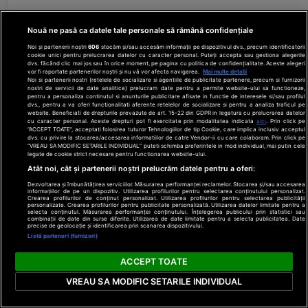
Nouă ne pasă ca datele tale personale să rămână confidențiale
Noi și partenerii noștri
606
stocăm și/sau accesăm informații pe dispozitivul dvs., precum identificatorii
cookie unici pentru prelucrarea datelor cu caracter personal. Puteți accepta sau gestiona alegerile
dvs. făcând clic mai jos sau în orice moment, pe pagina cu politica de confidențialitate. Aceste alegeri
vor fi raportate partenerilor noștri și nu vă vor afecta navigarea.
Mai multe detalii
Noi si partenerii nostri (retelele de socializare si agentiile de publicitate partenere, precum si furnizorii
nostri de servicii de date analitice) prelucram date pentru a permite website-ului sa functioneze,
pentru a personaliza continutul si anunturile publicitare afisate in functie de interesele si/sau profilul
dvs., pentru a va oferi functionalitati aferente retelelor de socializare si pentru a analiza traficul pe
website. Beneficiati de drepturile prevazute de art. 15-22 din GDPR in legatura cu prelucrarea datelor
cu caracter personal. Aceste drepturi pot fi exercitate prin modalitatea indicata
aici
. Prin click pe
“ACCEPT TOATE”, acceptati folosirea tuturor Tehnologiilor de tip Cookie, care implica inclusiv acceptul
dvs. cu privire la stocarea/accesarea informatiilor de catre Vendor-ii cu care colaboram. Prin click pe
“VREAU SA MODIFIC SETARILE INDIVIDUAL” puteti schimba preferintele in mod individual, mai putin cele
legate de cookie strict necesare pentru functionarea website-ului.
Atât noi, cât și partenerii noștri prelucrăm datele pentru a oferi:
Dezvoltarea și îmbunătățirea serviciilor. Măsurarea performanței reclamelor. Stocarea și/sau accesarea
informațiilor de pe un dispozitiv. Utilizarea profilurilor pentru selectarea conținutului personalizat.
Crearea profilurilor de conținut personalizat. Utilizarea profilurilor pentru selectarea publicității
personalizate. Crearea profilurilor pentru publicitate personalizată. Utilizarea datelor limitate pentru a
selecta conținutul. Măsurarea performanței conținutului. Înțelegerea publicului prin statistici sau
combinații de date din surse diferite. Utilizarea de date limitate pentru a selecta publicitatea. Date
precise de geolocație și identificarea prin scanarea dispozitivului.
Listă parteneri (furnizori)
Cât de bogată este Mirabela G
ACCEPT TOATE
Nicușor Dan. Ce găsim în declar
VREAU SA MODIFIC SETARILE INDIVIDUAL
două case moștenite, două ma
peste 116.000 de lei acordat u