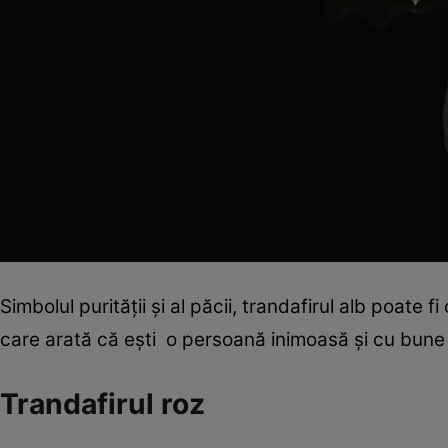
Simbolul purităţii şi al păcii, trandafirul alb poate 
care arată că eşti o persoană inimoasă şi cu bune i
Trandafirul roz