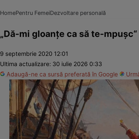
Home
Pentru Femei
Dezvoltare personală
„Dă-mi gloanţe ca să te-mpuşc“ şi
9 septembrie 2020 12:01
Ultima actualizare:
30 iulie 2026 0:33
Adaugă-ne ca sursă preferată în Google
Urmă