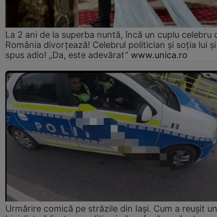
La 2 ani de la superba nuntă, încă un cuplu celebru 
România divorțează! Celebrul politician și soția lui ș
spus adio! „Da, este adevărat”
www.unica.ro
Urmărire comică pe străzile din Iași. Cum a reușit u