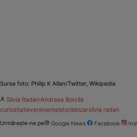
Surse foto: Philip K Allan/Twitter, Wikipedia
Silvia Radan
·
Andreea Borcila
curiozitati
evenimente
istorie
bizar
silvia radan
Urmărește-ne pe
Google News
Facebook
In