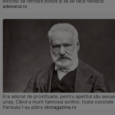
biciclist să fenteze poliția și să se facă nevăzut
adevarul.ro
Era adorat de prostituate, pentru apetitul său sexua
uriaș. Când a murit faimosul scriitor, toate cocotele
Parisului l-au plâns
okmagazine.ro