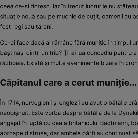
ceea ce-şi doresc. Iar în trecut lucrurile nu stăteau 
situaţie nouă sau pe muchie de cuţit, oamenii au ac
fost regi sau ţărani.
Ce-ai face dacă ai rămâne fără muniţie în timpul un
băştinaşi dintr-un trib? Ţi-ai lua concediu pentru 
războaie. Există şi multe evenimente bizare în cronic
Căpitanul care a cerut muniţie..
În 1714, norvegienii şi englezii au avut o bătălie
neobişnuit. Este vorba despre bătălia de la Dyneki
angajat în luptă cu cea a britanicului Bactmann,
aproape distruse, dar ambele părţi au continuat să