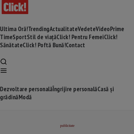
Ultima Oră!
Trending
Actualitate
Vedete
Video
Prime
Time
Sport
Stil de viață
Click! Pentru Femei
Click!
Sănătate
Click! Poftă Bună!
Contact
Dezvoltare personală
Îngrijire personală
Casă și
grădină
Modă