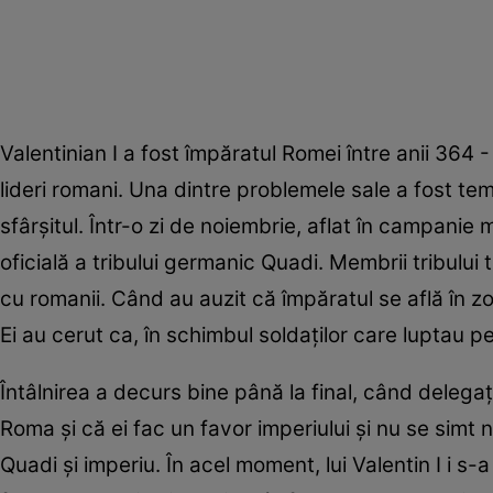
Valentinian I a fost împăratul Romei între anii 364 
lideri romani. Una dintre problemele sale a fost te
sfârşitul. Într-o zi de noiembrie, aflat în campanie m
oficială a tribului germanic Quadi. Membrii tribului 
cu romanii. Când au auzit că împăratul se află în zo
Ei au cerut ca, în schimbul soldaţilor care luptau pe
Întâlnirea a decurs bine până la final, când delegaţ
Roma şi că ei fac un favor imperiului şi nu se simt 
Quadi şi imperiu. În acel moment, lui Valentin I i s-