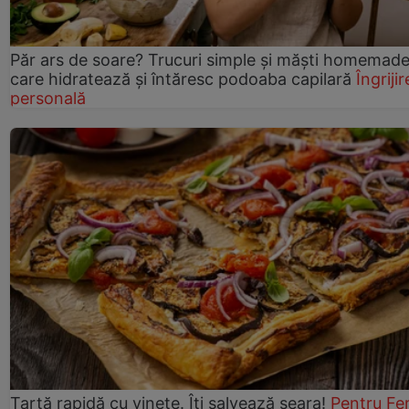
Păr ars de soare? Trucuri simple și măști homemad
care hidratează și întăresc podoaba capilară
Îngrijir
personală
Tartă rapidă cu vinete. Îți salvează seara!
Pentru Fe