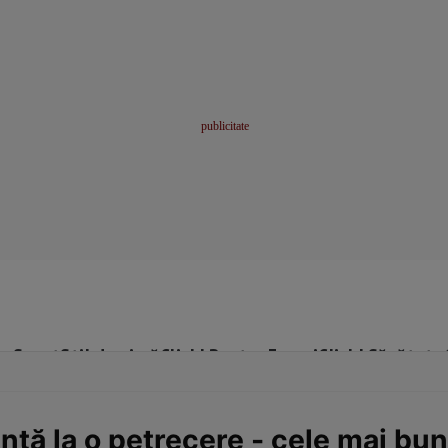
me
Sport
Stil de viață
Click! Pentru Femei
Click! Sănătate
ență la o petrecere - cele mai b