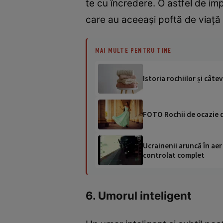
te cu încredere. O astfel de im
care au aceeași poftă de viață ș
MAI MULTE PENTRU TINE
Istoria rochiilor și câte
FOTO Rochii de ocazie de
Ucrainenii aruncă în aer
controlat complet
6. Umorul inteligent