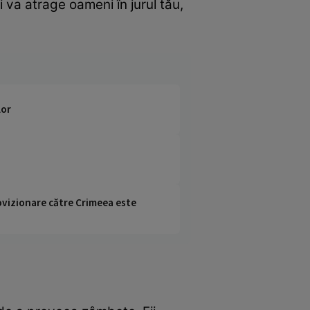
 va atrage oameni în jurul tău,
lor
rovizionare către Crimeea este