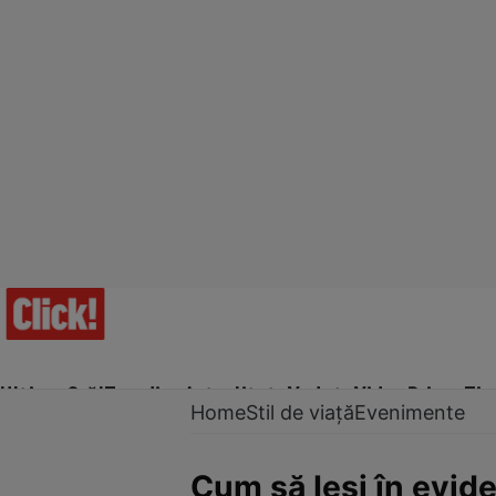
Ultima Oră!
Trending
Actualitate
Vedete
Video
Prime Ti
Home
Stil de viață
Evenimente
Cum să Ieși în evid