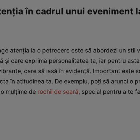
tenția în cadrul unui eveniment l
ge atenția la o petrecere este să abordezi un stil v
tă și care exprimă personalitatea ta, iar pentru ast
vibrante, care să iasă în evidență. Important este s
ecta în atitudinea ta. De exemplu, poți să arunci o p
t o mulțime de
r
ochii de seară
, special pentru a te f