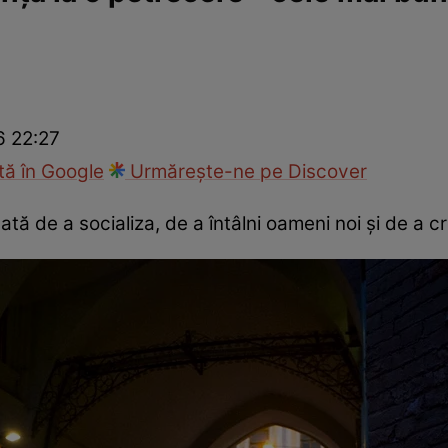
cop
Rețete culinare
Travel
6 22:27
ă în Google
Urmărește-ne pe Discover
tă de a socializa, de a întâlni oameni noi și de a cr