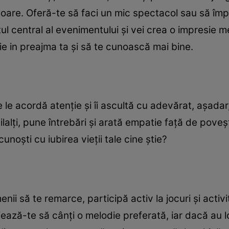
aloare. Oferă-te să faci un mic spectacol sau să împă
ctul central al evenimentului și vei crea o impresie m
fie in preajma ta și să te cunoască mai bine.
 le acordă atenție și îi ascultă cu adevărat, așadar,
lți, pune întrebări și arată empatie față de poveștil
cunoști cu iubirea vieții tale cine știe?
nii să te remarce, participă activ la jocuri și activi
ează-te să cânți o melodie preferată, iar dacă au l