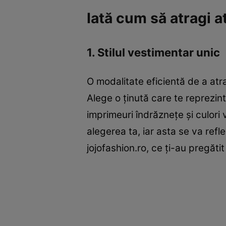
Iată cum să atragi a
1. Stilul vestimentar unic
O modalitate eficientă de a atra
Alege o ținută care te reprezin
imprimeuri îndrăznețe și culori 
alegerea ta, iar asta se va refl
jojofashion.ro, ce ți-au pregăti