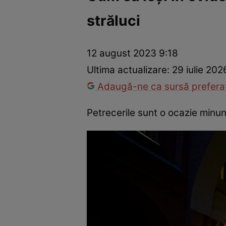
străluci
Trucuri de frumusețe
Dragoste și Sex
Evenimente
Horos
12 august 2023 9:18
Ultima actualizare:
29 iulie 202
Adaugă-ne ca sursă preferat
Petrecerile sunt o ocazie minuna