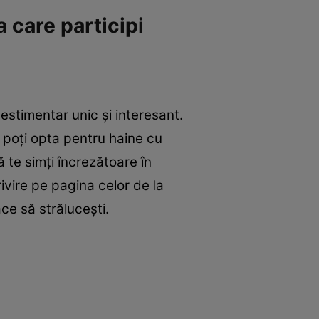
a care participi
estimentar unic și interesant.
a poți opta pentru haine cu
ă te simți încrezătoare în
rivire pe pagina celor de la
ace să strălucești.