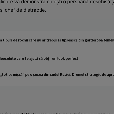
plicare va demonstra că ești o persoană deschisă și
i chef de distracție.
va tipuri de rochii care nu ar trebui să lipsească din garderoba femei
osebite care te ajută să obții un look perfect
 „tot ce mișcă” pe o șosea din sudul Rusiei. Drumul strategic de ap