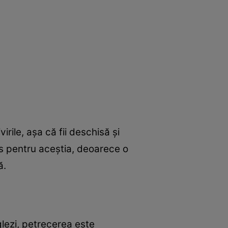
irile, așa că fii deschisă și
res pentru aceștia, deoarece o
ă.
nglezi, petrecerea este