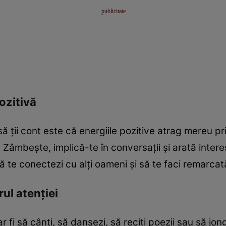
ozitivă
 ții cont este că energiile pozitive atrag mereu priv
u. Zâmbește, implică-te în conversații și arată inte
să te conectezi cu alți oameni și să te faci remarcat
rul atenției
r fi să cânți, să dansezi, să reciți poezii sau să jo