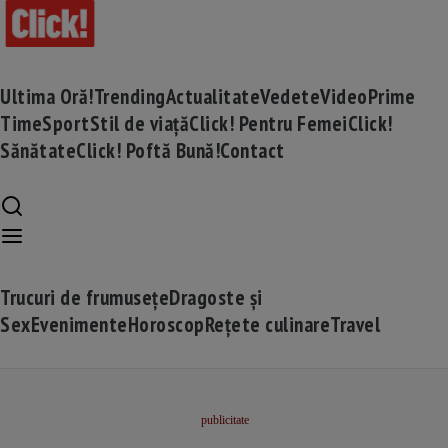
Ultima Oră!
Trending
Actualitate
Vedete
Video
Prime
Time
Sport
Stil de viață
Click! Pentru Femei
Click!
Sănătate
Click! Poftă Bună!
Contact
Trucuri de frumusețe
Dragoste și
Sex
Evenimente
Horoscop
Rețete culinare
Travel