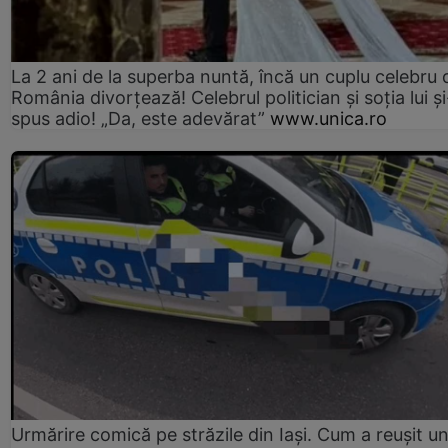
La 2 ani de la superba nuntă, încă un cuplu celebru 
România divorțează! Celebrul politician și soția lui ș
spus adio! „Da, este adevărat”
www.unica.ro
Urmărire comică pe străzile din Iași. Cum a reușit u