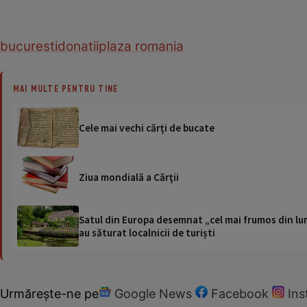
bucuresti
donatii
plaza romania
MAI MULTE PENTRU TINE
Cele mai vechi cărţi de bucate
Ziua mondială a Cărţii
Satul din Europa desemnat „cel mai frumos din lum
au săturat localnicii de turiști
Urmărește-ne pe
Google News
Facebook
In