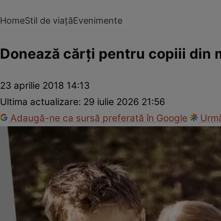
Home
Stil de viață
Evenimente
Donează cărţi pentru copiii din 
23 aprilie 2018 14:13
Ultima actualizare:
29 iulie 2026 21:56
Adaugă-ne ca sursă preferată în Google
Urmă