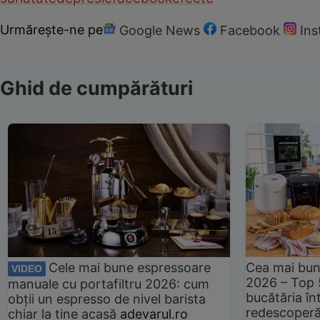
Urmărește-ne pe
Google News
Facebook
In
Ghid de cumpărături
Cele mai bune espressoare
Cea mai bun
VIDEO
2026 – Top 
manuale cu portafiltru 2026: cum
bucătăria înt
obții un espresso de nivel barista
redescoperă 
chiar la tine acasă
adevarul.ro