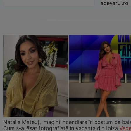
adevarul.ro
Natalia Mateuț, imagini incendiare în costum de bai
Cum s-a lăsat fotografiată în vacanța din Ibiza
Vede