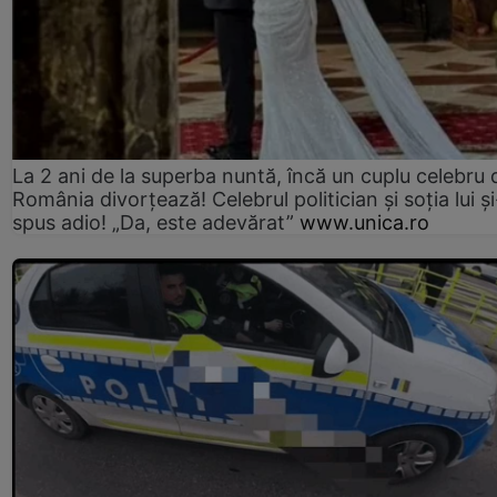
La 2 ani de la superba nuntă, încă un cuplu celebru 
România divorțează! Celebrul politician și soția lui ș
spus adio! „Da, este adevărat”
www.unica.ro