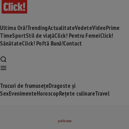
Ultima Oră!
Trending
Actualitate
Vedete
Video
Prime
Time
Sport
Stil de viață
Click! Pentru Femei
Click!
Sănătate
Click! Poftă Bună!
Contact
Trucuri de frumusețe
Dragoste și
Sex
Evenimente
Horoscop
Rețete culinare
Travel