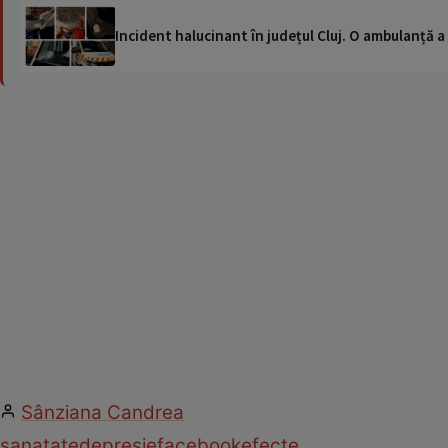
Incident halucinant în județul Cluj. O ambulanță 
Sânziana Candrea
sanatate
depresie
facebook
efecte