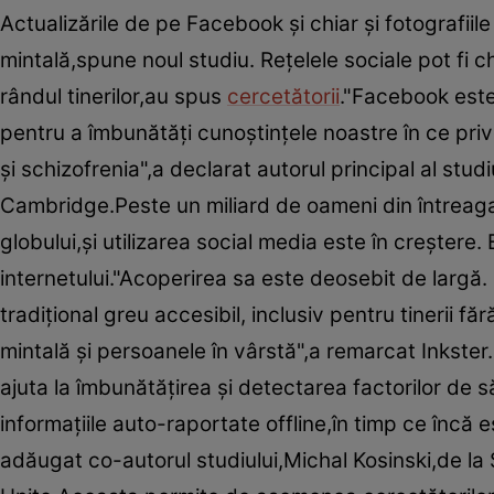
Actualizările de pe Facebook şi chiar şi fotografiil
mintală,spune noul studiu. Reţelele sociale pot fi chia
rândul tinerilor,au spus
cercetătorii
."Facebook este
pentru a îmbunătăţi cunoştinţele noastre în ce pri
şi schizofrenia",a declarat autorul principal al stud
Cambridge.Peste un miliard de oameni din întreaga
globului,şi utilizarea social media este în creştere. 
internetului."Acoperirea sa este deosebit de largă.
tradiţional greu accesibil, inclusiv pentru tinerii 
mintală şi persoanele în vârstă",a remarcat Inkster
ajuta la îmbunătăţirea şi detectarea factorilor de 
informaţiile auto-raportate offline,în timp ce încă
adăugat co-autorul studiului,Michal Kosinski,de la