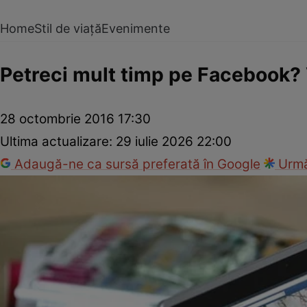
Home
Stil de viață
Evenimente
Petreci mult timp pe Facebook? V
28 octombrie 2016 17:30
Ultima actualizare:
29 iulie 2026 22:00
Adaugă-ne ca sursă preferată în Google
Urmă