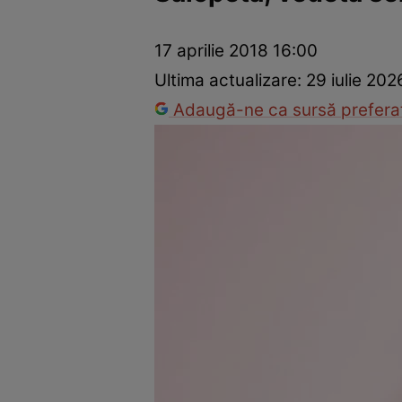
Trucuri de frumusețe
Dragoste și Sex
Evenimente
Horos
17 aprilie 2018 16:00
Ultima actualizare:
29 iulie 202
Adaugă-ne ca sursă preferat