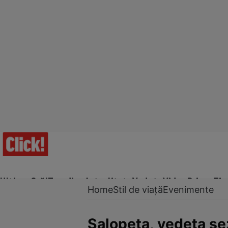
Ultima Oră!
Trending
Actualitate
Vedete
Video
Prime Ti
Home
Stil de viață
Evenimente
Salopeta, vedeta se