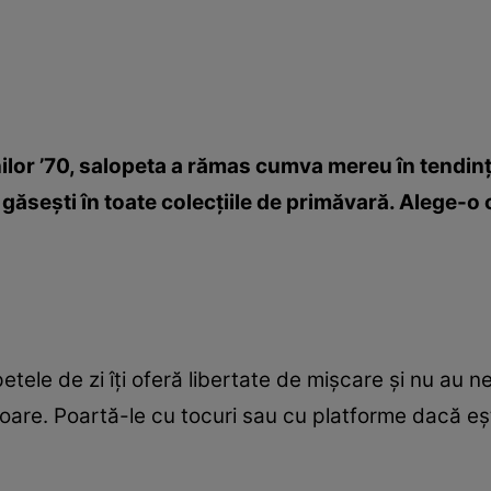
ilor ’70, salopeta a rămas cumva mereu în tendinţ
găseşti în toate colecţiile de primăvară. Alege-o 
opetele de zi îţi oferă libertate de mişcare şi nu au
loare. Poartă-le cu tocuri sau cu platforme dacă eş