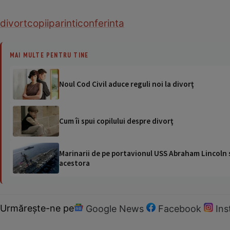
divort
copii
parinti
conferinta
MAI MULTE PENTRU TINE
Noul Cod Civil aduce reguli noi la divorţ
Cum îi spui copilului despre divorţ
Marinarii de pe portavionul USS Abraham Lincoln su
acestora
Urmărește-ne pe
Google News
Facebook
In