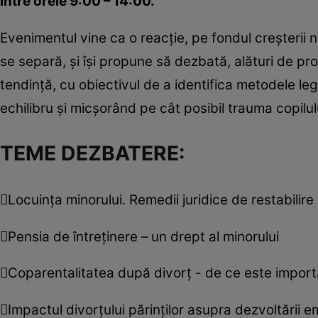
între orele 9:00 – 14:00.
Evenimentul vine ca o reacţie, pe fondul creşterii n
se separă, şi îşi propune să dezbată, alături de pro
tendinţă, cu obiectivul de a identifica metodele le
echilibru şi micşorând pe cât posibil trauma copilul
TEME DEZBATERE:
Locuinţa minorului. Remedii juridice de restabilire a
Pensia de întreţinere – un drept al minorului
Coparentalitatea după divorţ - de ce este importa
Impactul divorţului părinţilor asupra dezvoltării e