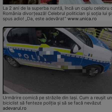
La 2 ani de la superba nuntă, încă un cuplu celebru 
România divorțează! Celebrul politician și soția lui ș
spus adio! „Da, este adevărat”
www.unica.ro
Urmărire comică pe străzile din Iași. Cum a reușit u
biciclist să fenteze poliția și să se facă nevăzut
adevarul.ro