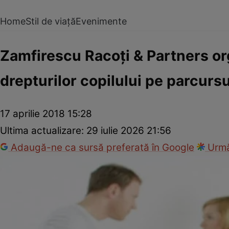
Home
Stil de viață
Evenimente
Zamfirescu Racoţi & Partners or
drepturilor copilului pe parcursu
17 aprilie 2018 15:28
Ultima actualizare:
29 iulie 2026 21:56
Adaugă-ne ca sursă preferată în Google
Urmă