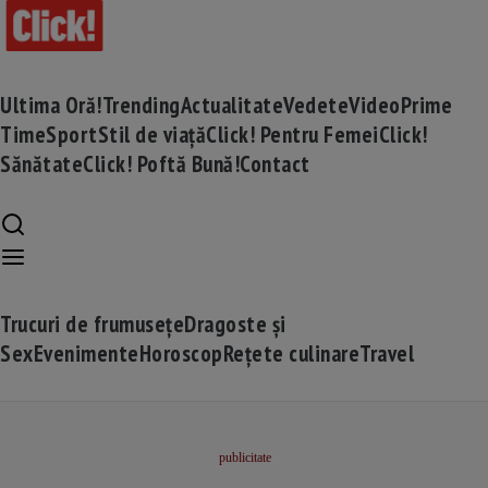
Ultima Oră!
Trending
Actualitate
Vedete
Video
Prime
Time
Sport
Stil de viață
Click! Pentru Femei
Click!
Sănătate
Click! Poftă Bună!
Contact
Trucuri de frumusețe
Dragoste și
Sex
Evenimente
Horoscop
Rețete culinare
Travel