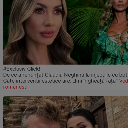
#Exclusiv Click!
De ce a renunțat Claudia Neghină la injecțiile cu bot
Câte intervenții estetice are. „Îmi îngheață fața”
Ved
românești