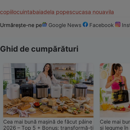
copii
locuinta
bai
adela popescu
casa noua
vila
Urmărește-ne pe
Google News
Facebook
In
Ghid de cumpărături
Cea mai bună mașină de făcut pâine
Cele mai bu
2026 – Top 5 + Bonus: transformă-ți
și legume în