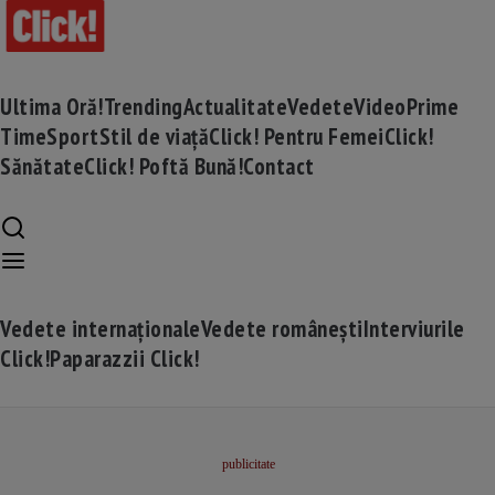
Ultima Oră!
Trending
Actualitate
Vedete
Video
Prime
Time
Sport
Stil de viață
Click! Pentru Femei
Click!
Sănătate
Click! Poftă Bună!
Contact
Vedete internaționale
Vedete românești
Interviurile
Click!
Paparazzii Click!