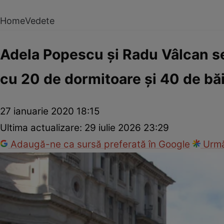
Home
Vedete
Adela Popescu şi Radu Vâlcan se
cu 20 de dormitoare şi 40 de băi
27 ianuarie 2020 18:15
Ultima actualizare:
29 iulie 2026 23:29
Adaugă-ne ca sursă preferată în Google
Urmă