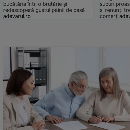
bucătăria într-o brutărie și
sucuri proas
redescoperă gustul pâinii de casă
și renunți tr
adevarul.ro
comerț
adev