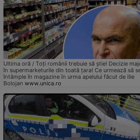
Ultima oră / Toți românii trebuie să știe! Decizie maj
în supermarketurile din toată țara! Ce urmează să s
întâmple în magazine în urma apelului făcut de Ilie
Bolojan
www.unica.ro