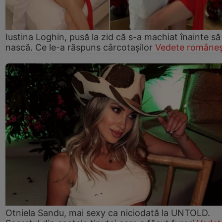
Iustina Loghin, pusă la zid că s-a machiat înainte să
nască. Ce le-a răspuns cârcotașilor
Vedete româneș
Otniela Sandu, mai sexy ca niciodată la UNTOLD.