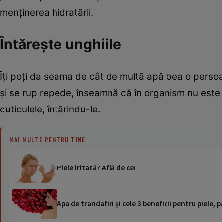
menţinerea hidratării.
Întăreşte unghiile
Îţi poţi da seama de cât de multă apă bea o persoan
şi se rup repede, înseamnă că în organism nu este 
cuticulele, întărindu-le.
MAI MULTE PENTRU TINE
Piele iritată? Află de ce!
Apa de trandafiri şi cele 3 beneficii pentru piele, pă