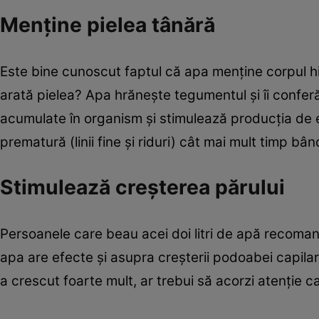
Menţine pielea tânără
Este bine cunoscut faptul că apa menţine corpul hid
arată pielea? Apa hrăneşte tegumentul şi îi conferă
acumulate în organism şi stimulează producţia de el
prematură (linii fine şi riduri) cât mai mult timp bâ
Stimulează creşterea părului
Persoanele care beau acei doi litri de apă recomanda
apa are efecte şi asupra creşterii podoabei capilar
a crescut foarte mult, ar trebui să acorzi atenţie c