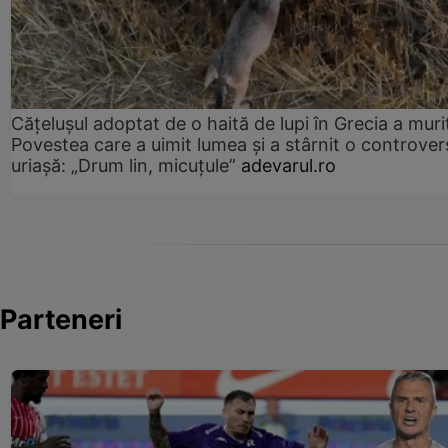
Cățelușul adoptat de o haită de lupi în Grecia a muri
Povestea care a uimit lumea și a stârnit o controver
uriașă: „Drum lin, micuțule”
adevarul.ro
Parteneri