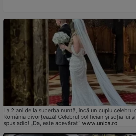
La 2 ani de la superba nuntă, încă un cuplu celebru 
România divorțează! Celebrul politician și soția lui ș
spus adio! „Da, este adevărat”
www.unica.ro