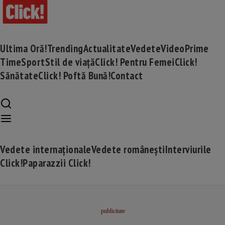
Ultima Oră!
Trending
Actualitate
Vedete
Video
Prime
Time
Sport
Stil de viață
Click! Pentru Femei
Click!
Sănătate
Click! Poftă Bună!
Contact
Vedete internaționale
Vedete românești
Interviurile
Click!
Paparazzii Click!