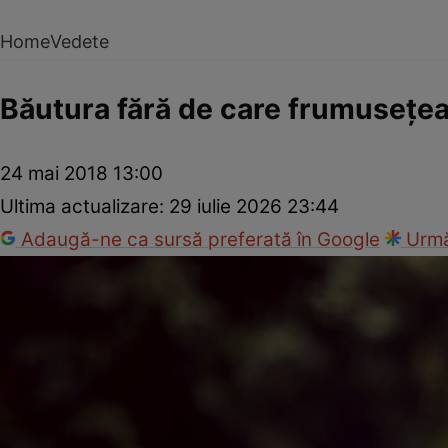
Home
Vedete
Băutura fără de care frumuseţea
24 mai 2018 13:00
Ultima actualizare:
29 iulie 2026 23:44
Adaugă-ne ca sursă preferată în Google
Urmă