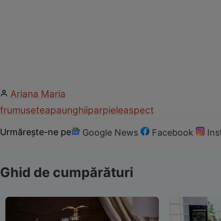
Ariana Maria
frumusete
apa
unghii
par
piele
aspect
Urmărește-ne pe
Google News
Facebook
In
Ghid de cumpărături