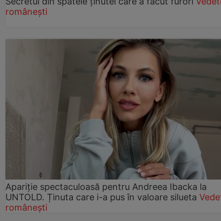
Secretul din spatele ținutei care a făcut furori
Vedet
românești
Apariție spectaculoasă pentru Andreea Ibacka la
UNTOLD. Ținuta care i-a pus în valoare silueta
Vede
românești