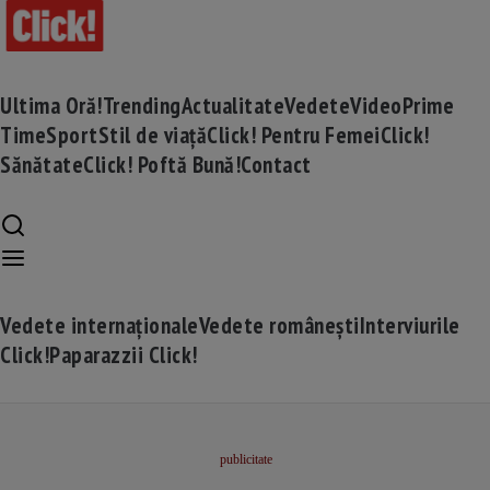
Ultima Oră!
Trending
Actualitate
Vedete
Video
Prime
Time
Sport
Stil de viață
Click! Pentru Femei
Click!
Sănătate
Click! Poftă Bună!
Contact
Vedete internaționale
Vedete românești
Interviurile
Click!
Paparazzii Click!