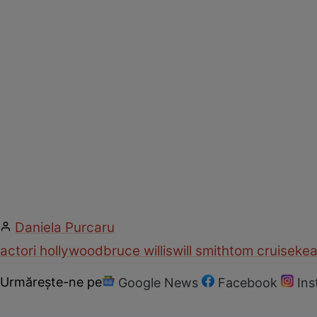
Daniela Purcaru
actori hollywood
bruce willis
will smith
tom cruise
kea
Urmărește-ne pe
Google News
Facebook
In