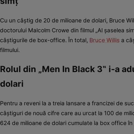
simţ‟
Cu un câştig de 20 de milioane de dolari, Bruce Willi
doctorului Malcolm Crowe din filmul „Al şaselea sim
câștigurile de box-office. În total,
Bruce Willis
a câș
filmului.
Rolul din „Men In Black 3‟ i-a ad
dolari
Pentru a reveni la a treia lansare a francizei de suc
câștiguri de nouă cifre care au urcat la 100 de mil
624 de milioane de dolari cumulate la box office în