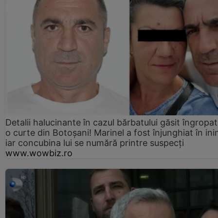
Detalii halucinante în cazul bărbatului găsit îngropat
o curte din Botoșani! Marinel a fost înjunghiat în ini
iar concubina lui se numără printre suspecți
www.wowbiz.ro