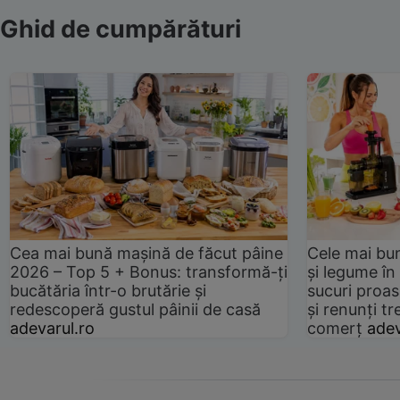
Ghid de cumpărături
Cea mai bună mașină de făcut pâine
Cele mai bu
2026 – Top 5 + Bonus: transformă-ți
și legume în
bucătăria într-o brutărie și
sucuri proas
redescoperă gustul pâinii de casă
și renunți tr
adevarul.ro
comerț
adev