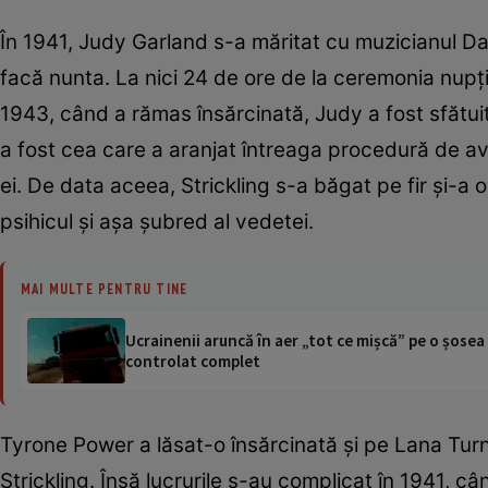
În 1941, Judy Garland s-a măritat cu muzicianul D
facă nunta. La nici 24 de ore de la ceremonia nupţi
1943, când a rămas însărcinată, Judy a fost sfătui
a fost cea care a aranjat întreaga procedură de av
ei. De data aceea, Strickling s-a băgat pe fir şi-a
psihicul şi aşa şubred al vedetei.
MAI MULTE PENTRU TINE
Ucrainenii aruncă în aer „tot ce mișcă” pe o șose
controlat complet
Tyrone Power a lăsat-o însărcinată şi pe Lana Tur
Strickling. Însă lucrurile s-au complicat în 1941, c