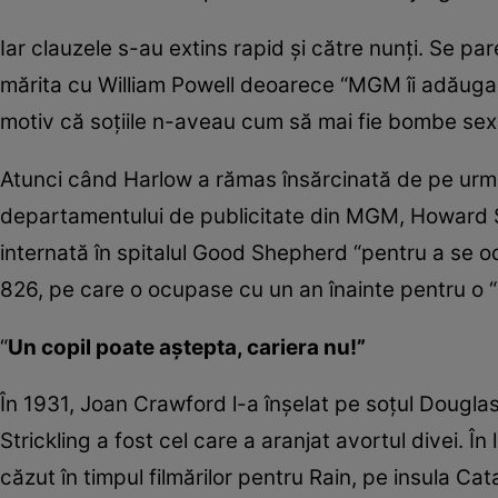
Iar clauzele s-au extins rapid şi către nunţi. Se p
mărita cu William Powell deoarece “MGM îi adăugase 
motiv că soţiile n-aveau cum să mai fie bombe sex
Atunci când Harlow a rămas însărcinată de pe urma r
departamentului de publicitate din MGM, Howard Str
internată în spitalul Good Shepherd “pentru a se odi
826, pe care o ocupase cu un an înainte pentru o “
“
Un copil poate aştepta, cariera nu!”
În 1931, Joan Crawford l-a înşelat pe soţul Douglas 
Strickling a fost cel care a aranjat avortul divei. Î
căzut în timpul filmărilor pentru Rain, pe insula Cata