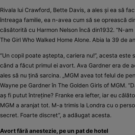
Rivala lui Crawford, Bette Davis, a ales şi ea să facă
întreaga familie, ea n-avea cum să se oprească din 
căsătorită cu Harmon Nelson încă din1932. “N-am dus
The Girl Who Walked Home Alone. Abia la 39 de ani a
“Un copil poate aştepta, cariera nu!”, acesta este sf
când a făcut primul ei avort. Ava Gardner era de a
ales să nu ţină sarcina. „MGM avea tot felul de pena
Wayne pe Gardner în The Golden Girls of MGM. “Dacă 
aş fi putut întreţine? Franke era lefter, iar eu căl
MGM a aranjat tot. M-a trimis la Londra cu o persoa
secret. Foarte discret”, a adăugat acesta.
Avort fără anestezie, pe un pat de hotel