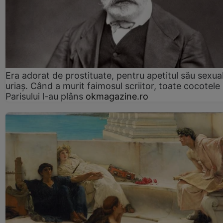
Era adorat de prostituate, pentru apetitul său sexua
uriaș. Când a murit faimosul scriitor, toate cocotele
Parisului l-au plâns
okmagazine.ro