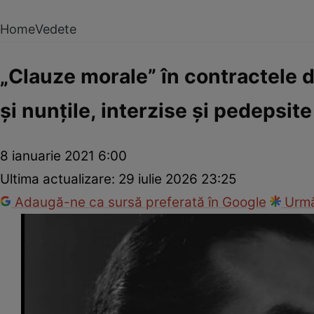
Home
Vedete
„Clauze morale” în contractele d
şi nunţile, interzise şi pedepsite
8 ianuarie 2021 6:00
Ultima actualizare:
29 iulie 2026 23:25
Adaugă-ne ca sursă preferată în Google
Urmă