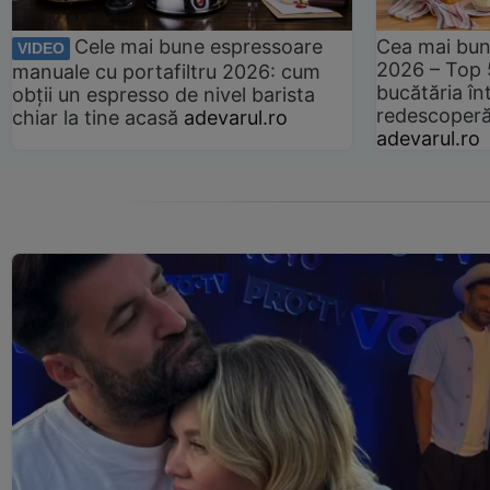
Cele mai bune espressoare
Cea mai bun
VIDEO
2026 – Top 
manuale cu portafiltru 2026: cum
bucătăria înt
obții un espresso de nivel barista
redescoperă 
chiar la tine acasă
adevarul.ro
adevarul.ro