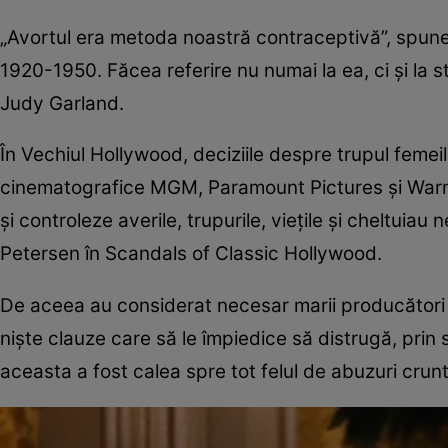
„Avortul era metoda noastră contraceptivă”, spune
1920-1950. Făcea referire nu numai la ea, ci şi la 
Judy Garland.
În Vechiul Hollywood, deciziile despre trupul femeilo
cinematografice MGM, Paramount Pictures şi Warner
şi controleze averile, trupurile, vieţile şi cheltu
Petersen în Scandals of Classic Hollywood.
De aceea au considerat necesar marii producători 
nişte clauze care să le împiedice să distrugă, prin
aceasta a fost calea spre tot felul de abuzuri crunt