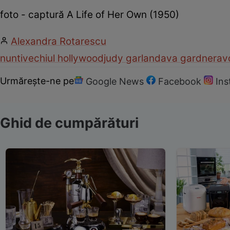
foto - captură A Life of Her Own (1950)
Alexandra Rotarescu
nunti
vechiul hollywood
judy garland
ava gardner
av
Urmărește-ne pe
Google News
Facebook
In
Ghid de cumpărături