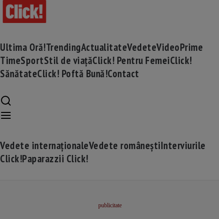
Ultima Oră!
Trending
Actualitate
Vedete
Video
Prime
Time
Sport
Stil de viață
Click! Pentru Femei
Click!
Sănătate
Click! Poftă Bună!
Contact
Vedete internaționale
Vedete românești
Interviurile
Click!
Paparazzii Click!