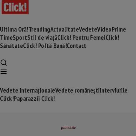
Ultima Oră!
Trending
Actualitate
Vedete
Video
Prime
Time
Sport
Stil de viață
Click! Pentru Femei
Click!
Sănătate
Click! Poftă Bună!
Contact
Vedete internaționale
Vedete românești
Interviurile
Click!
Paparazzii Click!