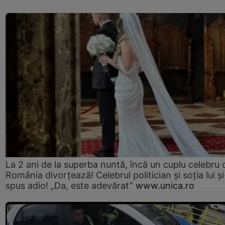
La 2 ani de la superba nuntă, încă un cuplu celebru 
România divorțează! Celebrul politician și soția lui ș
spus adio! „Da, este adevărat”
www.unica.ro