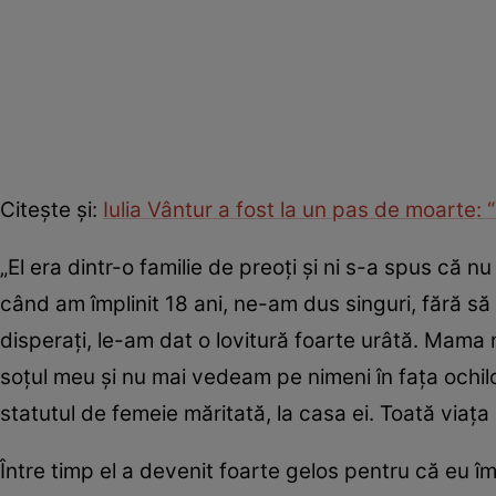
Citeşte şi:
Iulia Vântur a fost la un pas de moarte: 
„El era dintr-o familie de preoţi şi ni s-a spus că n
când am împlinit 18 ani, ne-am dus singuri, fără să ş
disperaţi, le-am dat o lovitură foarte urâtă. Mama
soţul meu şi nu mai vedeam pe nimeni în faţa ochilo
statutul de femeie măritată, la casa ei. Toată viaţa 
Între timp el a devenit foarte gelos pentru că eu î