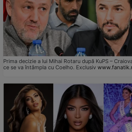
Prima decizie a lui Mihai Rotaru după KuPS – Craiova
ce se va întâmpla cu Coelho. Exclusiv
www.fanatik.