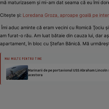
mă maturizasem şi mi-am dat seama că eu îmi dores
Citeşte şi:
Loredana Groza, aproape goală pe inter
Îmi aduc aminte că eram vecini cu Romică Ţociu şi 
am furat-o rău. Am luat bătaie din cauza lui, dar aş
apartament, în bloc cu Ştefan Bănică. Mă urmăreşte!
MAI MULTE PENTRU TINE
Marinarii de pe portavionul USS Abraham Lincoln su
acestora