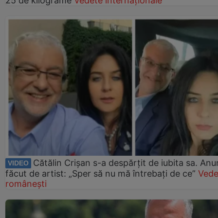
25 de kilograme
Vedete internaționale
Cătălin Crișan s-a despărțit de iubita sa. Anu
VIDEO
făcut de artist: „Sper să nu mă întrebați de ce”
Vede
românești