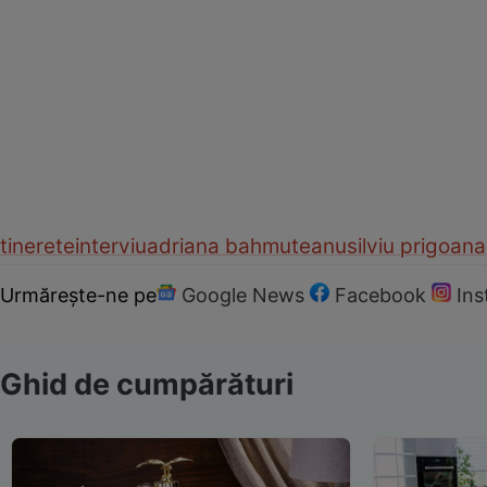
tinerete
interviu
adriana bahmuteanu
silviu prigoana
Urmărește-ne pe
Google News
Facebook
In
Ghid de cumpărături