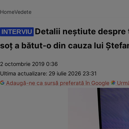
Home
Vedete
Detalii neştiute despre
INTERVIU
soţ a bătut-o din cauza lui Ştef
2 octombrie 2019 0:36
Ultima actualizare:
29 iulie 2026 23:31
Adaugă-ne ca sursă preferată în Google
Urmă