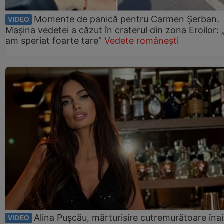
Momente de panică pentru Carmen Șerban.
VIDEO
Mașina vedetei a căzut în craterul din zona Eroilor:
am speriat foarte tare”
Vedete românești
Alina Pușcău, mărturisire cutremurătoare îna
VIDEO