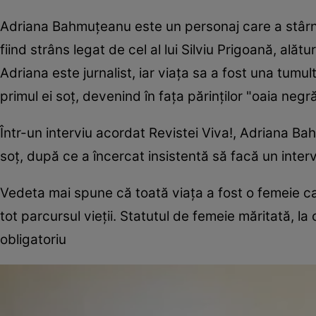
Adriana Bahmuţeanu este un personaj care a stârn
fiind strâns legat de cel al lui Silviu Prigoană, alăt
Adriana este jurnalist, iar viaţa sa a fost una tumu
primul ei soţ, devenind în faţa părinţilor "oaia negră
Într-un interviu acordat Revistei Viva!, Adriana Ba
soţ, după ce a încercat insistentă să facă un inter
Vedeta mai spune că toată viaţa a fost o femeie care
tot parcursul vieţii. Statutul de femeie măritată, 
obligatoriu