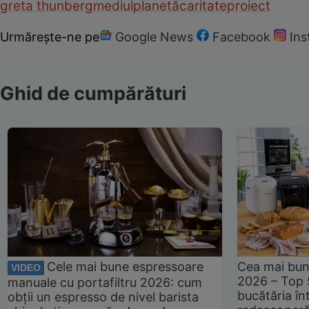
greta thunberg
mediul
planetă
caritate
proiect
Urmărește-ne pe
Google News
Facebook
In
Ghid de cumpărături
Cele mai bune espressoare
Cea mai bun
VIDEO
2026 – Top 
manuale cu portafiltru 2026: cum
bucătăria înt
obții un espresso de nivel barista