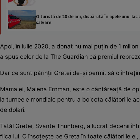
O turistă de 28 de ani, dispărută în apele unui lac 
salvare
Apoi, în iulie 2020, a donat nu mai puțin de 1 mili
a spus celor de la The Guardian că premiul repreze
Dar ce sunt părinții Gretei de-și permit să o întreți
Mama ei, Malena Ernman, este o cântăreață de oper
la turneele mondiale pentru a boicota călătoriile a
de dolari.
Tatăl Gretei, Svante Thunberg, a lucrat decenii într
fiica lui. O însoțește pe Greta în toate călătoriile e