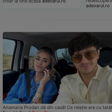
redescoperă 
chiar la tine acasă
adevarul.ro
adevarul.ro
Anamaria Prodan dă din casă! Ce relație are cu tatăl 