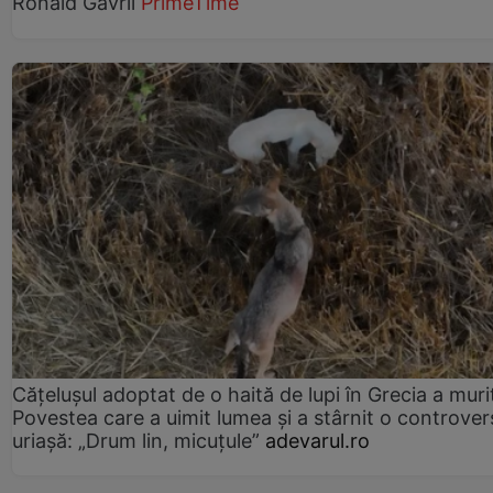
Ronald Gavril
PrimeTime
Cățelușul adoptat de o haită de lupi în Grecia a muri
Povestea care a uimit lumea și a stârnit o controver
uriașă: „Drum lin, micuțule”
adevarul.ro