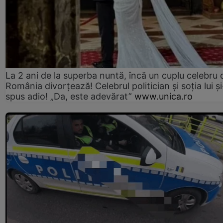
La 2 ani de la superba nuntă, încă un cuplu celebru 
România divorțează! Celebrul politician și soția lui ș
spus adio! „Da, este adevărat”
www.unica.ro