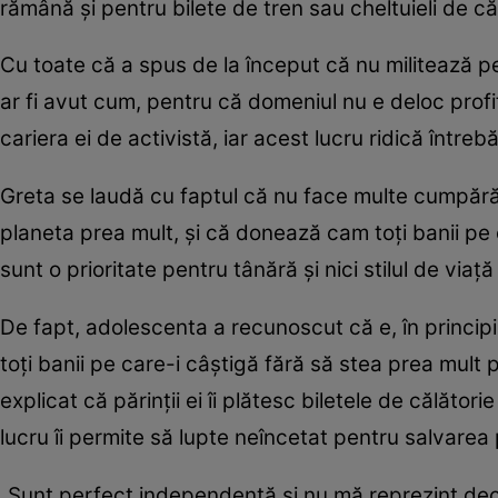
rămână și pentru bilete de tren sau cheltuieli de că
Cu toate că a spus de la început că nu militează pe
ar fi avut cum, pentru că domeniul nu e deloc profi
cariera ei de activistă, iar acest lucru ridică întreb
Greta se laudă cu faptul că nu face multe cumpărăt
planeta prea mult, și că donează cam toți banii pe c
sunt o prioritate pentru tânără și nici stilul de via
De fapt, adolescenta a recunoscut că e, în principiu,
toți banii pe care-i câștigă fără să stea prea mult
explicat că părinții ei îi plătesc biletele de călător
lucru îi permite să lupte neîncetat pentru salvarea 
„Sunt perfect independentă și nu mă reprezint decât