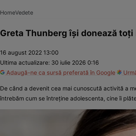
Home
Vedete
Greta Thunberg își donează toți 
16 august 2022 13:00
Ultima actualizare:
30 iulie 2026 0:16
Adaugă-ne ca sursă preferată în Google
Urmă
De când a devenit cea mai cunoscută activită a medi
întrebăm cum se întreține adolescenta, cine îi plăteșt