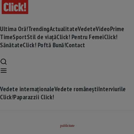
Ultima Oră!
Trending
Actualitate
Vedete
Video
Prime
Time
Sport
Stil de viață
Click! Pentru Femei
Click!
Sănătate
Click! Poftă Bună!
Contact
Vedete internaționale
Vedete românești
Interviurile
Click!
Paparazzii Click!