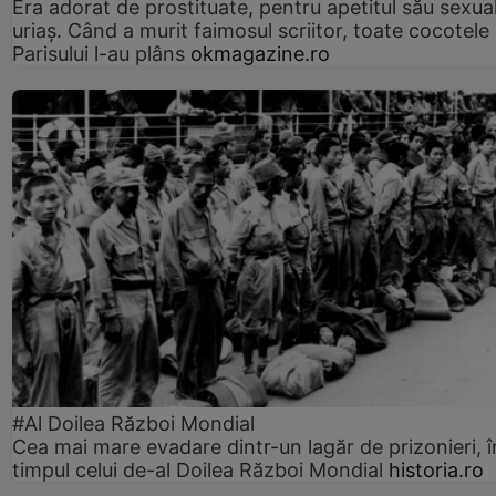
Era adorat de prostituate, pentru apetitul său sexua
uriaș. Când a murit faimosul scriitor, toate cocotele
Parisului l-au plâns
okmagazine.ro
#Al Doilea Război Mondial
Cea mai mare evadare dintr-un lagăr de prizonieri, î
timpul celui de-al Doilea Război Mondial
historia.ro