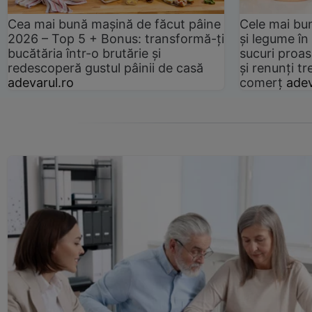
Cea mai bună mașină de făcut pâine
Cele mai bu
2026 – Top 5 + Bonus: transformă-ți
și legume în
bucătăria într-o brutărie și
sucuri proas
redescoperă gustul pâinii de casă
și renunți tr
adevarul.ro
comerț
adev