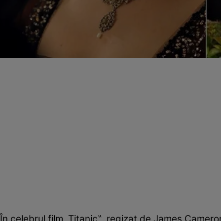
În celebrul film „Titanic‟, regizat de James Camer