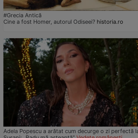
#Grecia Antică
Cine a fost Homer, autorul Odiseei?
historia.ro
Adela Popescu a arătat cum decurge o zi perfectă l
Șușani: „Radu mă așteaptă”
Vedete românești