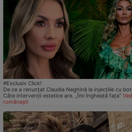
#Exclusiv Click!
De ce a renunțat Claudia Neghină la injecțiile cu bot
Câte intervenții estetice are. „Îmi îngheață fața”
Ved
românești