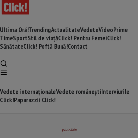
Ultima Oră!
Trending
Actualitate
Vedete
Video
Prime
Time
Sport
Stil de viață
Click! Pentru Femei
Click!
Sănătate
Click! Poftă Bună!
Contact
Vedete internaționale
Vedete românești
Interviurile
Click!
Paparazzii Click!