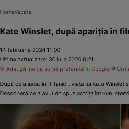
Home
Vedete
Kate Winslet, după apariția în fil
14 februarie 2024 11:00
Ultima actualizare:
30 iulie 2026 0:21
Adaugă-ne ca sursă preferată în Google
Urmă
După ce a jucat în „Titanic‟, viața lui Kate Winsle
Descoperă ce a avut de spus actrița într-un interv