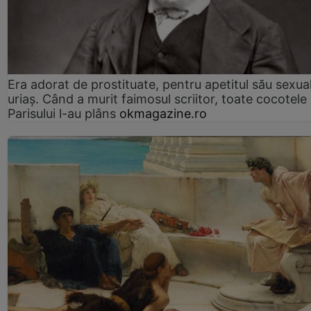
Era adorat de prostituate, pentru apetitul său sexua
uriaș. Când a murit faimosul scriitor, toate cocotele
Parisului l-au plâns
okmagazine.ro