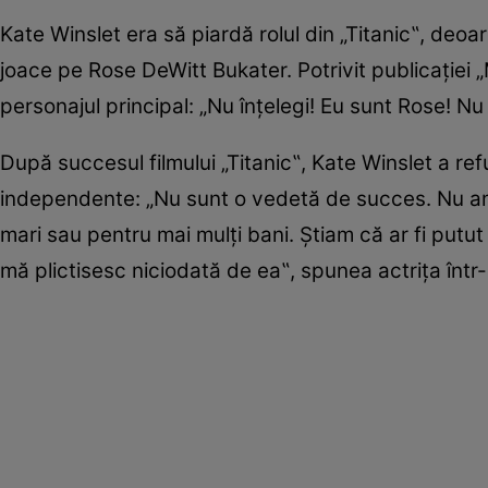
Kate Winslet era să piardă rolul din „Titanic‟, deo
joace pe Rose DeWitt Bukater. Potrivit publicației „
personajul principal: „Nu înțelegi! Eu sunt Rose! Nu ș
După succesul filmului „Titanic‟, Kate Winslet a ref
independente: „Nu sunt o vedetă de succes. Nu am 
mari sau pentru mai mulți bani. Știam că ar fi putut 
mă plictisesc niciodată de ea‟, spunea actrița înt