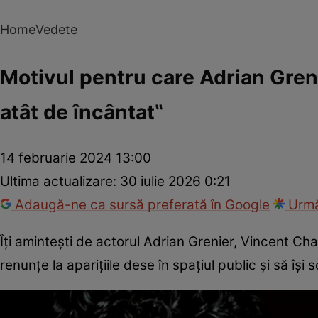
Home
Vedete
Motivul pentru care Adrian Greni
atât de încântat‟
14 februarie 2024 13:00
Ultima actualizare:
30 iulie 2026 0:21
Adaugă-ne ca sursă preferată în Google
Urmă
Îți amintești de actorul Adrian Grenier, Vincent Ch
renunțe la aparițiile dese în spațiul public și să îș