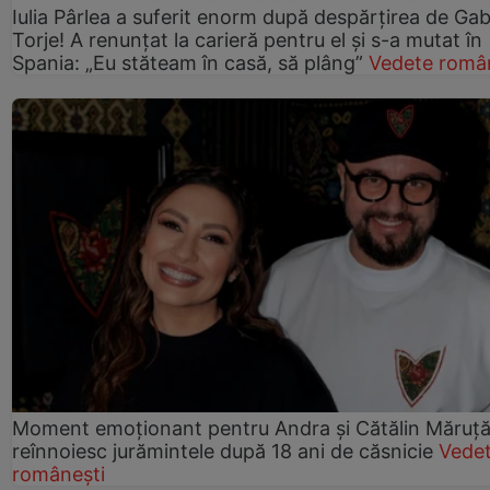
Iulia Pârlea a suferit enorm după despărțirea de Gab
Torje! A renunțat la carieră pentru el și s-a mutat în
Spania: „Eu stăteam în casă, să plâng”
Vedete româ
Moment emoționant pentru Andra și Cătălin Măruță!
reînnoiesc jurămintele după 18 ani de căsnicie
Vede
românești