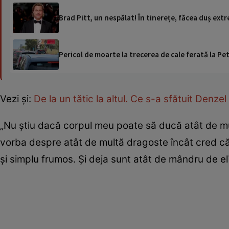
Brad Pitt, un nespălat! În tinerețe, făcea duș ext
Pericol de moarte la trecerea de cale ferată la Pet
Vezi și:
De la un tătic la altul. Ce s-a sfătuit Denz
„Nu știu dacă corpul meu poate să ducă atât de mu
vorba despre atât de multă dragoste încât cred că 
și simplu frumos. Și deja sunt atât de mândru de el