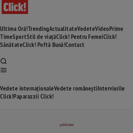
Ultima Oră!
Trending
Actualitate
Vedete
Video
Prime
Time
Sport
Stil de viață
Click! Pentru Femei
Click!
Sănătate
Click! Poftă Bună!
Contact
Vedete internaționale
Vedete românești
Interviurile
Click!
Paparazzii Click!