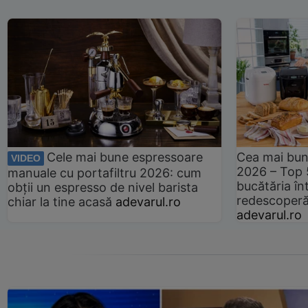
Cele mai bune espressoare
Cea mai bun
VIDEO
2026 – Top 
manuale cu portafiltru 2026: cum
bucătăria înt
obții un espresso de nivel barista
redescoperă 
chiar la tine acasă
adevarul.ro
adevarul.ro