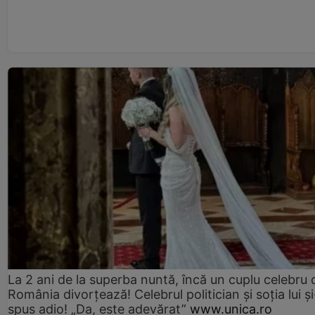
La 2 ani de la superba nuntă, încă un cuplu celebru 
România divorțează! Celebrul politician și soția lui ș
spus adio! „Da, este adevărat”
www.unica.ro