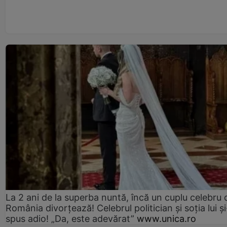
La 2 ani de la superba nuntă, încă un cuplu celebru 
România divorțează! Celebrul politician și soția lui ș
spus adio! „Da, este adevărat”
www.unica.ro