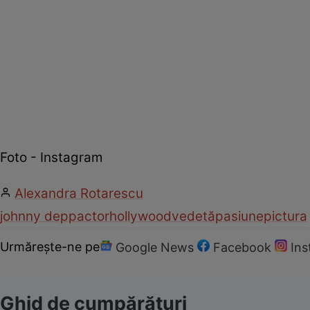
Foto - Instagram
Alexandra Rotarescu
johnny depp
actor
hollywood
vedetă
pasiune
pictura
Urmărește-ne pe
Google News
Facebook
In
Ghid de cumpărături