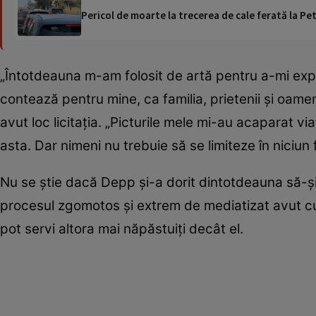
Pericol de moarte la trecerea de cale ferată la Pet
„Întotdeauna m-am folosit de artă pentru a-mi expr
contează pentru mine, ca familia, prietenii și oamen
avut loc licitația. „Picturile mele mi-au acaparat v
asta. Dar nimeni nu trebuie să se limiteze în niciun 
Nu se știe dacă Depp și-a dorit dintotdeauna să-și l
procesul zgomotos și extrem de mediatizat avut cu f
pot servi altora mai năpăstuiți decât el.