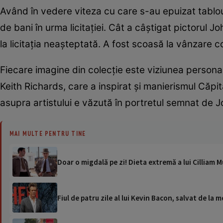
Având în vedere viteza cu care s-au epuizat tablou
de bani în urma licitației. Cât a câștigat pictorul
la licitația neașteptată. A fost scoasă la vânzare c
Fiecare imagine din colecție este viziunea personal
Keith Richards, care a inspirat și manierismul Căpi
asupra artistului e văzută în portretul semnat de Jo
MAI MULTE PENTRU TINE
Doar o migdală pe zi! Dieta extremă a lui Cilliam
Fiul de patru zile al lui Kevin Bacon, salvat de la 