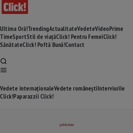
Ultima Oră!
Trending
Actualitate
Vedete
Video
Prime
Time
Sport
Stil de viață
Click! Pentru Femei
Click!
Sănătate
Click! Poftă Bună!
Contact
Vedete internaționale
Vedete românești
Interviurile
Click!
Paparazzii Click!