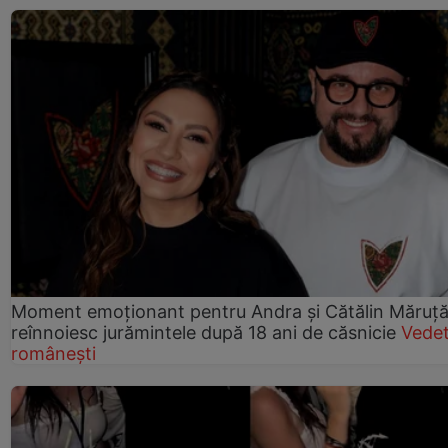
Moment emoționant pentru Andra și Cătălin Măruță!
reînnoiesc jurămintele după 18 ani de căsnicie
Vede
românești