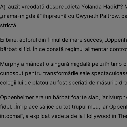
Ați auzit vreodată despre „dieta Yolanda Hadid”? 
„mama-migdală” împreună cu Gwyneth Paltrow, care 
strictă.
Ei bine, actorul din filmul de mare succes, „Oppenh
bărbat silfid. În ce constă regimul alimentar contr
Murphy a mâncat o singură migdală pe zi în timp c
cunoscut pentru transformările sale spectaculoase p
colegii lui de platou au fost speriați de măsurile dra
Oppenheimer era un bărbat foarte slab, iar Murphy a
fidel. „Îmi place să joc cu tot trupul meu, iar Opp
întocmai”, a explicat vedeta de la Hollywood în T