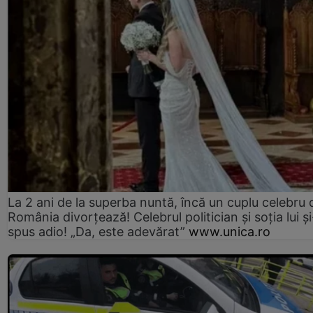
La 2 ani de la superba nuntă, încă un cuplu celebru 
România divorțează! Celebrul politician și soția lui ș
spus adio! „Da, este adevărat”
www.unica.ro