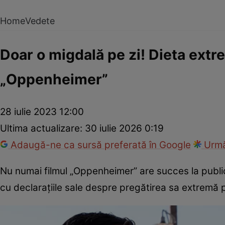
Home
Vedete
Doar o migdală pe zi! Dieta extr
„Oppenheimer”
28 iulie 2023 12:00
Ultima actualizare:
30 iulie 2026 0:19
Adaugă-ne ca sursă preferată în Google
Urmă
Nu numai filmul „Oppenheimer” are succes la public, c
cu declarațiile sale despre pregătirea sa extremă p