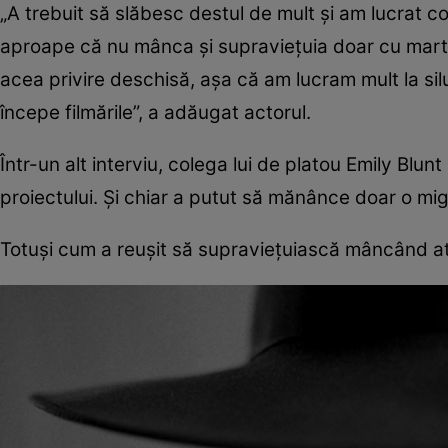
„A trebuit să slăbesc destul de mult și am lucrat co
aproape că nu mânca și supraviețuia doar cu martini
acea privire deschisă, așa că am lucram mult la silue
începe filmările”, a adăugat actorul.
Într-un alt interviu, colega lui de platou Emily Blun
proiectului. Și chiar a putut să mănânce doar o mig
Totuși cum a reușit să supraviețuiască mâncând at