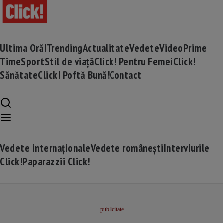
Ultima Oră!
Trending
Actualitate
Vedete
Video
Prime
Time
Sport
Stil de viață
Click! Pentru Femei
Click!
Sănătate
Click! Poftă Bună!
Contact
Vedete internaționale
Vedete românești
Interviurile
Click!
Paparazzii Click!