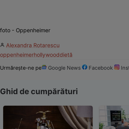
foto - Oppenheimer
Alexandra Rotarescu
oppenheimer
hollywood
dietă
Urmărește-ne pe
Google News
Facebook
In
Ghid de cumpărături