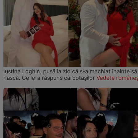
Iustina Loghin, pusă la zid că s-a machiat înainte să
nască. Ce le-a răspuns cârcotașilor
Vedete româneș