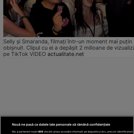
Selly și Smaranda, filmați într-un moment mai puțin
obișnuit. Clipul cu ei a depășit 2 milioane de vizualiz
pe TikTok VIDEO
actualitate.net
Nouă ne pasă ca datele tale personale să rămână confidențiale
Noi și partenerii noștri
606
stocăm și/sau accesăm informații pe dispozitivul dvs., precum identificatorii