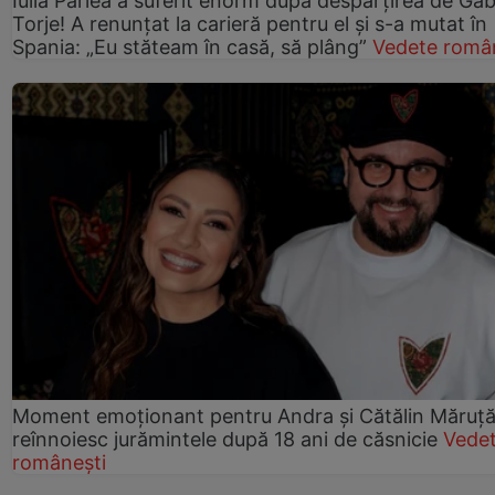
Iulia Pârlea a suferit enorm după despărțirea de Gab
Torje! A renunțat la carieră pentru el și s-a mutat în
Spania: „Eu stăteam în casă, să plâng”
Vedete româ
Moment emoționant pentru Andra și Cătălin Măruță!
reînnoiesc jurămintele după 18 ani de căsnicie
Vede
românești