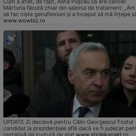
Cum a aflat, de fapt, Alina Pușcău că are cancer.
Mărturia făcută chiar din salonul de tratament: „Am
să fac niște genuflexiuni și a început să mă înțepe s
www.wowbiz.ro
UPDATE Zi decisivă pentru Călin Georgescu! Fostul
candidat la prezidențiale află dacă va fi judecat pen
tentativă de lovitură de stat
www.stirilekanald.ro