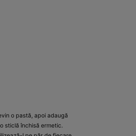
evin o pastă, apoi adaugă
o sticlă închisă ermetic.
tilizează-l pe păr de fiecare