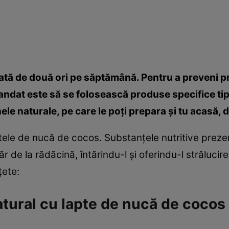
lată de două ori pe săptămână. Pentru a preveni 
mandat este să se folosească produse specifice tipu
e naturale, pe care le poţi prepara şi tu acasă, d
tele de nucă de cocos. Substanţele nutritive preze
r de la rădăcină, întărindu-l şi oferindu-l strălucire
ţete:
tural cu lapte de nucă de cocos