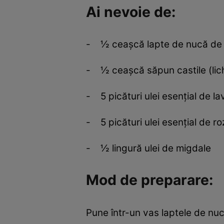
Ai nevoie de:
- ½ ceaşcă lapte de nucă de
- ½ ceaşcă săpun castile (lic
- 5 picături ulei esenţial de l
- 5 picături ulei esenţial de r
- ½ lingură ulei de migdale
Mod de preparare:
Pune într-un vas laptele de nucă