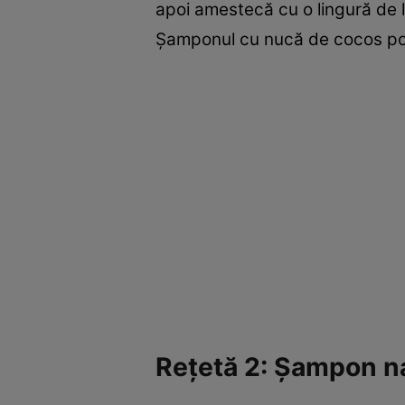
apoi amestecă cu o lingură de le
Şamponul cu nucă de cocos poate
Reţetă 2: Şampon na