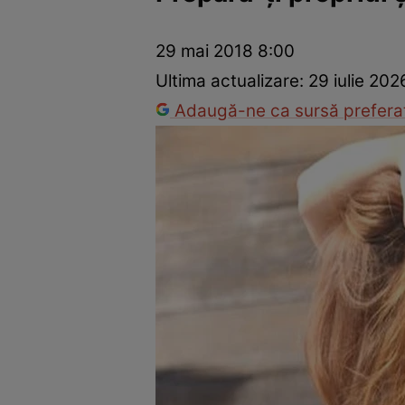
Vedete internaționale
Vedete românești
Interviurile Cli
29 mai 2018 8:00
Ultima actualizare:
29 iulie 20
Adaugă-ne ca sursă preferat