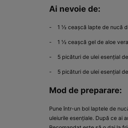
Ai nevoie de:
- 1 ½ ceaşcă lapte de nucă d
- 1 ½ ceaşcă gel de aloe ver
- 5 picături de ulei esenţial d
- 5 picături de ulei esenţial d
Mod de preparare:
Pune într-un bol laptele de nu
uleiurile esenţiale. După ce ai 
Recomandat este să o dai la frig