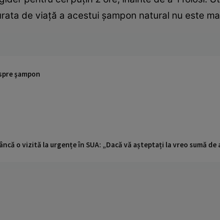
Durata de viaţă a acestui şampon natural nu este m
despre şampon
ncă o vizită la urgențe în SUA: „Dacă vă așteptați la vreo sumă de a