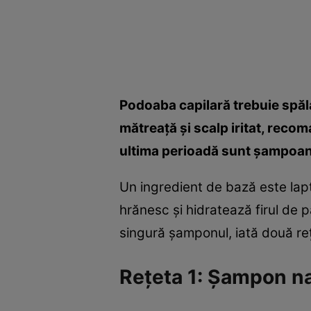
Podoaba capilară trebuie spă
mătreaţă şi scalp iritat, reco
ultima perioadă sunt şampoanel
Un ingredient de bază este lap
hrănesc şi hidratează firul de pă
singură şamponul, iată două re
Reţeta 1: Şampon na