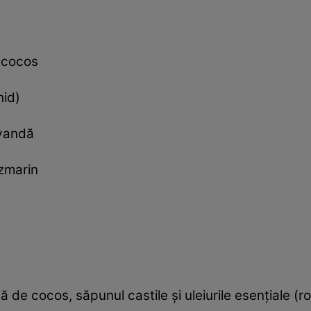
 cocos
hid)
avandă
ozmarin
 de cocos, săpunul castile şi uleiurile esenţiale (r