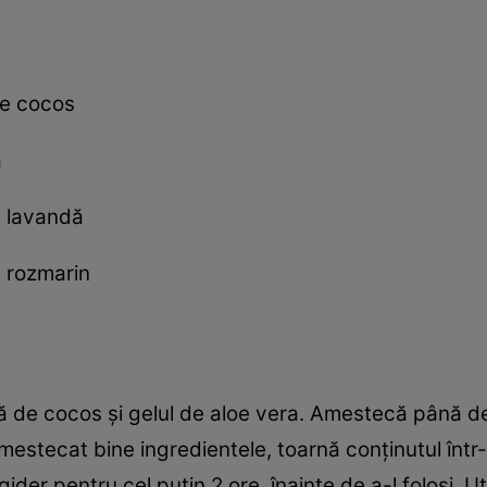
e cocos
a
e lavandă
e rozmarin
că de cocos şi gelul de aloe vera. Amestecă până d
amestecat bine ingredientele, toarnă conţinutul într-
ider pentru cel puţin 2 ore, înainte de a-l folosi. U