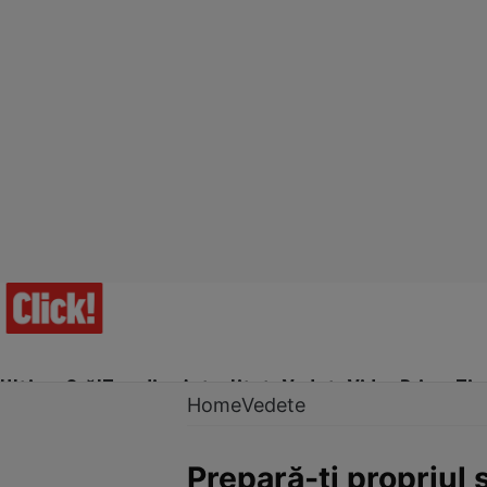
Ultima Oră!
Trending
Actualitate
Vedete
Video
Prime Ti
Home
Vedete
Prepară-ţi propriul