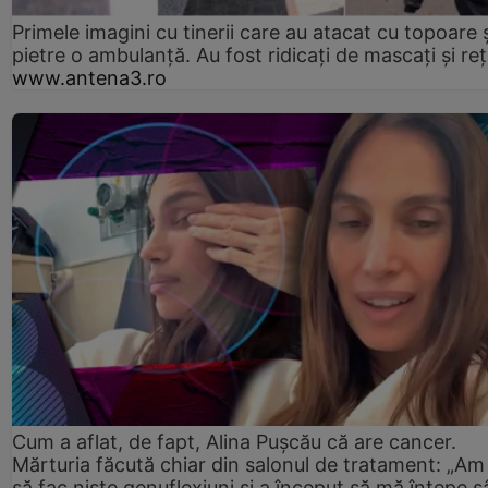
Primele imagini cu tinerii care au atacat cu topoare ș
pietre o ambulanță. Au fost ridicați de mascați și reț
www.antena3.ro
Cum a aflat, de fapt, Alina Pușcău că are cancer.
Mărturia făcută chiar din salonul de tratament: „Am
să fac niște genuflexiuni și a început să mă înțepe s