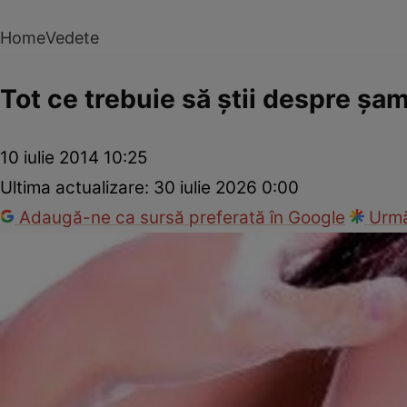
Home
Vedete
Tot ce trebuie să ştii despre şa
10 iulie 2014 10:25
Ultima actualizare:
30 iulie 2026 0:00
Adaugă-ne ca sursă preferată în Google
Urmă