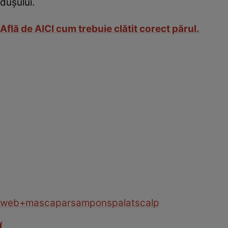
duşului.
Află de AICI cum trebuie clătit corect părul.
web
+masca
par
sampon
spalat
scalp