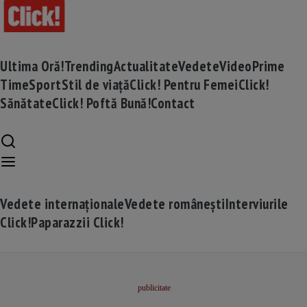
Ultima Oră!
Trending
Actualitate
Vedete
Video
Prime
Time
Sport
Stil de viață
Click! Pentru Femei
Click!
Sănătate
Click! Poftă Bună!
Contact
Vedete internaționale
Vedete românești
Interviurile
Click!
Paparazzii Click!