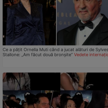
Ce a pățit Ornella Muti când a jucat alături de Sylve
Stallone: „Am făcut două bronșite”
Vedete internați