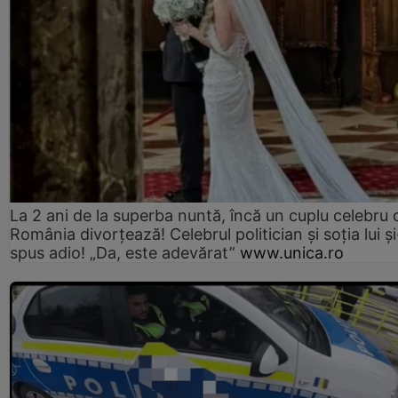
La 2 ani de la superba nuntă, încă un cuplu celebru 
România divorțează! Celebrul politician și soția lui ș
spus adio! „Da, este adevărat”
www.unica.ro