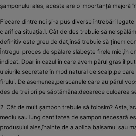
şamponului ales, acesta are o importanţă majoră în ri
Fiecare dintre noi şi-a pus diverse întrebări legat
clarifica situaţia.1. Cât de des trebuie să ne spăl
definitiv este greu de dat,însă trebuie să ţinem co
Întregul proces de spălare slăbeşte firele mici,în 
indicat. Doar în cazul în care avem părul gras îl 
uleiurile secretate în mod natural de scalp,pe care l
firului. De asemenea,persoanele care au părul vops
des de trei ori pe săptămâna,deoarece culoarea s
2. Cât de mult şampon trebuie să folosim? Asta,iar
mediu sau lung cantitatea de şampon necesară este 
produsului ales,înainte de a aplica balsamul sau ma