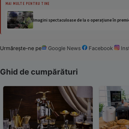
MAI MULTE PENTRU TINE
Imagini spectaculoase de la o operațiune în premie
Urmărește-ne pe
Google News
Facebook
In
Ghid de cumpărături