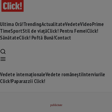
Ultima Oră!
Trending
Actualitate
Vedete
Video
Prime
Time
Sport
Stil de viață
Click! Pentru Femei
Click!
Sănătate
Click! Poftă Bună!
Contact
Vedete internaționale
Vedete românești
Interviurile
Click!
Paparazzii Click!