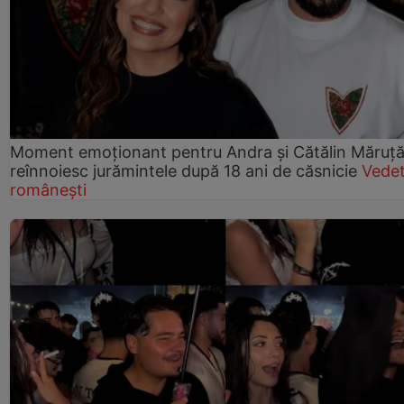
Moment emoționant pentru Andra și Cătălin Măruță!
reînnoiesc jurămintele după 18 ani de căsnicie
Vede
românești