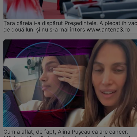
Țara căreia i-a dispărut Președintele. A plecat în va
de două luni și nu s-a mai întors
www.antena3.ro
Cum a aflat, de fapt, Alina Pușcău că are cancer.