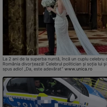
La 2 ani de la superba nuntă, încă un cuplu celebru 
România divorțează! Celebrul politician și soția lui ș
spus adio! „Da, este adevărat”
www.unica.ro