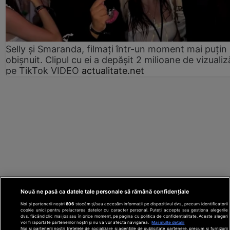
Selly și Smaranda, filmați într-un moment mai puțin
obișnuit. Clipul cu ei a depășit 2 milioane de vizualiz
pe TikTok VIDEO
actualitate.net
Nouă ne pasă ca datele tale personale să rămână confidențiale
Noi și partenerii noștri
606
stocăm și/sau accesăm informații pe dispozitivul dvs., precum identificatorii
cookie unici pentru prelucrarea datelor cu caracter personal. Puteți accepta sau gestiona alegerile
dvs. făcând clic mai jos sau în orice moment, pe pagina cu politica de confidențialitate. Aceste alegeri
vor fi raportate partenerilor noștri și nu vă vor afecta navigarea.
Mai multe detalii
Noi si partenerii nostri (retelele de socializare si agentiile de publicitate partenere, precum si furnizorii