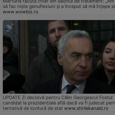
Mărturia făcută chiar din salonul de tratament: „Am
să fac niște genuflexiuni și a început să mă înțepe s
www.wowbiz.ro
UPDATE Zi decisivă pentru Călin Georgescu! Fostul
candidat la prezidențiale află dacă va fi judecat pen
tentativă de lovitură de stat
www.stirilekanald.ro