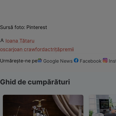
Sursă foto: Pinterest
Ioana Tătaru
oscar
joan crawford
actriță
premii
Urmărește-ne pe
Google News
Facebook
In
Ghid de cumpărături