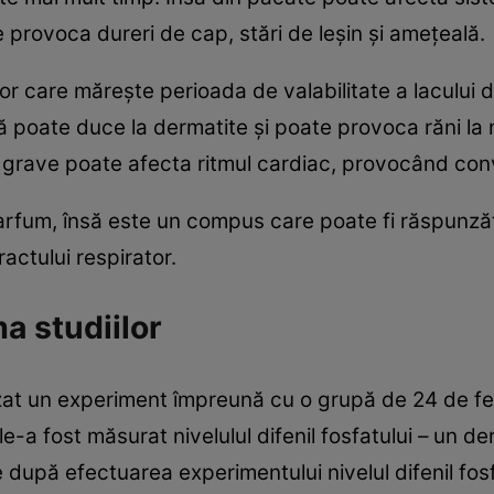
 provoca dureri de cap, stări de leşin şi ameţeală.
r care măreşte perioada de valabilitate a lacului de
poate duce la dermatite şi poate provoca răni la niv
 grave poate afecta ritmul cardiac, provocând conv
 parfum, însă este un compus care poate fi răspunzăt
ractului respirator.
a studiilor
izat un experiment împreună cu o grupă de 24 de f
le-a fost măsurat nivelulul difenil fosfatului – un der
re după efectuarea experimentului nivelul difenil fos