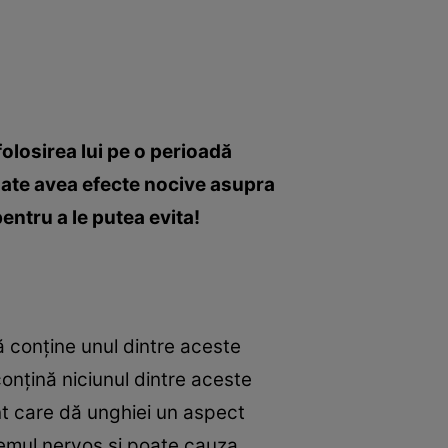
folosirea lui pe o perioadă
poate avea efecte nocive asupra
entru a le putea evita!
ă conţine unul dintre aceste
 conţină niciunul dintre aceste
ent care dă unghiei un aspect
temul nervos şi poate cauza