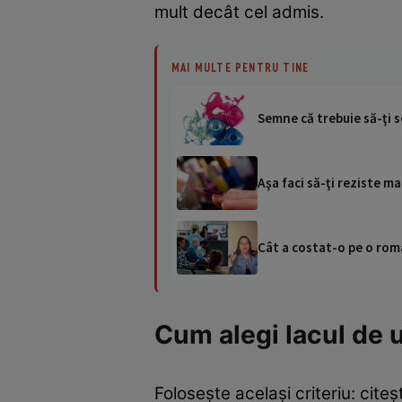
mult decât cel admis.
MAI MULTE PENTRU TINE
Semne că trebuie să-ţi s
Aşa faci să-ţi reziste ma
Cât a costat-o pe o româ
Cum alegi lacul de 
Foloseşte acelaşi criteriu: cite