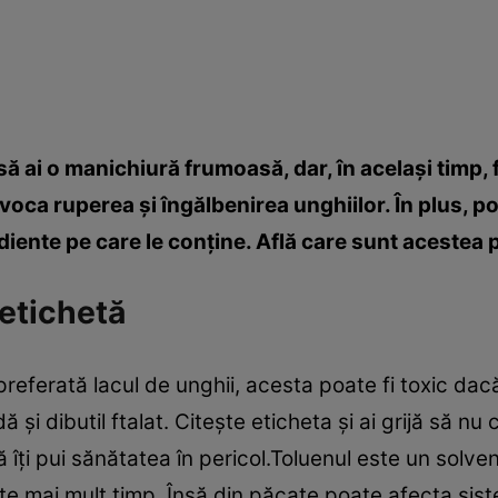
să ai o manichiură frumoasă, dar, în acelaşi timp, 
oca ruperea şi îngălbenirea unghiilor. În plus, 
iente pe care le conţine. Află care sunt acestea p
 etichetă
preferată lacul de unghii, acesta poate fi toxic dac
 şi dibutil ftalat. Citeşte eticheta şi ai grijă să nu
ă îţi pui sănătatea în pericol.Toluenul este un solv
ste mai mult timp. Însă din păcate poate afecta sis