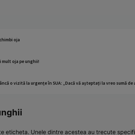
chimbi oja
i mult oja pe unghii!
ncă o vizită la urgențe în SUA: „Dacă vă așteptați la vreo sumă de a
unghii
şte eticheta. Unele dintre acestea au trecute specif