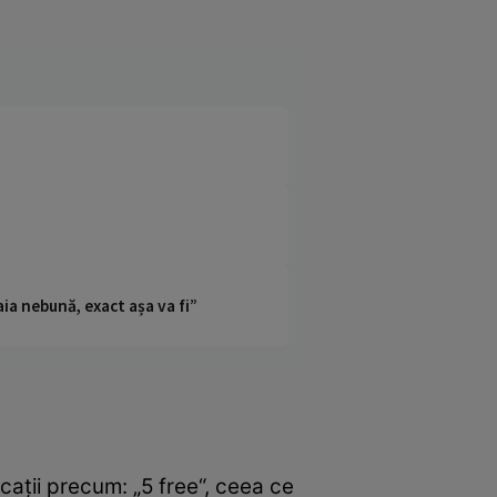
ia nebună, exact așa va fi”
icaţii precum: „5 free“, ceea ce