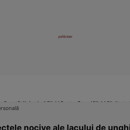
me
Sport
Stil de viață
Click! Pentru Femei
Click! Sănătate
ersonală
ctele nocive ale lacului de unghi