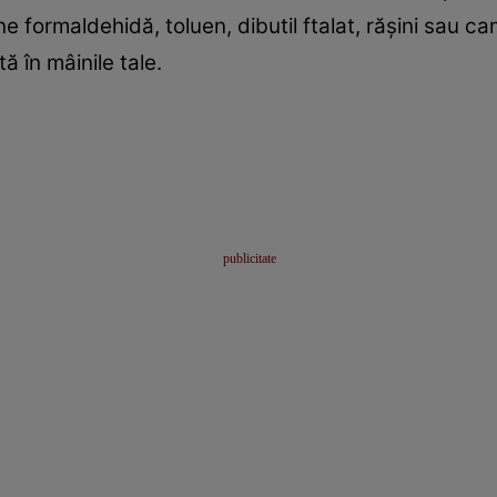
 formaldehidă, toluen, dibutil ftalat, răşini sau c
ă în mâinile tale.