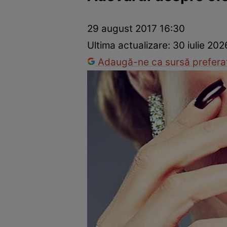
Dezvoltare personală
Îngrijire personală
Casă și grădină
29 august 2017 16:30
Ultima actualizare:
30 iulie 202
Adaugă-ne ca sursă preferat