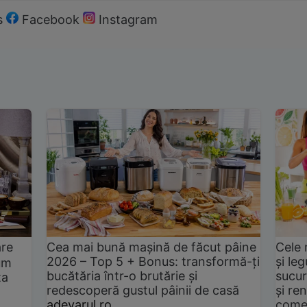
s
Facebook
Instagram
are
Cea mai bună mașină de făcut pâine
Cele 
2026 – Top 5 + Bonus: transformă-ți
și le
um
bucătăria într-o brutărie și
sucur
ta
redescoperă gustul pâinii de casă
și ren
adevarul.ro
come