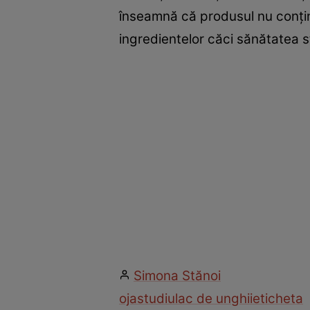
înseamnă că produsul nu conţine
ingredientelor căci sănătatea st
Simona Stănoi
oja
studiu
lac de unghii
eticheta