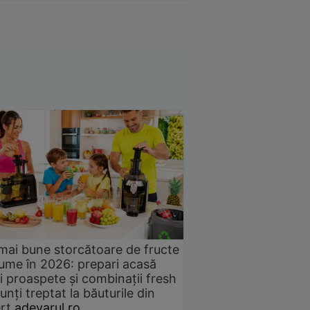
mai bune storcătoare de fructe
gume în 2026: prepari acasă
i proaspete și combinații fresh
unți treptat la băuturile din
rț
adevarul.ro