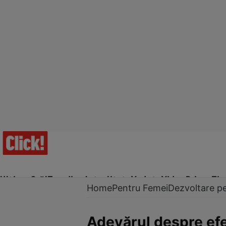
Ultima Oră!
Trending
Actualitate
Vedete
Video
Prime Ti
Home
Pentru Femei
Dezvoltare p
Adevărul despre efe