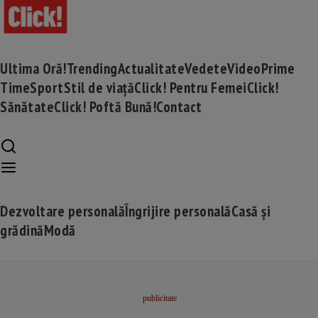
Ultima Oră!
Trending
Actualitate
Vedete
Video
Prime
Time
Sport
Stil de viață
Click! Pentru Femei
Click!
Sănătate
Click! Poftă Bună!
Contact
Dezvoltare personală
Îngrijire personală
Casă și
grădină
Modă