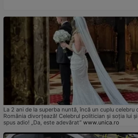
La 2 ani de la superba nuntă, încă un cuplu celebru 
România divorțează! Celebrul politician și soția lui ș
spus adio! „Da, este adevărat”
www.unica.ro