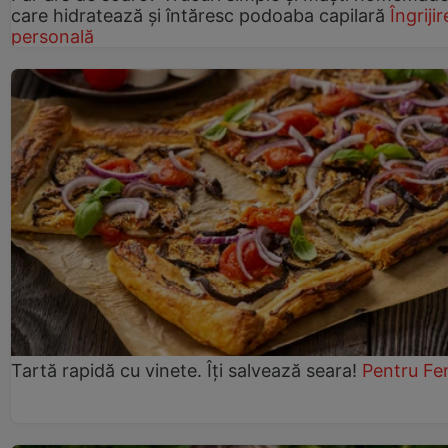
care hidratează și întăresc podoaba capilară
Îngrijir
personală
Tartă rapidă cu vinete. Îți salvează seara!
Pentru Fe