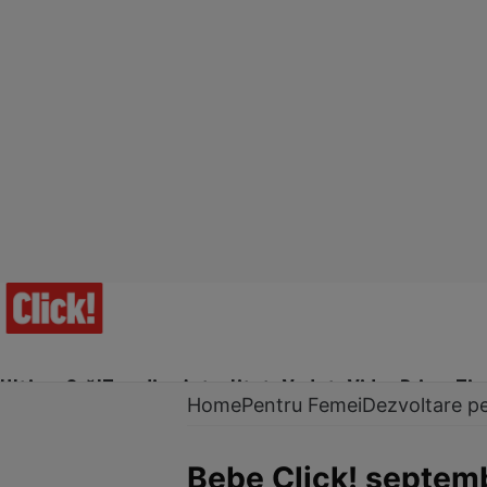
Ultima Oră!
Trending
Actualitate
Vedete
Video
Prime Ti
Home
Pentru Femei
Dezvoltare p
Bebe Click! septem