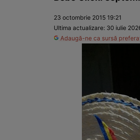
Dezvoltare personală
Îngrijire personală
Casă și grădină
23 octombrie 2015 19:21
Ultima actualizare:
30 iulie 202
Adaugă-ne ca sursă preferat