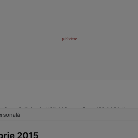
me
Sport
Stil de viață
Click! Pentru Femei
Click! Sănătate
ersonală
brie 2015