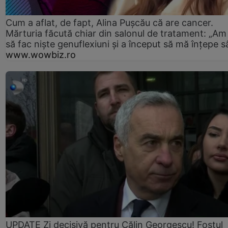
Cum a aflat, de fapt, Alina Pușcău că are cancer.
Mărturia făcută chiar din salonul de tratament: „Am
să fac niște genuflexiuni și a început să mă înțepe s
www.wowbiz.ro
UPDATE Zi decisivă pentru Călin Georgescu! Fostul