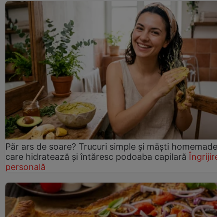
Păr ars de soare? Trucuri simple și măști homemad
care hidratează și întăresc podoaba capilară
Îngrijir
personală