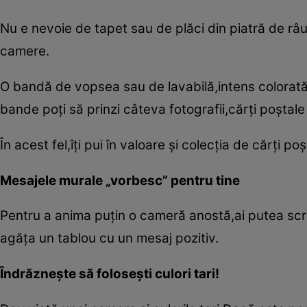
Nu e nevoie de tapet sau de plăci din piatră de râu 
camere.
O bandă de vopsea sau de lavabilă,intens colorată,
bande poţi să prinzi câteva fotografii,cărţi poştale 
În acest fel,îţi pui în valoare şi colecţia de cărţi po
Mesajele murale „vorbesc” pentru tine
Pentru a anima puţin o cameră anostă,ai putea scri
agăţa un tablou cu un mesaj pozitiv.
Îndrăzneşte să foloseşti culori tari!