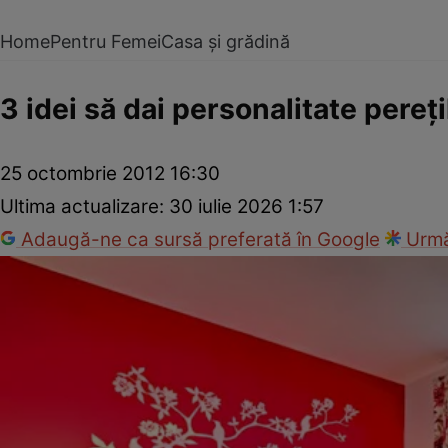
Home
Pentru Femei
Casa și grădină
3 idei să dai personalitate pereţi
25 octombrie 2012 16:30
Ultima actualizare:
30 iulie 2026 1:57
Adaugă-ne ca sursă preferată în Google
Urmă