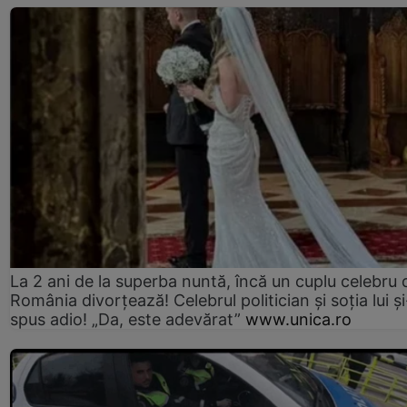
La 2 ani de la superba nuntă, încă un cuplu celebru 
România divorțează! Celebrul politician și soția lui ș
spus adio! „Da, este adevărat”
www.unica.ro