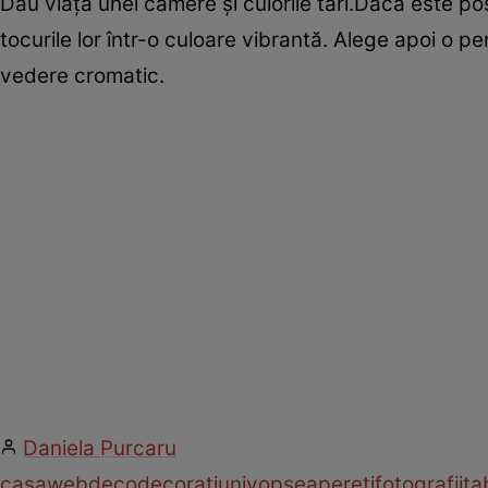
Dau viaţă unei camere şi culorile tari.Dacă este pos
tocurile lor într-o culoare vibrantă. Alege apoi o 
vedere cromatic.
Daniela Purcaru
casa
web
deco
decoratiuni
vopsea
pereti
fotografii
ta