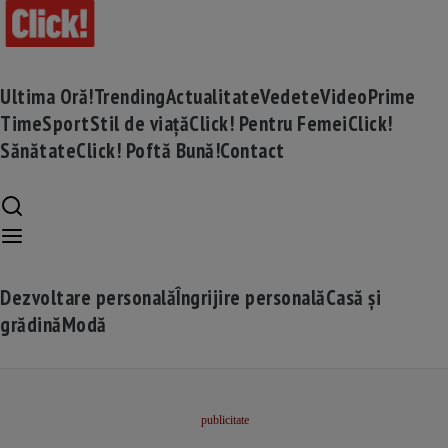
Ultima Oră!
Trending
Actualitate
Vedete
Video
Prime
Time
Sport
Stil de viață
Click! Pentru Femei
Click!
Sănătate
Click! Poftă Bună!
Contact
Dezvoltare personală
Îngrijire personală
Casă și
grădină
Modă