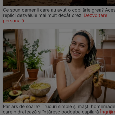
Ce spun oamenii care au avut o copilărie grea? Ace
replici dezvăluie mai mult decât crezi
Dezvoltare
personală
Păr ars de soare? Trucuri simple și măști homemad
care hidratează și întăresc podoaba capilară
Îngrijir