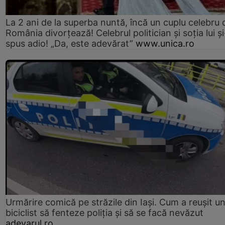
La 2 ani de la superba nuntă, încă un cuplu celebru 
România divorțează! Celebrul politician și soția lui ș
spus adio! „Da, este adevărat”
www.unica.ro
Urmărire comică pe străzile din Iași. Cum a reușit u
biciclist să fenteze poliția și să se facă nevăzut
adevarul.ro