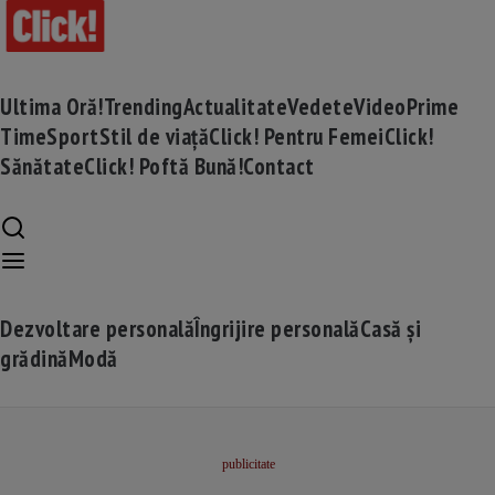
Ultima Oră!
Trending
Actualitate
Vedete
Video
Prime
Time
Sport
Stil de viață
Click! Pentru Femei
Click!
Sănătate
Click! Poftă Bună!
Contact
Dezvoltare personală
Îngrijire personală
Casă și
grădină
Modă