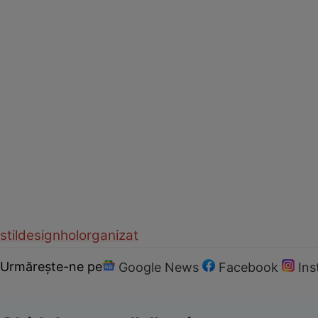
stil
design
hol
organizat
Urmărește-ne pe
Google News
Facebook
In