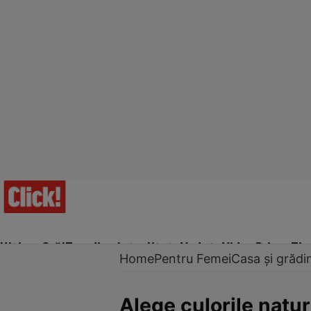
Ultima Oră!
Trending
Actualitate
Vedete
Video
Prime Ti
Home
Pentru Femei
Casa și grădi
Alege culorile natur