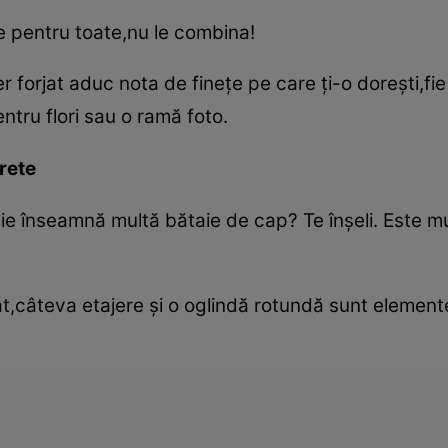
e pentru toate,nu le combina!
r forjat aduc nota de fineţe pe care ţi-o doreşti,fi
ntru flori sau o ramă foto.
rete
ie înseamnă multă bătaie de cap? Te înşeli. Este mu
at,câteva etajere şi o oglindă rotundă sunt element