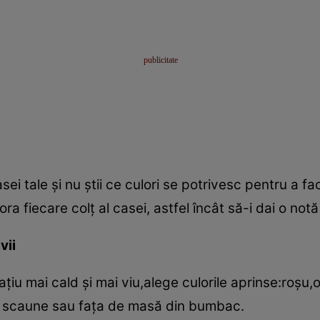
sei tale şi nu ştii ce culori se potrivesc pentru a 
ra fiecare colţ al casei, astfel încât să-i dai o not
vii
ţiu mai cald şi mai viu,alege culorile aprinse:roşu
u scaune sau faţa de masă din bumbac.