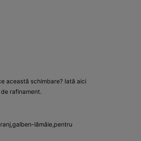
face această schimbare? Iată aici
ă de rafinament.
,oranj,galben-lămâie,pentru