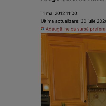
Dezvoltare personală
Îngrijire personală
Casă și grădină
11 mai 2012 11:00
Ultima actualizare:
30 iulie 202
Adaugă-ne ca sursă preferat