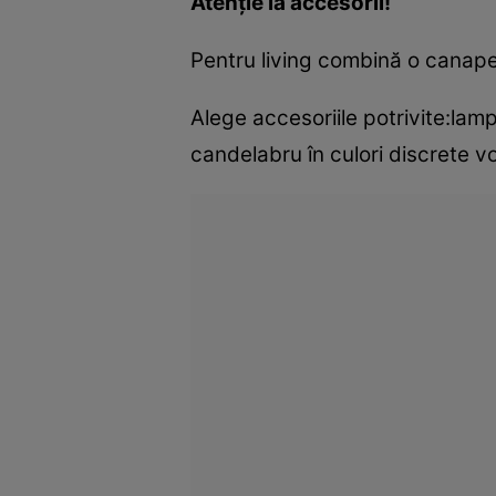
Atenţie la accesorii!
Pentru living combină o canapea
Alege accesoriile potrivite:lam
candelabru în culori discrete v