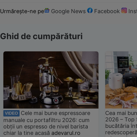
Urmărește-ne pe
Google News
Facebook
In
Ghid de cumpărături
Cele mai bune espressoare
Cea mai bun
VIDEO
2026 – Top 
manuale cu portafiltru 2026: cum
bucătăria înt
obții un espresso de nivel barista
redescoperă 
chiar la tine acasă
adevarul.ro