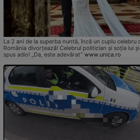
La 2 ani de la superba nuntă, încă un cuplu celebru 
România divorțează! Celebrul politician și soția lui ș
spus adio! „Da, este adevărat”
www.unica.ro