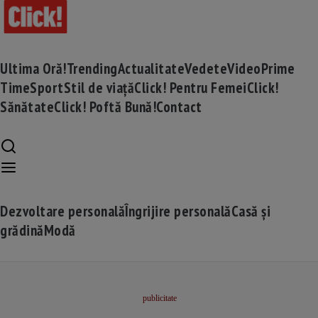
Ultima Oră!
Trending
Actualitate
Vedete
Video
Prime
Time
Sport
Stil de viață
Click! Pentru Femei
Click!
Sănătate
Click! Poftă Bună!
Contact
Dezvoltare personală
Îngrijire personală
Casă și
grădină
Modă