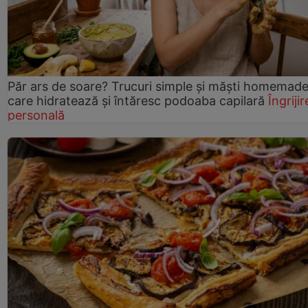
Păr ars de soare? Trucuri simple și măști homemad
care hidratează și întăresc podoaba capilară
Îngrijir
personală