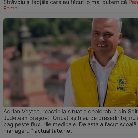
Străvoiu și lecțiile care au făcut-o mai puternică
Pen
Femei
Adrian Veștea, reacție la situația deplorabilă din Spit
Județean Brașov: „Oricât aș fi eu de președinte, nu
bag peste fluxurile medicale. De asta a făcut școală
managerul”
actualitate.net