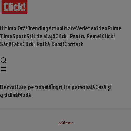
Ultima Oră!
Trending
Actualitate
Vedete
Video
Prime
Time
Sport
Stil de viață
Click! Pentru Femei
Click!
Sănătate
Click! Poftă Bună!
Contact
Dezvoltare personală
Îngrijire personală
Casă și
grădină
Modă