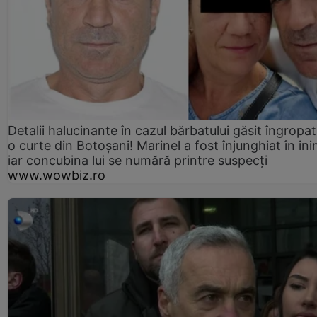
Detalii halucinante în cazul bărbatului găsit îngropat
o curte din Botoșani! Marinel a fost înjunghiat în ini
iar concubina lui se numără printre suspecți
www.wowbiz.ro