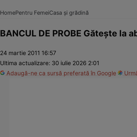
Home
Pentru Femei
Casa și grădină
BANCUL DE PROBE Găteşte la ab
24 martie 2011 16:57
Ultima actualizare:
30 iulie 2026 2:01
Adaugă-ne ca sursă preferată în Google
Urmă