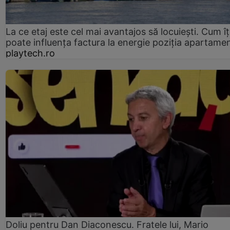
La ce etaj este cel mai avantajos să locuiești. Cum îț
poate influența factura la energie poziția apartamen
playtech.ro
Doliu pentru Dan Diaconescu. Fratele lui, Mario