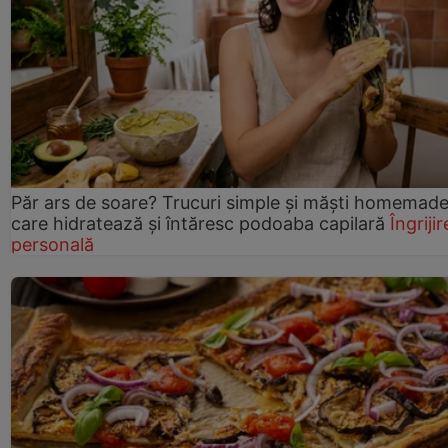
Păr ars de soare? Trucuri simple și măști homemad
care hidratează și întăresc podoaba capilară
Îngrijir
personală