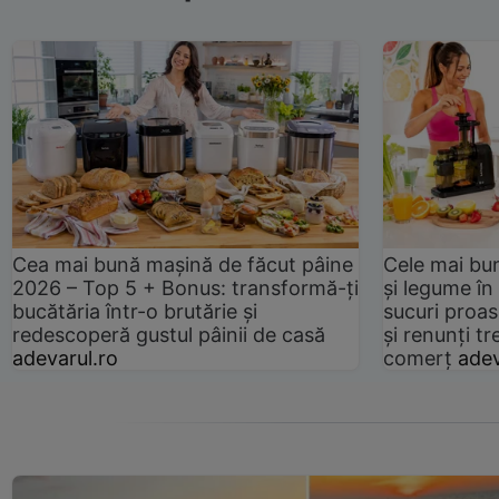
Cea mai bună mașină de făcut pâine
Cele mai bu
2026 – Top 5 + Bonus: transformă-ți
și legume în
bucătăria într-o brutărie și
sucuri proas
redescoperă gustul pâinii de casă
și renunți tr
adevarul.ro
comerț
adev