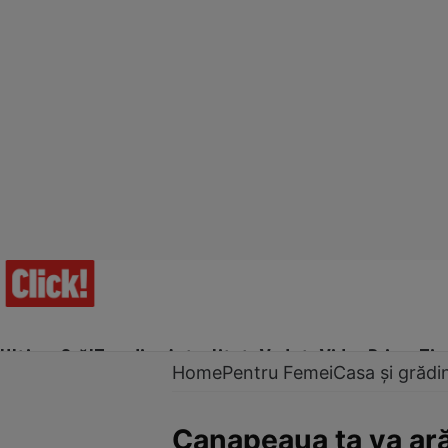
Ultima Oră!
Trending
Actualitate
Vedete
Video
Prime Ti
Home
Pentru Femei
Casa și grădi
Canapeaua ta va ară