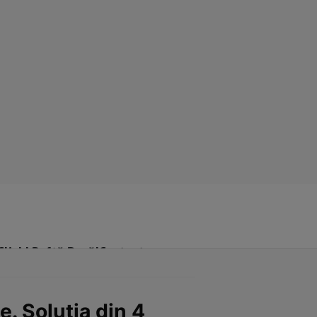
Click! Poftă Bună!
Contact
. Soluţia din 4