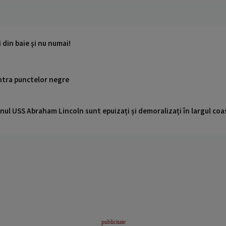
 din baie şi nu numai!
ntra punctelor negre
nul USS Abraham Lincoln sunt epuizați și demoralizați în largul coas