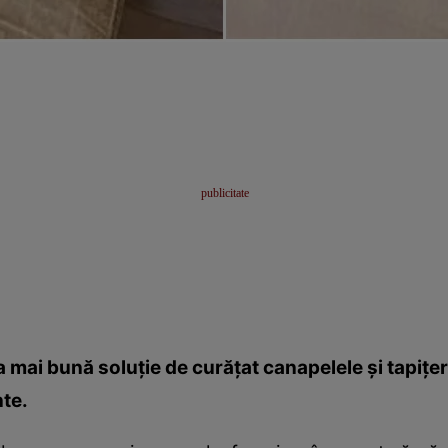
 mai bună soluţie de curăţat canapelele şi tapiţerii
nte.