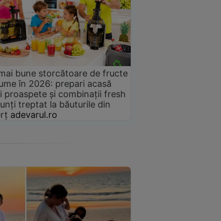
mai bune storcătoare de fructe
gume în 2026: prepari acasă
i proaspete și combinații fresh
unți treptat la băuturile din
rț
adevarul.ro