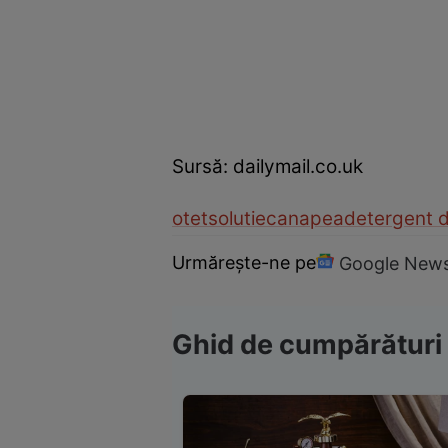
Sursă: dailymail.co.uk
otet
solutie
canapea
detergent 
Urmărește-ne pe
Google New
Ghid de cumpărături