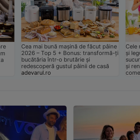
are
Cea mai bună mașină de făcut pâine
Cele 
2026 – Top 5 + Bonus: transformă-ți
și le
um
bucătăria într-o brutărie și
sucur
ta
redescoperă gustul pâinii de casă
și ren
adevarul.ro
come