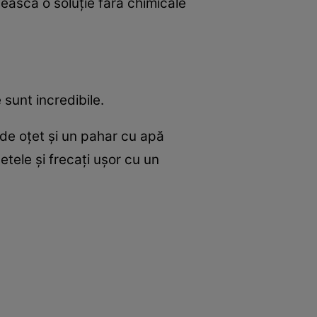
ască o soluţie fără chimicale
 sunt incredibile.
 de oţet şi un pahar cu apă
etele şi frecaţi uşor cu un