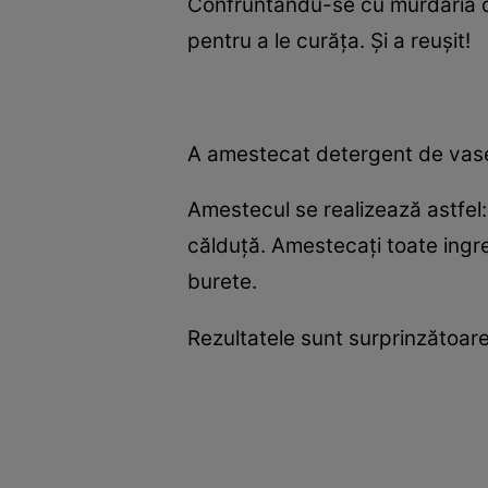
Confruntându-se cu murdăria de
pentru a le curăţa. Şi a reuşit!
A amestecat detergent de vase, o
Amestecul se realizează astfel:
călduţă. Amestecaţi toate ingred
burete.
Rezultatele sunt surprinzătoare