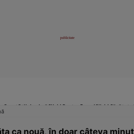
me
Sport
Stil de viață
Click! Pentru Femei
Click! Sănătate
nă
ta ca nouă, în doar câteva minute