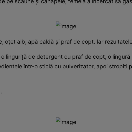
 pe scaune şi canapele, femeia a încercat să găse
ţet alb, apă caldă şi praf de copt. Iar rezultatele
 o linguriţă de detergent cu praf de copt, o lingură
ientele într-o sticlă cu pulverizator, apoi stropiţi p
.