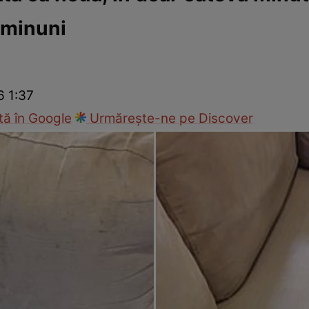
 minuni
Modă
6 1:37
ă în Google
Urmărește-ne pe Discover