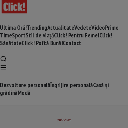
Ultima Oră!
Trending
Actualitate
Vedete
Video
Prime
Time
Sport
Stil de viață
Click! Pentru Femei
Click!
Sănătate
Click! Poftă Bună!
Contact
Dezvoltare personală
Îngrijire personală
Casă și
grădină
Modă