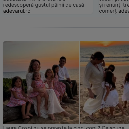
redescoperă gustul pâinii de casă
și renunți tr
adevarul.ro
comerț
adev
Laura Cosoi nu se oprește la cinci copii? Ce spune