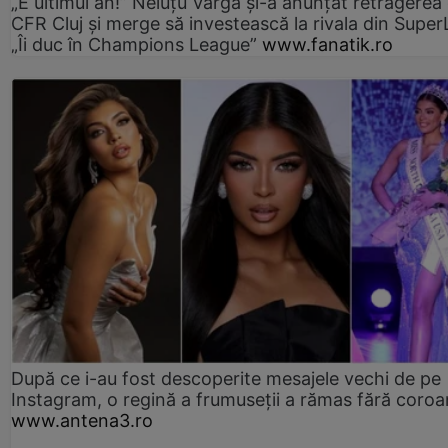
„E ultimul an!” Neluțu Varga și-a anunțat retragerea 
CFR Cluj și merge să investească la rivala din Super
„Îi duc în Champions League”
www.fanatik.ro
După ce i-au fost descoperite mesajele vechi de pe
Instagram, o regină a frumuseții a rămas fără coro
www.antena3.ro