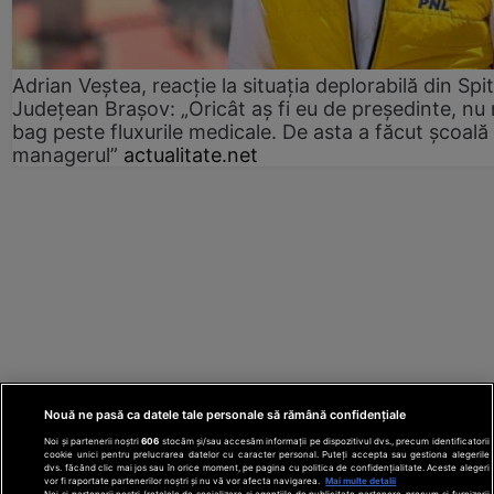
Adrian Veștea, reacție la situația deplorabilă din Spit
Județean Brașov: „Oricât aș fi eu de președinte, nu
bag peste fluxurile medicale. De asta a făcut școală
managerul”
actualitate.net
Nouă ne pasă ca datele tale personale să rămână confidențiale
Noi și partenerii noștri
606
stocăm și/sau accesăm informații pe dispozitivul dvs., precum identificatorii
cookie unici pentru prelucrarea datelor cu caracter personal. Puteți accepta sau gestiona alegerile
dvs. făcând clic mai jos sau în orice moment, pe pagina cu politica de confidențialitate. Aceste alegeri
vor fi raportate partenerilor noștri și nu vă vor afecta navigarea.
Mai multe detalii
Noi si partenerii nostri (retelele de socializare si agentiile de publicitate partenere, precum si furnizorii