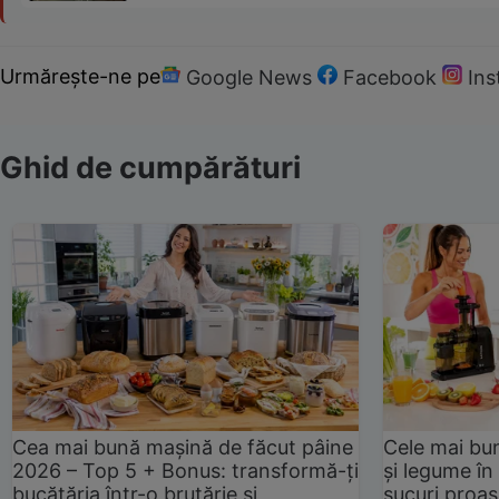
Urmărește-ne pe
Google News
Facebook
In
Ghid de cumpărături
Cea mai bună mașină de făcut pâine
Cele mai bu
2026 – Top 5 + Bonus: transformă-ți
și legume în
bucătăria într-o brutărie și
sucuri proas