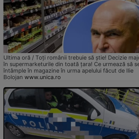
Ultima oră / Toți românii trebuie să știe! Decizie maj
în supermarketurile din toată țara! Ce urmează să s
întâmple în magazine în urma apelului făcut de Ilie
Bolojan
www.unica.ro