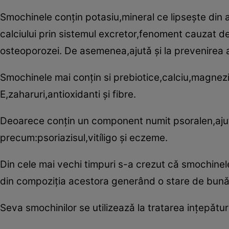
Smochinele conţin potasiu,mineral ce lipseşte din 
calciului prin sistemul excretor,fenoment cauzat de 
osteoporozei. De asemenea,ajutǎ şi la prevenirea a
Smochinele mai conţin si prebiotice,calciu,magnezi
E,zaharuri,antioxidanti şi fibre.
Deoarece conţin un component numit psoralen,ajutǎ 
precum:psoriazisul,vitíligo şi eczeme.
Din cele mai vechi timpuri s-a crezut cǎ smochinele a
din compoziţia acestora generând o stare de bunǎ 
Seva smochinilor se utilizeazǎ la tratarea inţepǎturilo