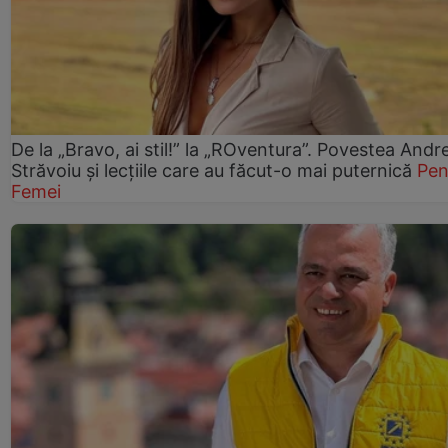
De la „Bravo, ai stil!” la „ROventura”. Povestea Andr
Străvoiu și lecțiile care au făcut-o mai puternică
Pen
Femei