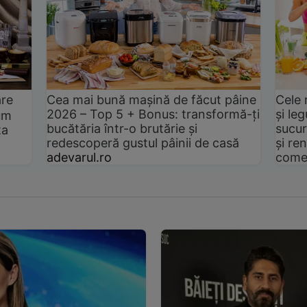
are
Cea mai bună mașină de făcut pâine
Cele 
2026 – Top 5 + Bonus: transformă-ți
și le
um
bucătăria într-o brutărie și
sucur
ta
redescoperă gustul pâinii de casă
și ren
adevarul.ro
come