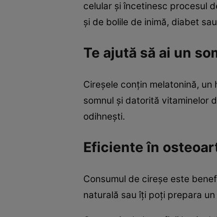
celular şi încetinesc procesul
şi de bolile de inimă, diabet sa
Te ajută să ai un so
Cireşele conţin melatonină, un
somnul şi datorită vitaminelor d
odihneşti.
Eficiente în osteoar
Consumul de cireşe este benefi
naturală sau îţi poţi prepara un