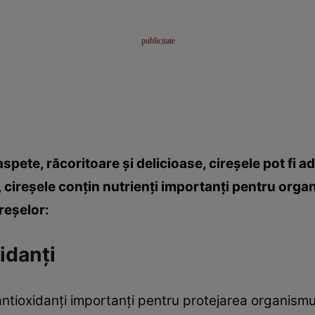
spete, răcoritoare şi delicioase, cireşele pot fi a
 cireşele conţin nutrienţi importanţi pentru organ
reşelor:
idanţi
ntioxidanţi importanţi pentru protejarea organismulu