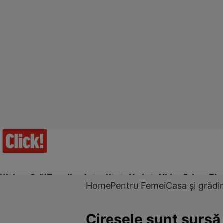
Ultima Oră!
Trending
Actualitate
Vedete
Video
Prime Ti
Home
Pentru Femei
Casa și grădi
Cireşele sunt sursă 