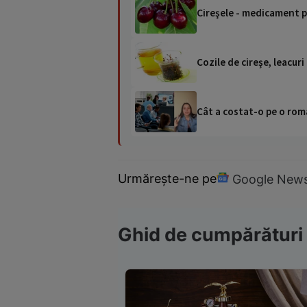
Cireşele - medicament p
Cozile de cireşe, leacuri
Cât a costat-o pe o româ
Urmărește-ne pe
Google New
Ghid de cumpărături