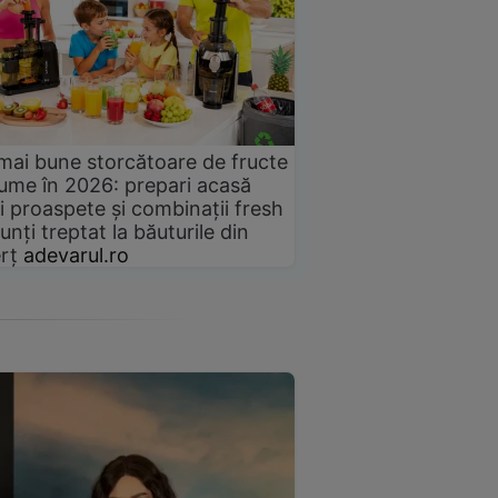
mai bune storcătoare de fructe
gume în 2026: prepari acasă
i proaspete și combinații fresh
unți treptat la băuturile din
rț
adevarul.ro