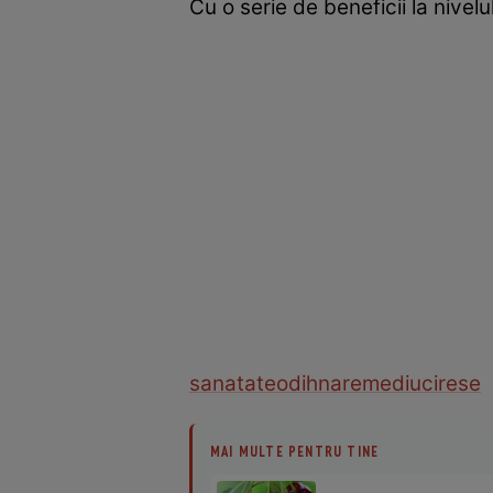
Cu o serie de beneficii la nivel
sanatate
odihna
remediu
cirese
MAI MULTE PENTRU TINE