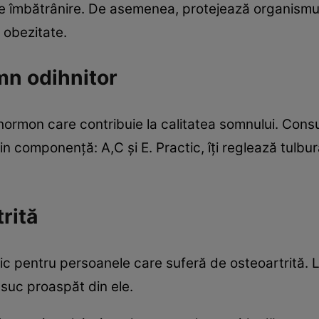
 de îmbătrânire. De asemenea, protejează organismul
u obezitate.
mn odihnitor
 hormon care contribuie la calitatea somnului. Con
in componenţă: A,C şi E. Practic, îţi reglează tulbur
trită
c pentru persoanele care suferă de osteoartrită. L
 suc proaspăt din ele.