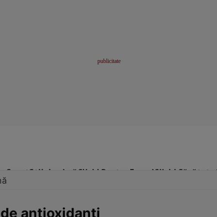
me
Sport
Stil de viață
Click! Pentru Femei
Click! Sănătate
nă
de antioxidanţi