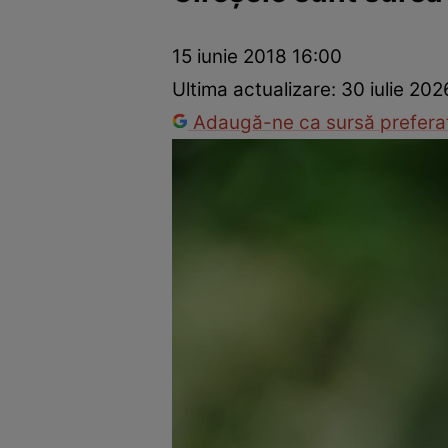
Dezvoltare personală
Îngrijire personală
Casă și grădină
15 iunie 2018 16:00
Ultima actualizare:
30 iulie 202
Adaugă-ne ca sursă preferat