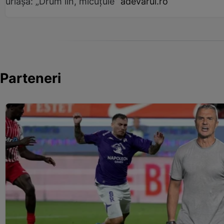
uriașă: „Drum lin, micuțule”
adevarul.ro
Parteneri