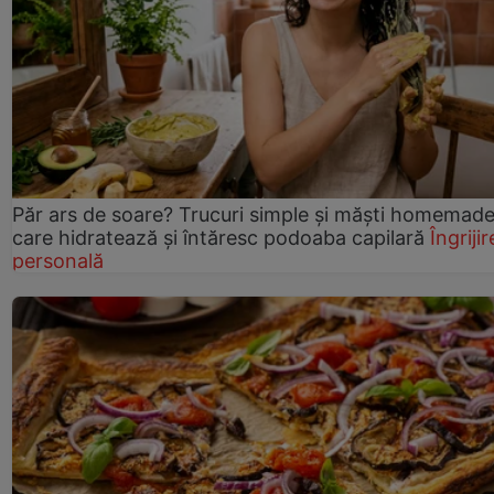
Păr ars de soare? Trucuri simple și măști homemad
care hidratează și întăresc podoaba capilară
Îngrijir
personală