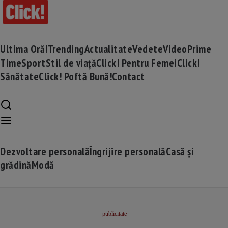
Ultima Oră!
Trending
Actualitate
Vedete
Video
Prime
Time
Sport
Stil de viață
Click! Pentru Femei
Click!
Sănătate
Click! Poftă Bună!
Contact
Dezvoltare personală
Îngrijire personală
Casă și
grădină
Modă