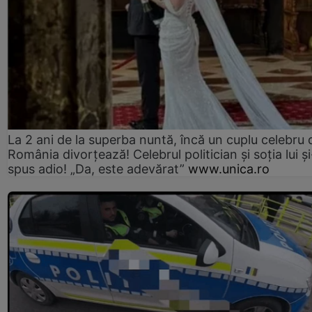
La 2 ani de la superba nuntă, încă un cuplu celebru 
România divorțează! Celebrul politician și soția lui ș
spus adio! „Da, este adevărat”
www.unica.ro