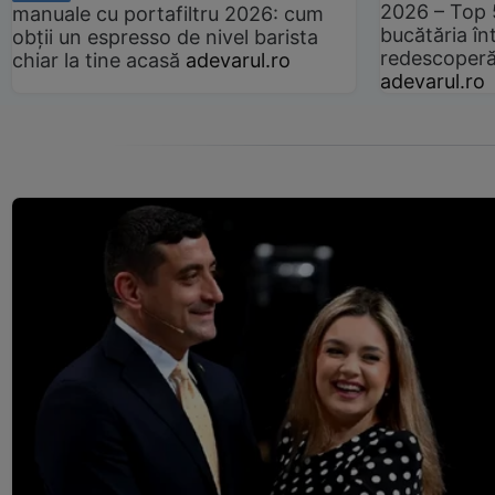
2026 – Top 
manuale cu portafiltru 2026: cum
bucătăria înt
obții un espresso de nivel barista
redescoperă 
chiar la tine acasă
adevarul.ro
adevarul.ro