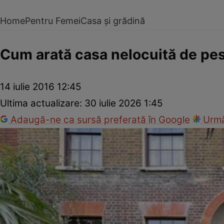
Home
Pentru Femei
Casa și grădină
Cum arată casa nelocuită de pes
14 iulie 2016 12:45
Ultima actualizare:
30 iulie 2026 1:45
Adaugă-ne ca sursă preferată în Google
Urmă